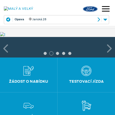
Opava
Janská 28
ŽÁDOST O NABÍDKU
TESTOVACÍ JÍZDA