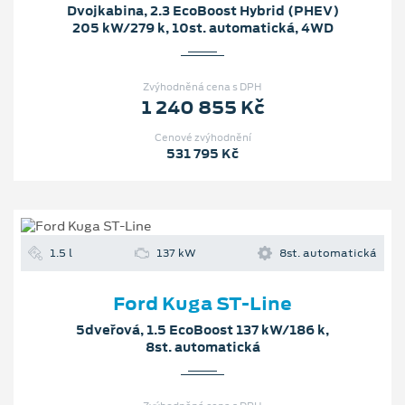
Dvojkabina, 2.3 EcoBoost Hybrid (PHEV)
205 kW/279 k, 10st. automatická, 4WD
Zvýhodněná cena s DPH
1 240 855 Kč
Cenové zvýhodnění
531 795 Kč
1.5 l
137 kW
8st. automatická
Ford Kuga ST-Line
5dveřová, 1.5 EcoBoost 137 kW/186 k,
8st. automatická