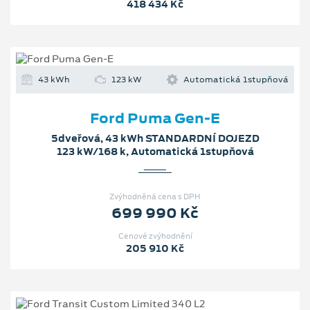
418 434 Kč
43 kWh
123 kW
Automatická 1stupňová
Ford Puma Gen-E
5dveřová, 43 kWh STANDARDNÍ DOJEZD
123 kW/168 k, Automatická 1stupňová
Zvýhodněná cena s DPH
699 990 Kč
Cenové zvýhodnění
205 910 Kč