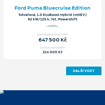
Ford Puma Bluecruise Edition
5dveřová, 1.0 EcoBoost Hybrid (mHEV)
92 kW/125 k, 7st. Powershift
Zvýhodněná cena s DPH
647 500 Kč
Cenové zvýhodnění
214 000 Kč
DALŠÍ VOZY