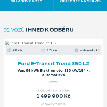
SKLADOVÉ VOZY
OBJEDNAT NA SERVIS
IHNED K ODBĚRU
92 VOZŮ
68 kWh
135 kW
automatická
Ford E-Transit Trend 350 L2
Van, 68 kWh Elektromotor 135 kW/184 k,
automatická
Zvýhodněná cena s DPH
1 499 900 Kč
Cenové zvýhodnění