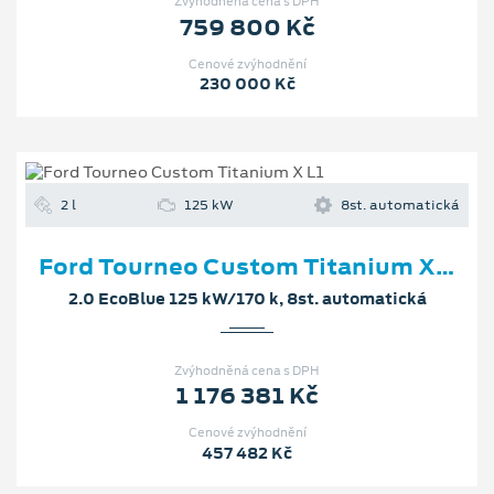
Zvýhodněná cena s DPH
759 800 Kč
Cenové zvýhodnění
230 000 Kč
2 l
125 kW
8st. automatická
Ford Tourneo Custom Titanium X L1
2.0 EcoBlue 125 kW/170 k, 8st. automatická
Zvýhodněná cena s DPH
1 176 381 Kč
Cenové zvýhodnění
457 482 Kč