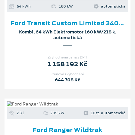
64 kWh
160 kW
automatická
Ford Transit Custom Limited 340 L2
Kombi, 64 kWh Elektromotor 160 kW/218 k,
automatická
Zvýhodněná cena s DPH
1 158 192 Kč
Cenové zvýhodnění
644 708 Kč
2.3 l
205 kW
10st. automatická
Ford Ranger Wildtrak