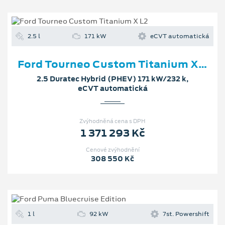
2.5 l
171 kW
eCVT automatická
Ford Tourneo Custom Titanium X L2
2.5 Duratec Hybrid (PHEV) 171 kW/232 k,
eCVT automatická
Zvýhodněná cena s DPH
1 371 293 Kč
Cenové zvýhodnění
308 550 Kč
1 l
92 kW
7st. Powershift