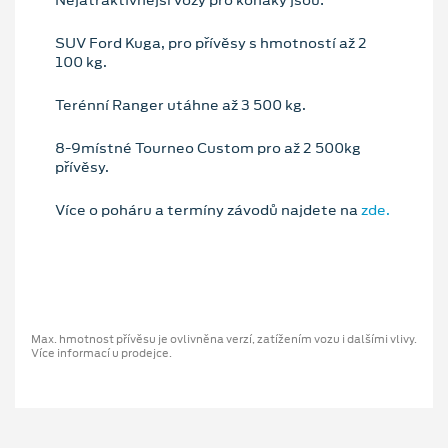
Nejatraktivnější vozy pro koňáky jsou:
SUV Ford Kuga, pro přívěsy s hmotností až 2
100 kg.
Terénní Ranger utáhne až 3 500 kg.
8-9místné Tourneo Custom pro až 2 500kg
přívěsy.
Více o poháru a termíny závodů najdete na
zde.
Max. hmotnost přívěsu je ovlivněna verzí, zatížením vozu i dalšími vlivy.
Více informací u prodejce.