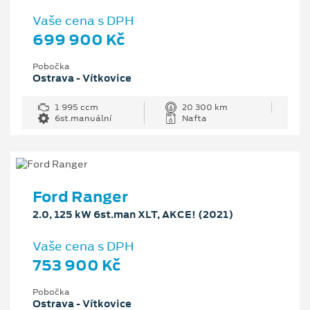
Vaše cena s DPH
699 900 Kč
Pobočka
Ostrava - Vítkovice
1 995 ccm
20 300 km
6st.manuální
Nafta
Ford Ranger
2.0, 125 kW 6st.man XLT, AKCE! (2021)
Vaše cena s DPH
753 900 Kč
Pobočka
Ostrava - Vítkovice