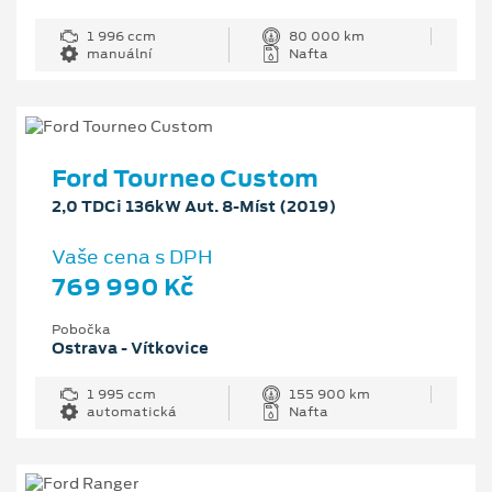
1 996 ccm
80 000 km
manuální
Nafta
Ford Tourneo Custom
2,0 TDCi 136kW Aut. 8-Míst (2019)
Vaše cena s DPH
769 990 Kč
Pobočka
Ostrava - Vítkovice
1 995 ccm
155 900 km
automatická
Nafta