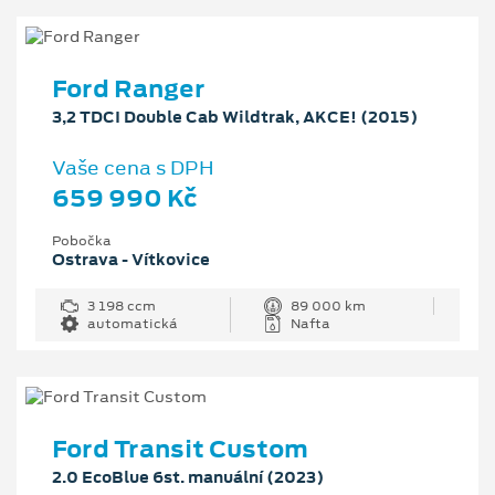
Ford Ranger
3,2 TDCI Double Cab Wildtrak, AKCE! (2015)
Vaše cena s DPH
659 990 Kč
Pobočka
Ostrava - Vítkovice
3 198 ccm
89 000 km
automatická
Nafta
Ford Transit Custom
2.0 EcoBlue 6st. manuální (2023)