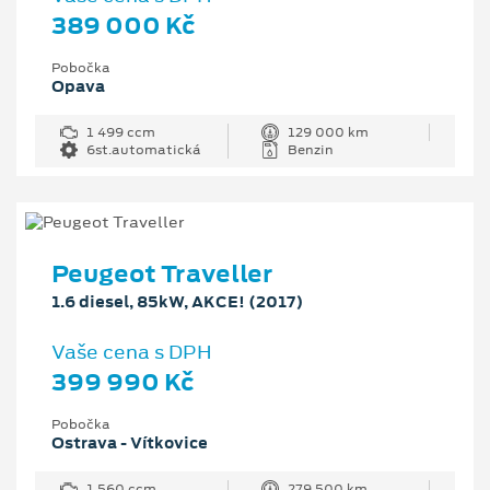
389 000 Kč
Pobočka
Opava
1 499 ccm
129 000 km
6st.automatická
Benzin
Peugeot Traveller
1.6 diesel, 85kW, AKCE! (2017)
Vaše cena s DPH
399 990 Kč
Pobočka
Ostrava - Vítkovice
1 560 ccm
279 500 km