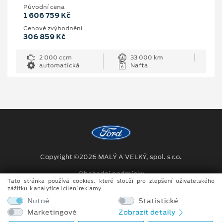
Původní cena
1 606 759 Kč
Cenové zvýhodnění
306 859 Kč
2 000 ccm
33 000 km
automatická
Nafta
Copyright ©2026 MALÝ A VELKÝ, spol. s r.o.
Obchodní podmínky
Tato stránka používá cookies, které slouží pro zlepšení uživatelského
zážitku, k analytice i cílení reklamy.
Ochrana osobních údajů
Nutné
Statistické
Prohlášení o zpracování údajů konečných zákazníků
Marketingové
Zobrazit detaily