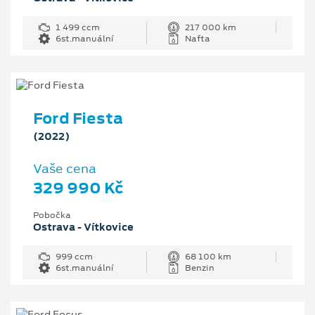
1 499 ccm
217 000 km
6st.manuální
Nafta
Ford Fiesta
(2022)
Vaše cena
329 990 Kč
Pobočka
Ostrava - Vítkovice
999 ccm
68 100 km
6st.manuální
Benzin