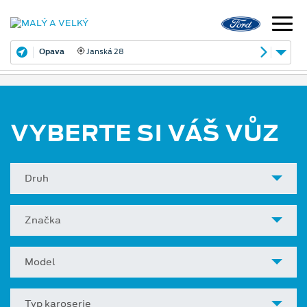
Opava
Janská 28
VYBERTE SI VÁŠ VŮZ
Druh
Značka
Model
Typ karoserie