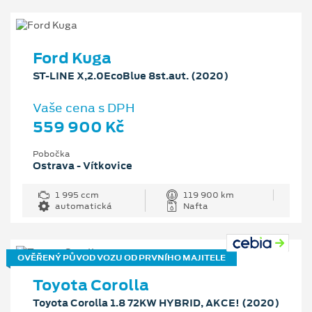
Ford Kuga
ST-LINE X,2.0EcoBlue 8st.aut. (2020)
Vaše cena s DPH
559 900 Kč
Pobočka
Ostrava - Vítkovice
1 995 ccm
119 900 km
automatická
Nafta
OVĚŘENÝ PŮVOD VOZU OD PRVNÍHO MAJITELE
Toyota Corolla
Toyota Corolla 1.8 72KW HYBRID, AKCE! (2020)