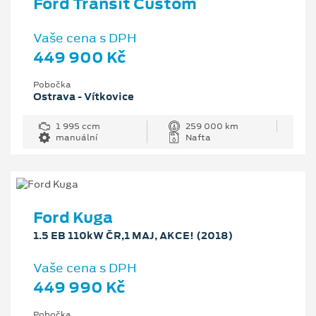
Ford Transit Custom
Vaše cena s DPH
449 900 Kč
Pobočka
Ostrava - Vítkovice
1 995 ccm
259 000 km
manuální
Nafta
Ford Kuga
1.5 EB 110kW ČR,1 MAJ, AKCE! (2018)
Vaše cena s DPH
449 990 Kč
Pobočka