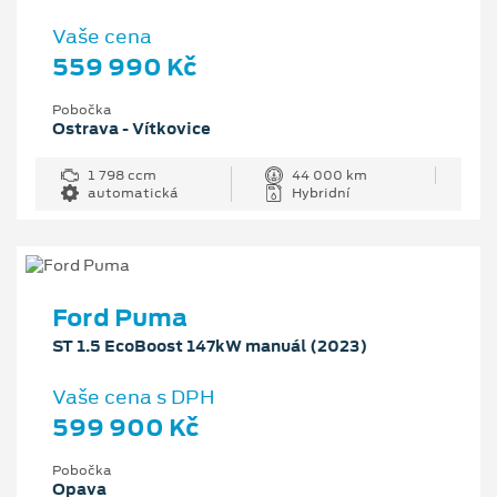
Vaše cena
559 990 Kč
Pobočka
Ostrava - Vítkovice
1 798 ccm
44 000 km
automatická
Hybridní
Ford Puma
ST 1.5 EcoBoost 147kW manuál (2023)
Vaše cena s DPH
599 900 Kč
Pobočka
Opava