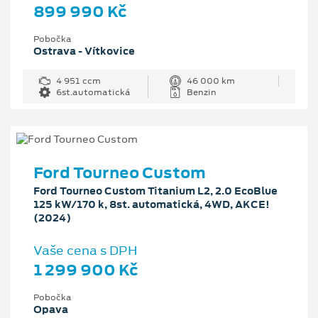
899 990 Kč
Pobočka
Ostrava - Vítkovice
4 951 ccm
46 000 km
6st.automatická
Benzin
Ford Tourneo Custom
Ford Tourneo Custom Titanium L2, 2.0 EcoBlue
125 kW/170 k, 8st. automatická, 4WD, AKCE!
(2024)
Vaše cena s DPH
1 299 900 Kč
Pobočka
Opava