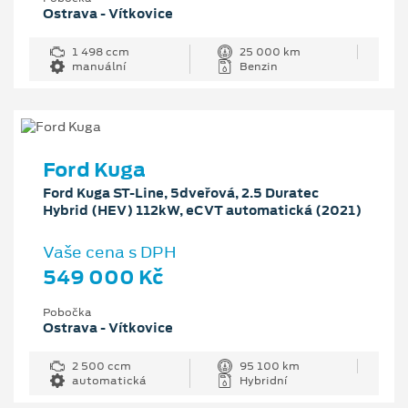
Ostrava - Vítkovice
1 498 ccm
25 000 km
manuální
Benzin
Ford Kuga
Ford Kuga ST-Line, 5dveřová, 2.5 Duratec
Hybrid (HEV) 112kW, eCVT automatická (2021)
Vaše cena s DPH
549 000 Kč
Pobočka
Ostrava - Vítkovice
2 500 ccm
95 100 km
automatická
Hybridní