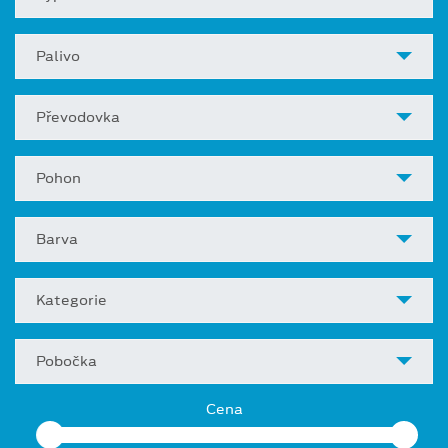
Palivo
Převodovka
Pohon
Barva
Kategorie
Pobočka
Cena