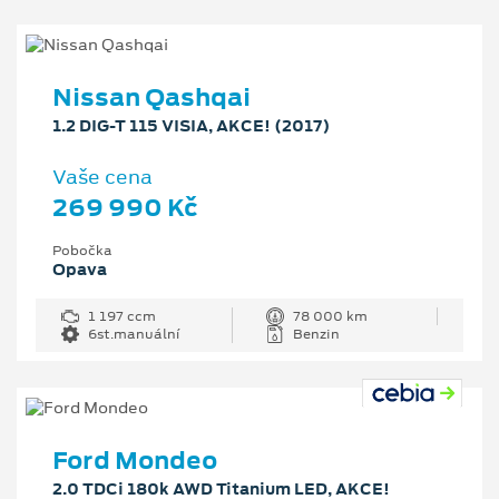
Nissan Qashqai
1.2 DIG-T 115 VISIA, AKCE! (2017)
Vaše cena
269 990 Kč
Pobočka
Opava
1 197 ccm
78 000 km
6st.manuální
Benzin
Ford Mondeo
2.0 TDCi 180k AWD Titanium LED, AKCE!