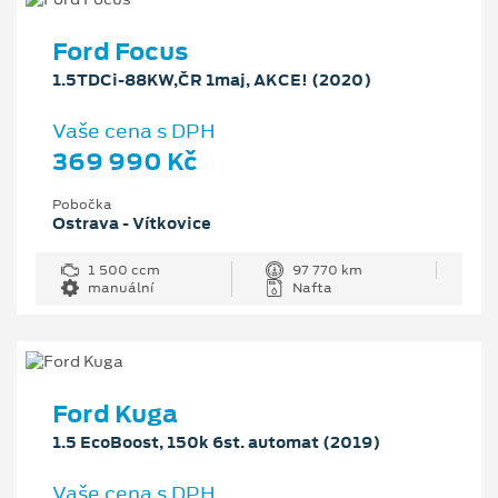
Ford Focus
1.5TDCi-88KW,ČR 1maj, AKCE! (2020)
Vaše cena s DPH
369 990 Kč
Pobočka
Ostrava - Vítkovice
1 500 ccm
97 770 km
manuální
Nafta
Ford Kuga
1.5 EcoBoost, 150k 6st. automat (2019)
Vaše cena s DPH