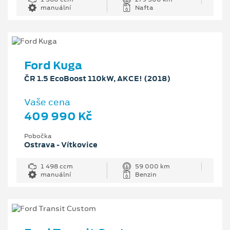
manuální
Nafta
Ford Kuga
ČR 1.5 EcoBoost 110kW, AKCE! (2018)
Vaše cena
409 990 Kč
Pobočka
Ostrava - Vítkovice
1 498 ccm
59 000 km
manuální
Benzin