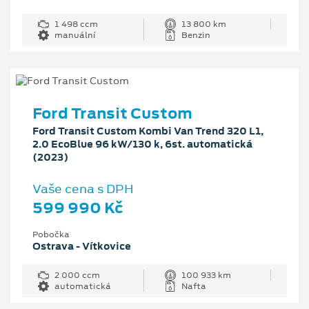
1 498 ccm
13 800 km
manuální
Benzin
Ford Transit Custom
Ford Transit Custom Kombi Van Trend 320 L1,
2.0 EcoBlue 96 kW/130 k, 6st. automatická
(2023)
Vaše cena s DPH
599 990 Kč
Pobočka
Ostrava - Vítkovice
2 000 ccm
100 933 km
automatická
Nafta