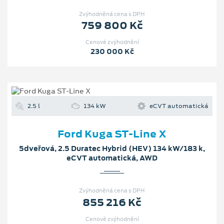
Zvýhodněná cena s DPH
759 800 Kč
Cenové zvýhodnění
230 000 Kč
2.5 l
134 kW
eCVT automatická
Ford Kuga ST-Line X
5dveřová, 2.5 Duratec Hybrid (HEV) 134 kW/183 k,
eCVT automatická, AWD
Zvýhodněná cena s DPH
855 216 Kč
Cenové zvýhodnění