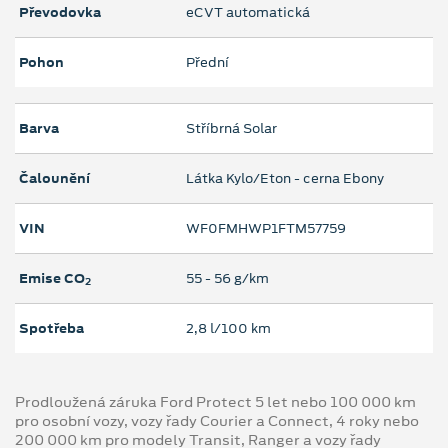
Převodovka
eCVT automatická
Pohon
Přední
Barva
Stříbrná Solar
Čalounění
Látka Kylo/Eton - cerna Ebony
VIN
WF0FMHWP1FTM57759
Emise CO
55 ‐ 56 g/km
2
Spotřeba
2,8 l/100 km
Prodloužená záruka Ford Protect 5 let nebo 100 000 km
pro osobní vozy, vozy řady Courier a Connect, 4 roky nebo
200 000 km pro modely Transit, Ranger a vozy řady