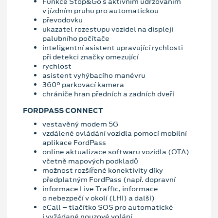
Funkce Stop&Go s aktivním udržováním
v jízdním pruhu pro automatickou
převodovku
ukazatel rozestupu vozidel na displeji
palubního počítače
inteligentní asistent upravující rychlosti
při detekci značky omezující
rychlost
asistent vyhýbacího manévru
360° parkovací kamera
chrániče hran předních a zadních dveří
FORDPASS CONNECT
vestavěný modem 5G
vzdálené ovládání vozidla pomocí mobilní
aplikace FordPass
online aktualizace softwaru vozidla (OTA)
včetně mapových podkladů
možnost rozšířené konektivity díky
předplatným FordPass (např. dopravní
informace Live Traffic, informace
o nebezpečí v okolí (LHI) a další)
eCall – tlačítko SOS pro automatické
i vyžádané nouzové volání