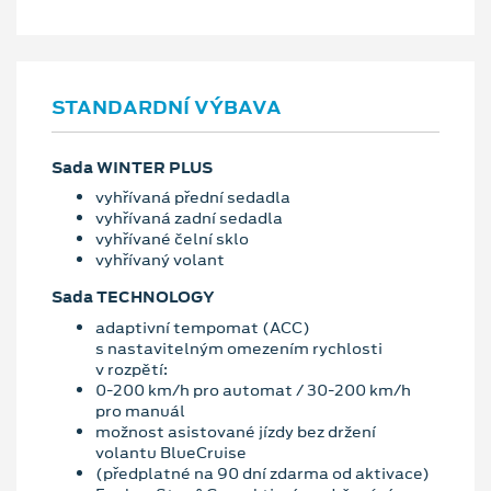
STANDARDNÍ VÝBAVA
Sada WINTER PLUS
vyhřívaná přední sedadla
vyhřívaná zadní sedadla
vyhřívané čelní sklo
vyhřívaný volant
Sada TECHNOLOGY
adaptivní tempomat (ACC)
s nastavitelným omezením rychlosti
v rozpětí:
0-200 km/h pro automat / 30-200 km/h
pro manuál
možnost asistované jízdy bez držení
volantu BlueCruise
(předplatné na 90 dní zdarma od aktivace)