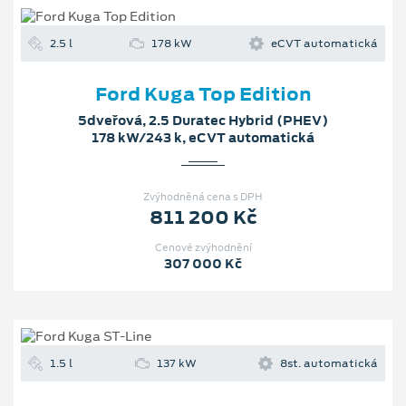
2.5 l
178 kW
eCVT automatická
Ford Kuga Top Edition
5dveřová, 2.5 Duratec Hybrid (PHEV)
178 kW/243 k, eCVT automatická
Zvýhodněná cena s DPH
811 200 Kč
Cenové zvýhodnění
307 000 Kč
1.5 l
137 kW
8st. automatická