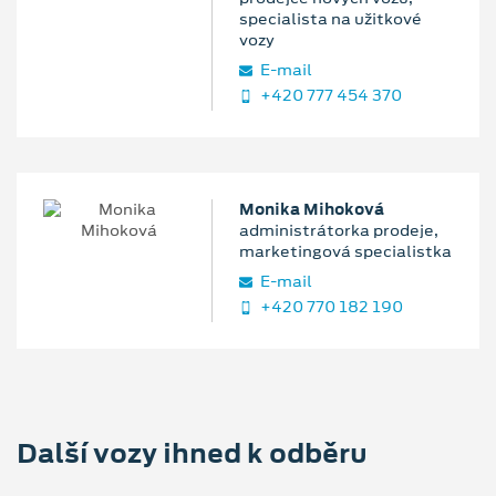
specialista na užitkové
vozy
E‑mail
+420 777 454 370
Monika Mihoková
administrátorka prodeje,
marketingová specialistka
E‑mail
+420 770 182 190
Další vozy ihned k odběru