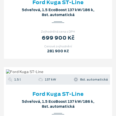
Ford Kuga ST-Line
5dveřová, 1.5 EcoBoost 137 kW/186 k,
8st. automatická
Zvýhodněná cena s DPH
699 900 Kč
Cenové zvýhodnění
281 900 Kč
1.5 l
137 kW
8st. automatická
Ford Kuga ST-Line
5dveřová, 1.5 EcoBoost 137 kW/186 k,
8st. automatická