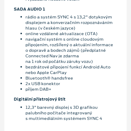
SADA AUDIO 1
rádio a systém SYNC 4 s 13,2" dotykovým
displejem a konverzačním rozpoznáváním
hlasu (v českém jazyce)
online vzdálené aktualizace (OTA)
navigační systém s online cloudovým
připojením, rozšířený o aktuální informace
o dopravě a bodech zájmů (předplatné
Connected Nav je zdarma
na 1 rok od počátku záruky vozu)
bezdrátové připojení funkcí Android Auto
nebo Apple CarPlay
Bluetooth® handsfree
2x USB konektor
příjem DAB+
Digitální přístrojový štít
12,3" barevný displej s 3D grafikou
palubního počítače integrovaný
s multimediálním systémem SYNC 4