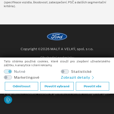
(specifikace vozidla, škodovost, zabezpečení, PSČ a dalších segmentační
kritéria).
Copyright ©2026 MALÝ A VELKÝ, spol. s r.o.
Obchodní podmínky
Tato stránka používá cookies, které slouží pro zlepšení uživatelského
zážitku, k analytice i cílení reklamy.
Ochrana osobních údajů
Nutné
Statistické
Prohlášení o zpracování údajů konečných zákazníků
Marketingové
Zobrazit detaily
Při tvorbě videí a obrázků na tomto webu je využíváno kombinace
Odmítnout
Povolit vybrané
Povolit vše
tradičních fotografií či videí, počítačem generovaných snímků (CGI)
z digitálních modelů vozidel a generativní umělé inteligence (gen-
AI).