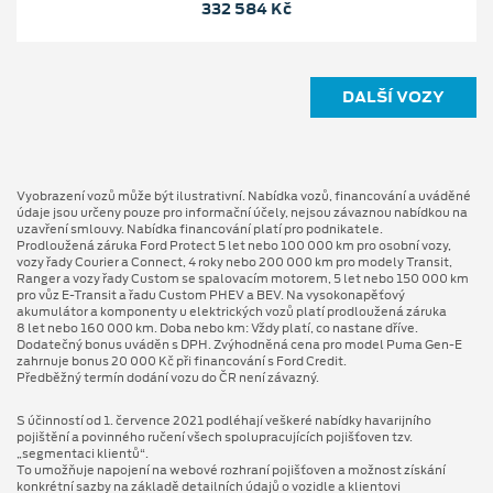
332 584 Kč
DALŠÍ VOZY
Vyobrazení vozů může být ilustrativní. Nabídka vozů, financování a uváděné
údaje jsou určeny pouze pro informační účely, nejsou závaznou nabídkou na
uzavření smlouvy. Nabídka financování platí pro podnikatele.
Prodloužená záruka Ford Protect 5 let nebo 100 000 km pro osobní vozy,
vozy řady Courier a Connect, 4 roky nebo 200 000 km pro modely Transit,
Ranger a vozy řady Custom se spalovacím motorem, 5 let nebo 150 000 km
pro vůz E-Transit a řadu Custom PHEV a BEV. Na vysokonapěťový
akumulátor a komponenty u elektrických vozů platí prodloužená záruka
8 let nebo 160 000 km. Doba nebo km: Vždy platí, co nastane dříve.
Dodatečný bonus uváděn s DPH. Zvýhodněná cena pro model Puma Gen⁠-⁠E
zahrnuje bonus 20 000 Kč při financování s Ford Credit.
Předběžný termín dodání vozu do ČR není závazný.
S účinností od 1. července 2021 podléhají veškeré nabídky havarijního
pojištění a povinného ručení všech spolupracujících pojišťoven tzv.
„segmentaci klientů“.
To umožňuje napojení na webové rozhraní pojišťoven a možnost získání
konkrétní sazby na základě detailních údajů o vozidle a klientovi