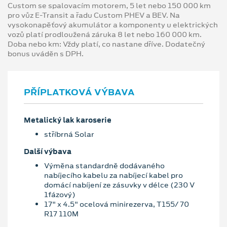
Custom se spalovacím motorem, 5 let nebo 150 000 km
pro vůz E-Transit a řadu Custom PHEV a BEV. Na
vysokonapěťový akumulátor a komponenty u elektrických
vozů platí prodloužená záruka 8 let nebo 160 000 km.
Doba nebo km: Vždy platí, co nastane dříve. Dodatečný
bonus uváděn s DPH.
PŘÍPLATKOVÁ VÝBAVA
Metalický lak karoserie
stříbrná Solar
Další výbava
Výměna standardně dodávaného
nabíjecího kabelu za nabíjecí kabel pro
domácí nabíjení ze zásuvky v délce (230 V
1fázový)
17" x 4.5" ocelová minirezerva, T155/ 70
R17 110M