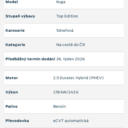
Model
Kuga
Stupeň výbavy
Top Edition
Karoserie
5dveřová
Kategorie
Na cestě do ČR
Předběžný termín dodání
36. týden 2026
Motor
2.5 Duratec Hybrid (PHEV)
Výkon
178 kW/243 k
Palivo
Benzín
Převodovka
eCVT automatická