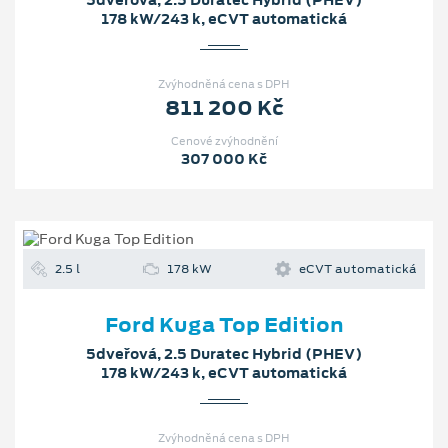
5dveřová, 2.5 Duratec Hybrid (PHEV)
178 kW/243 k, eCVT automatická
Zvýhodněná cena s DPH
811 200 Kč
Cenové zvýhodnění
307 000 Kč
2.5 l
178 kW
eCVT automatická
Ford Kuga Top Edition
5dveřová, 2.5 Duratec Hybrid (PHEV)
178 kW/243 k, eCVT automatická
Zvýhodněná cena s DPH