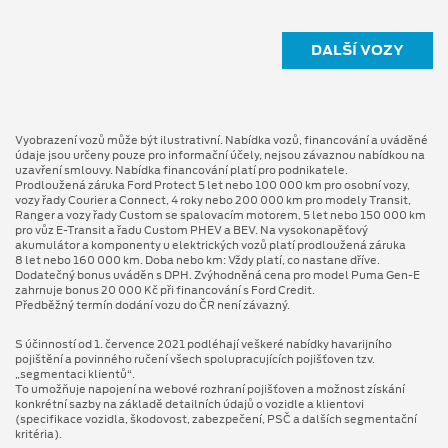
DALŠÍ VOZY
Vyobrazení vozů může být ilustrativní. Nabídka vozů, financování a uváděné
údaje jsou určeny pouze pro informační účely, nejsou závaznou nabídkou na
uzavření smlouvy. Nabídka financování platí pro podnikatele.
Prodloužená záruka Ford Protect 5 let nebo 100 000 km pro osobní vozy,
vozy řady Courier a Connect, 4 roky nebo 200 000 km pro modely Transit,
Ranger a vozy řady Custom se spalovacím motorem, 5 let nebo 150 000 km
pro vůz E-Transit a řadu Custom PHEV a BEV. Na vysokonapěťový
akumulátor a komponenty u elektrických vozů platí prodloužená záruka
8 let nebo 160 000 km. Doba nebo km: Vždy platí, co nastane dříve.
Dodatečný bonus uváděn s DPH. Zvýhodněná cena pro model Puma Gen⁠-⁠E
zahrnuje bonus 20 000 Kč při financování s Ford Credit.
Předběžný termín dodání vozu do ČR není závazný.
S účinností od 1. července 2021 podléhají veškeré nabídky havarijního
pojištění a povinného ručení všech spolupracujících pojišťoven tzv.
„segmentaci klientů“.
To umožňuje napojení na webové rozhraní pojišťoven a možnost získání
konkrétní sazby na základě detailních údajů o vozidle a klientovi
(specifikace vozidla, škodovost, zabezpečení, PSČ a dalších segmentační
kritéria).