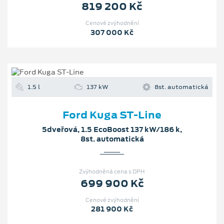
819 200 Kč
Cenové zvýhodnění
307 000 Kč
1.5 l
137 kW
8st. automatická
Ford Kuga ST-Line
5dveřová, 1.5 EcoBoost 137 kW/186 k,
8st. automatická
Zvýhodněná cena s DPH
699 900 Kč
Cenové zvýhodnění
281 900 Kč