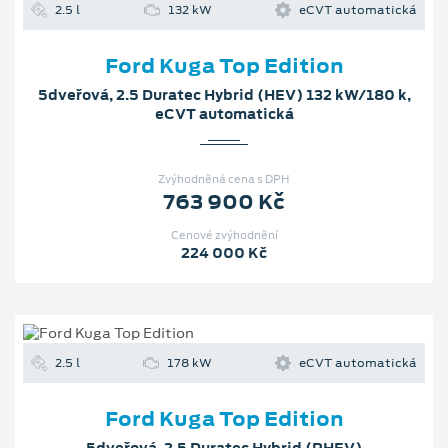
2.5 l
132 kW
eCVT automatická
Ford Kuga Top Edition
5dveřová, 2.5 Duratec Hybrid (HEV) 132 kW/180 k,
eCVT automatická
Zvýhodněná cena s DPH
763 900 Kč
Cenové zvýhodnění
224 000 Kč
2.5 l
178 kW
eCVT automatická
Ford Kuga Top Edition