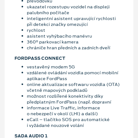
převodovku
ukazatel rozestupu vozidel na displeji
palubního počítače
inteligentní asistent upravující rychlosti
při detekci značky omezující
rychlost
asistent vyhýbacího manévru
360° parkovací kamera
chrániče hran předních a zadních dveří
FORDPASS CONNECT
vestavěný modem 5G
vzdálené ovládání vozidla pomocí mobilní
aplikace FordPass
online aktualizace softwaru vozidla (OTA)
včetně mapových podkladů
možnost rozšířené konektivity díky
předplatným FordPass (např. dopravní
informace Live Traffic, informace
o nebezpečí v okolí (LHI) a další)
eCall – tlačítko SOS pro automatické
i vyžádané nouzové volání
SADA AUDIO 1