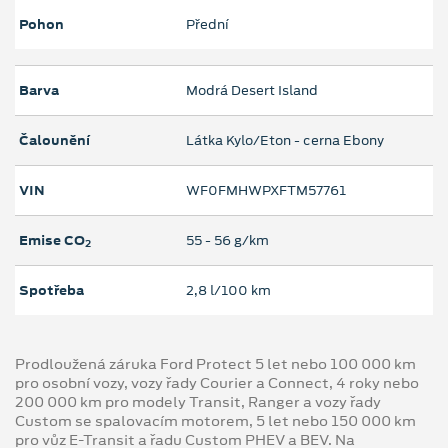
Pohon
Přední
Barva
Modrá Desert Island
Čalounění
Látka Kylo/Eton - cerna Ebony
VIN
WF0FMHWPXFTM57761
Emise CO
55 ‐ 56 g/km
2
Spotřeba
2,8 l/100 km
Prodloužená záruka Ford Protect 5 let nebo 100 000 km
pro osobní vozy, vozy řady Courier a Connect, 4 roky nebo
200 000 km pro modely Transit, Ranger a vozy řady
Custom se spalovacím motorem, 5 let nebo 150 000 km
pro vůz E-Transit a řadu Custom PHEV a BEV. Na