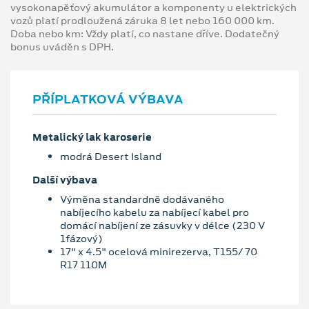
vysokonapěťový akumulátor a komponenty u elektrických
vozů platí prodloužená záruka 8 let nebo 160 000 km.
Doba nebo km: Vždy platí, co nastane dříve. Dodatečný
bonus uváděn s DPH.
PŘÍPLATKOVÁ VÝBAVA
Metalický lak karoserie
modrá Desert Island
Další výbava
Výměna standardně dodávaného
nabíjecího kabelu za nabíjecí kabel pro
domácí nabíjení ze zásuvky v délce (230 V
1fázový)
17" x 4.5" ocelová minirezerva, T155/ 70
R17 110M