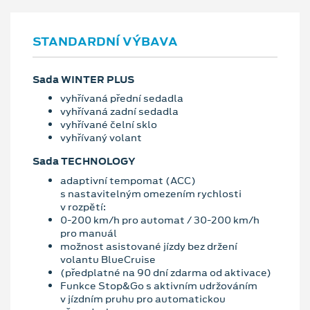
STANDARDNÍ VÝBAVA
Sada WINTER PLUS
vyhřívaná přední sedadla
vyhřívaná zadní sedadla
vyhřívané čelní sklo
vyhřívaný volant
Sada TECHNOLOGY
adaptivní tempomat (ACC)
s nastavitelným omezením rychlosti
v rozpětí:
0-200 km/h pro automat / 30-200 km/h
pro manuál
možnost asistované jízdy bez držení
volantu BlueCruise
(předplatné na 90 dní zdarma od aktivace)
Funkce Stop&Go s aktivním udržováním
v jízdním pruhu pro automatickou