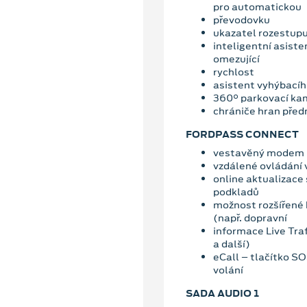
pro automatickou
převodovku
ukazatel rozestupu 
inteligentní asiste
omezující
rychlost
asistent vyhýbací
360° parkovací ka
chrániče hran předn
FORDPASS CONNECT
vestavěný modem
vzdálené ovládání 
online aktualizace
podkladů
možnost rozšířené 
(např. dopravní
informace Live Traf
a další)
eCall – tlačítko S
volání
SADA AUDIO 1