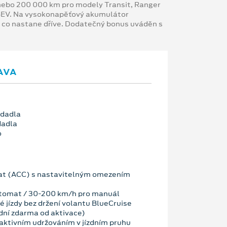
y nebo 200 000 km pro modely Transit, Ranger
 BEV. Na vysokonapěťový akumulátor
, co nastane dříve. Dodatečný bonus uváděn s
AVA
edadla
dadla
o
t (ACC) s nastavitelným omezením
tomat / 30-200 km/h pro manuál
 jízdy bez držení volantu BlueCruise
dní zdarma od aktivace)
ktivním udržováním v jízdním pruhu