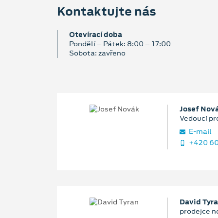
Kontaktujte nás
Otevírací doba
Pondělí – Pátek: 8:00 – 17:00
Sobota: zavřeno
Josef Nov
Vedoucí pr
E‑mail
+420 60
David Tyr
prodejce n