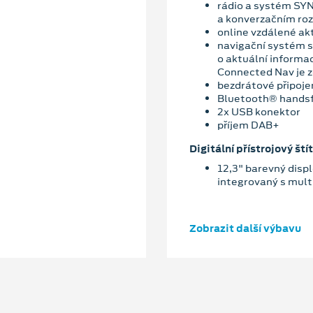
rádio a systém SYN
a konverzačním ro
online vzdálené ak
navigační systém s
o aktuální informa
Connected Nav je z
bezdrátové připoje
Bluetooth® hands
2x USB konektor
příjem DAB+
Digitální přístrojový štít
12,3" barevný displ
integrovaný s mu
Zobrazit další výbavu