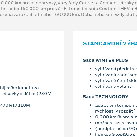
00 000 km pro osobní vozy, vozy řady Courier a Connect, 4 rok
 let nebo 150 000 km pro vůz E-Transit a řadu Custom PHEV a
oužená záruka 8 let nebo 160 000 km. Doba nebo km: Vždy platí
STANDARDNÍ VÝB
Sada WINTER PLUS
vyhřívaná přední s
vyhřívaná zadní se
vyhřívané čelní skl
vyhřívaný volant
íjecího kabelu za
e zásuvky v délce (230 V
Sada TECHNOLOGY
5/ 70 R17 110M
adaptivní tempoma
rychlosti v rozpětí:
0-200 km/h pro au
možnost asistované
(předplatné na 90 
Funkce Stop&Go s a