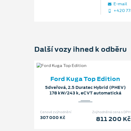
E‑mail
+420 77
Další vozy ihned k odběru
Ford Kuga Top Edition
5dveřová, 2.5 Duratec Hybrid (PHEV)
178 kW/243 k, eCVT automatická
Cenové zvýhodnění
Zvýhodněná cena s DPH
307 000 Kč
811 200 Kč