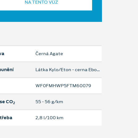
NA TENTO VŮZ
va
Černá Agate
ounění
Látka Kylo/Eton - cerna Ebony
WF0FMHWP5FTM60079
se CO
55 ‐ 56 g/km
2
třeba
2,8 l/100 km