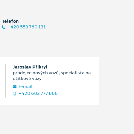
Telefon
+420 553 760 131
Jaroslav Přikryl
prodejce nových vozů, specialista na
užitkové vozy
E‑mail
+420 602 777 866