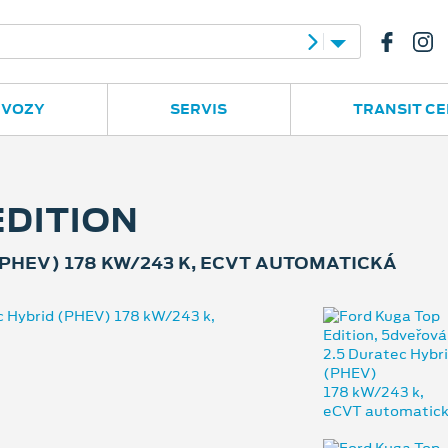
e
Ruská 2877
596 780 977
 VOZY
SERVIS
TRANSIT C
EDITION
PHEV) 178 KW/243 K, ECVT AUTOMATICKÁ