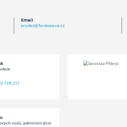
Email
prodej@fordopava.cz
ák
odeje
2 728 217
an
ových vozů, administrátor