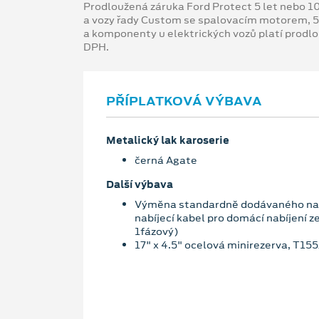
Prodloužená záruka Ford Protect 5 let nebo 1
a vozy řady Custom se spalovacím motorem, 5
a komponenty u elektrických vozů platí prodl
DPH.
PŘÍPLATKOVÁ VÝBAVA
Metalický lak karoserie
černá Agate
Další výbava
Výměna standardně dodávaného nab
nabíjecí kabel pro domácí nabíjení z
1fázový)
17" x 4.5" ocelová minirezerva, T15