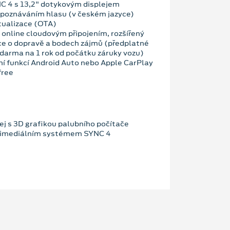
C 4 s 13,2" dotykovým displejem
zpoznáváním hlasu (v českém jazyce)
tualizace (OTA)
 online cloudovým připojením, rozšířený
ce o dopravě a bodech zájmů (předplatné
darma na 1 rok od počátku záruky vozu)
ní funkcí Android Auto nebo Apple CarPlay
free
ej s 3D grafikou palubního počítače
ltimediálním systémem SYNC 4