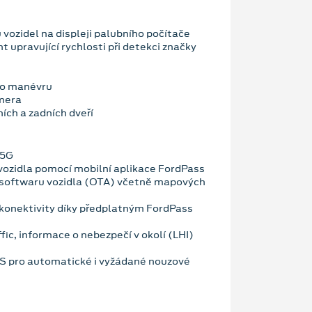
vozidel na displeji palubního počítače
nt upravující rychlosti při detekci značky
ho manévru
mera
ích a zadních dveří
 5G
vozidla pomocí mobilní aplikace FordPass
 softwaru vozidla (OTA) včetně mapových
konektivity díky předplatným FordPass
fic, informace o nebezpečí v okolí (LHI)
OS pro automatické i vyžádané nouzové