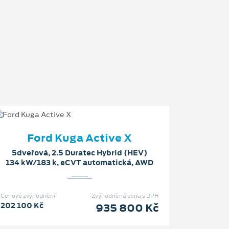
Ford Kuga Active X
5dveřová, 2.5 Duratec Hybrid (HEV)
134 kW/183 k, eCVT automatická, AWD
Cenové zvýhodnění
Zvýhodněná cena s DPH
202 100 Kč
935 800 Kč