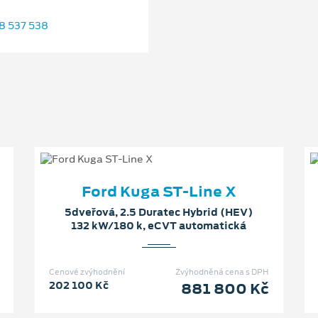
8 537 538
Ford Kuga ST-Line X
5dveřová, 2.5 Duratec Hybrid (HEV)
132 kW/180 k, eCVT automatická
Cenové zvýhodnění
Zvýhodněná cena s DPH
202 100 Kč
881 800 Kč