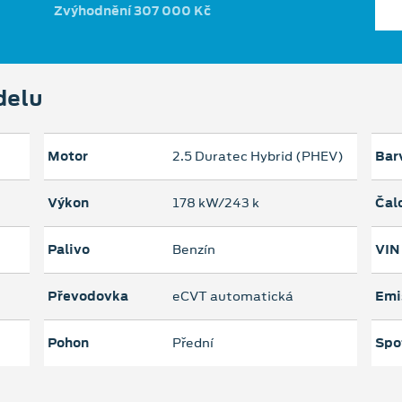
Zvýhodnění 307 000 Kč
delu
Motor
2.5 Duratec Hybrid (PHEV)
Bar
Výkon
178 kW/243 k
Čal
Palivo
Benzín
VIN
Převodovka
eCVT automatická
Emi
Pohon
Přední
Spo