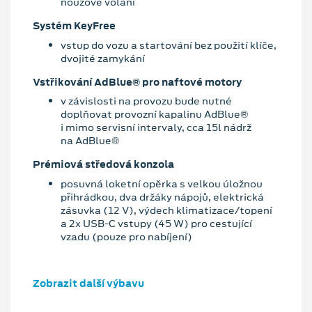
nouzové volání
Systém KeyFree
vstup do vozu a startování bez použití klíče,
dvojité zamykání
Vstřikování AdBlue® pro naftové motory
v závislosti na provozu bude nutné
doplňovat provozní kapalinu AdBlue®
i mimo servisní intervaly, cca 15l nádrž
na AdBlue®
Prémiová středová konzola
posuvná loketní opěrka s velkou úložnou
přihrádkou, dva držáky nápojů, elektrická
zásuvka (12 V), výdech klimatizace/topení
a 2x USB-C vstupy (45 W) pro cestující
vzadu (pouze pro nabíjení)
Zobrazit další výbavu