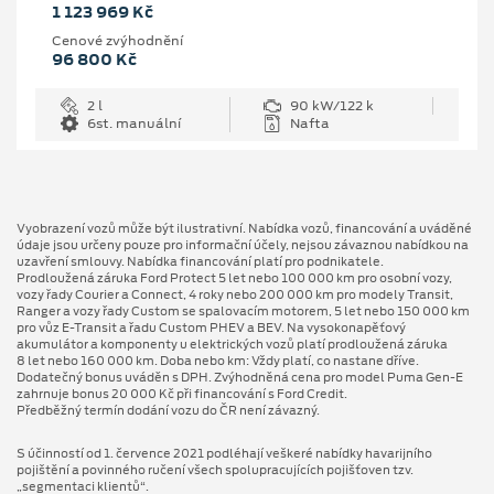
1 123 969 Kč
Cenové zvýhodnění
96 800 Kč
2 l
90 kW/122 k
6st. manuální
Nafta
Vyobrazení vozů může být ilustrativní. Nabídka vozů, financování a uváděné
údaje jsou určeny pouze pro informační účely, nejsou závaznou nabídkou na
uzavření smlouvy. Nabídka financování platí pro podnikatele.
Prodloužená záruka Ford Protect 5 let nebo 100 000 km pro osobní vozy,
vozy řady Courier a Connect, 4 roky nebo 200 000 km pro modely Transit,
Ranger a vozy řady Custom se spalovacím motorem, 5 let nebo 150 000 km
pro vůz E-Transit a řadu Custom PHEV a BEV. Na vysokonapěťový
akumulátor a komponenty u elektrických vozů platí prodloužená záruka
8 let nebo 160 000 km. Doba nebo km: Vždy platí, co nastane dříve.
Dodatečný bonus uváděn s DPH. Zvýhodněná cena pro model Puma Gen⁠-⁠E
zahrnuje bonus 20 000 Kč při financování s Ford Credit.
Předběžný termín dodání vozu do ČR není závazný.
S účinností od 1. července 2021 podléhají veškeré nabídky havarijního
pojištění a povinného ručení všech spolupracujících pojišťoven tzv.
„segmentaci klientů“.