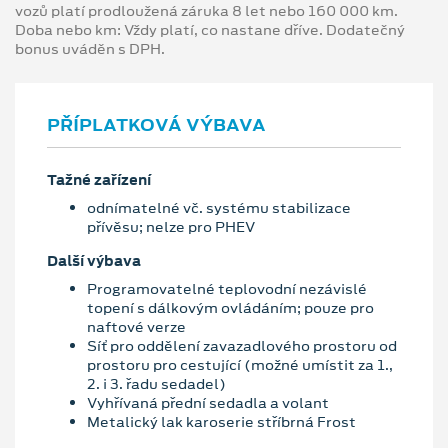
vozů platí prodloužená záruka 8 let nebo 160 000 km.
Doba nebo km: Vždy platí, co nastane dříve. Dodatečný
bonus uváděn s DPH.
PŘÍPLATKOVÁ VÝBAVA
Tažné zařízení
odnímatelné vč. systému stabilizace
přívěsu; nelze pro PHEV
Další výbava
Programovatelné teplovodní nezávislé
topení s dálkovým ovládáním; pouze pro
naftové verze
Síť pro oddělení zavazadlového prostoru od
prostoru pro cestující (možné umístit za 1.,
2. i 3. řadu sedadel)
Vyhřívaná přední sedadla a volant
Metalický lak karoserie stříbrná Frost