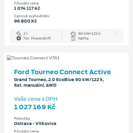
Původní cena
1 074 117 Kč
Cenové zvýhodnění
96 800 Kč
2 l
90 kW/122 k
7st. Powershift
Nafta
Ford Tourneo Connect Active
Grand Tourneo, 2.0 EcoBlue 90 kW/122 k,
6st. manuální, AWD
Vaše cena s DPH
1 027 169 Kč
Pobočka
Ostrava - Vítkovice
Původní cena