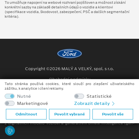
To umožňuje napojení na webové rozhraní pojišťoven a možnost získání
konkrétní sazby na základě detailních údajů o vozidle a klientovi
(specifikace vozidla, škodovost, zabezpečení, PSČ a dalších segmentační
kritéria).
Copyright ©2026 MALÝ A VELKÝ, spol. s r.o.
Obchodní podmínky
Tato stránka používá cookies, které slouží pro zlepšení uživatelského
zážitku, k analytice i cílení reklamy.
Ochrana osobních údajů
Nutné
Statistické
Prohlášení o zpracování údajů konečných zákazníků
Marketingové
Zobrazit detaily
Při tvorbě videí a obrázků na tomto webu je využíváno kombinace
Odmítnout
Povolit vybrané
Povolit vše
tradičních fotografií či videí, počítačem generovaných snímků (CGI)
z digitálních modelů vozidel a generativní umělé inteligence (gen-
AI).