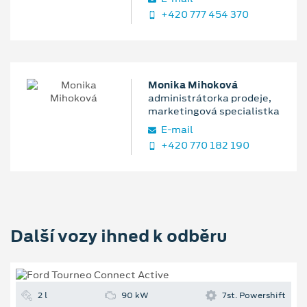
+420 777 454 370
Monika Mihoková
administrátorka prodeje,
marketingová specialistka
E‑mail
+420 770 182 190
Další vozy ihned k odběru
2 l
90 kW
7st. Powershift