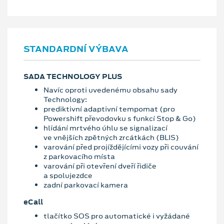
STANDARDNÍ VÝBAVA
SADA TECHNOLOGY PLUS
Navíc oproti uvedenému obsahu sady
Technology:
prediktivní adaptivní tempomat (pro
Powershift převodovku s funkcí Stop & Go)
hlídání mrtvého úhlu se signalizací
ve vnějších zpětných zrcátkách (BLIS)
varování před projíždějícími vozy při couvání
z parkovacího místa
varování při otevření dveří řidiče
a spolujezdce
zadní parkovací kamera
eCall
tlačítko SOS pro automatické i vyžádané