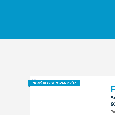
NOVÝ REGISTROVANÝ VŮZ
F
5
9
Po