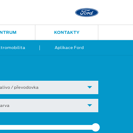
Ostrava - Vítkovice
Ruská 2877
ENTRUM
KONTAKTY
ktromobilita
Aplikace Ford
alivo / převodovka
arva