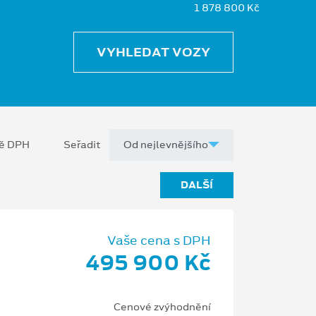
1 878 800 Kč
VYHLEDAT VOZY
ně DPH
Seřadit
DALŠÍ
Vaše cena s DPH
495 900 Kč
Cenové zvýhodnění