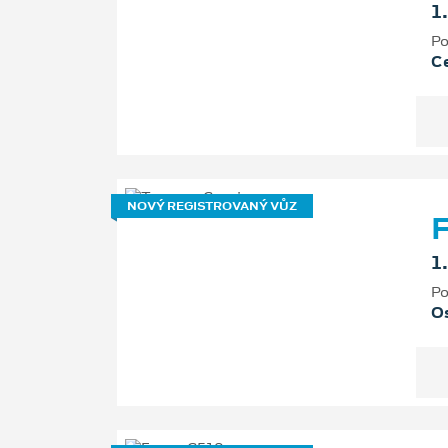
1
Po
Ce
NOVÝ REGISTROVANÝ VŮZ
F
1
Po
Os