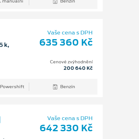
. manuální
Benzín
Vaše cena s DPH
635 360 Kč
 k,
Cenové zvýhodnění
200 640 Kč
 Powershift
Benzín
d
Vaše cena s DPH
642 330 Kč