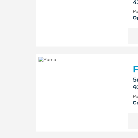
4
Po
O
F
5
9
Po
Ce