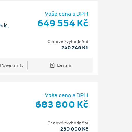
Vaše cena s DPH
649 554 Kč
 k,
Cenové zvýhodnění
240 246 Kč
 Powershift
Benzín
Vaše cena s DPH
683 800 Kč
Cenové zvýhodnění
230 000 Kč