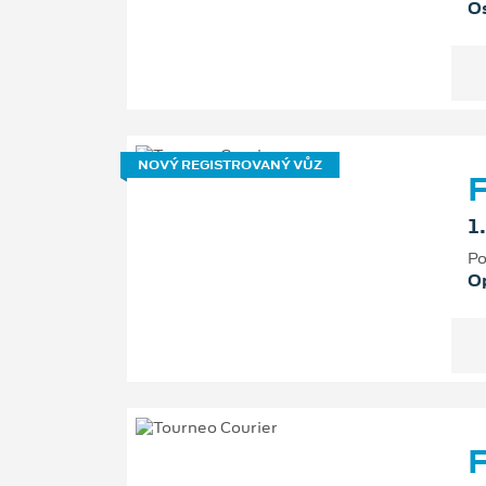
Os
NOVÝ REGISTROVANÝ VŮZ
F
1
Po
O
F