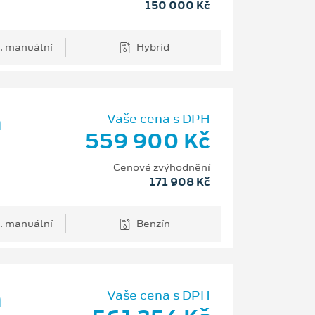
150 000 Kč
. manuální
Hybrid
m
Vaše cena s DPH
559 900 Kč
Cenové zvýhodnění
171 908 Kč
. manuální
Benzín
m
Vaše cena s DPH