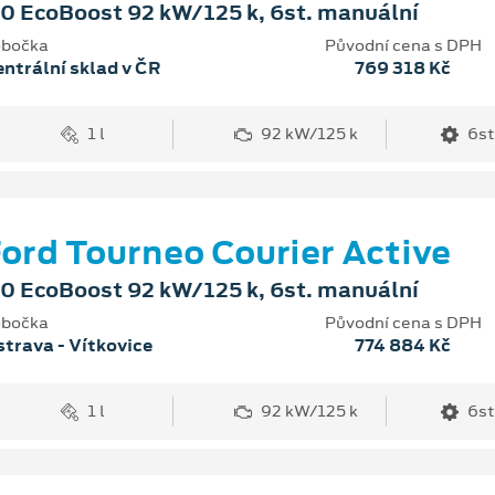
.0 EcoBoost 92 kW/125 k, 6st. manuální
bočka
Původní cena s DPH
ntrální sklad v ČR
769 318 Kč
1 l
92 kW/125 k
6st
ord Tourneo Courier Active
.0 EcoBoost 92 kW/125 k, 6st. manuální
bočka
Původní cena s DPH
trava - Vítkovice
774 884 Kč
1 l
92 kW/125 k
6st