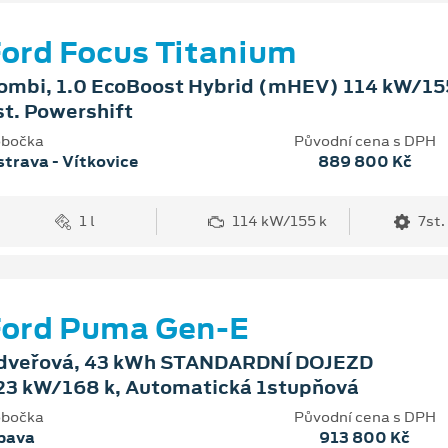
ord Focus Titanium
ombi, 1.0 EcoBoost Hybrid (mHEV) 114 kW/155
st. Powershift
bočka
Původní cena s DPH
trava - Vítkovice
889 800 Kč
1 l
114 kW/155 k
7st.
Ford Puma Gen-E
dveřová, 43 kWh STANDARDNÍ DOJEZD
23 kW/168 k, Automatická 1stupňová
bočka
Původní cena s DPH
pava
913 800 Kč