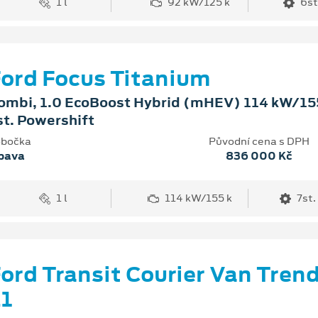
1 l
92 kW/125 k
6st
ord Focus Titanium
ombi, 1.0 EcoBoost Hybrid (mHEV) 114 kW/155
st. Powershift
bočka
Původní cena s DPH
pava
836 000 Kč
1 l
114 kW/155 k
7st.
ord Transit Courier Van Tren
1