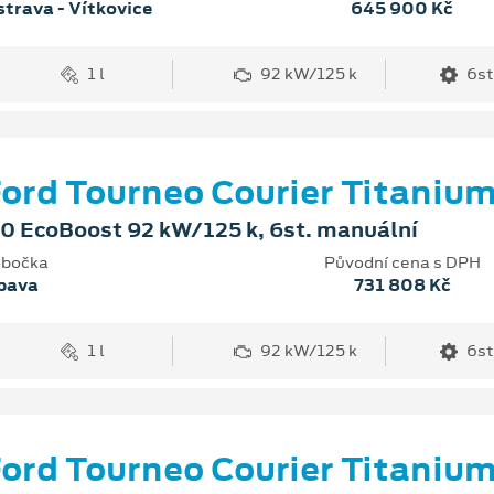
trava - Vítkovice
645 900 Kč
1 l
92 kW/125 k
6st
ord Tourneo Courier Titaniu
.0 EcoBoost 92 kW/125 k, 6st. manuální
bočka
Původní cena s DPH
pava
731 808 Kč
1 l
92 kW/125 k
6st
ord Tourneo Courier Titaniu