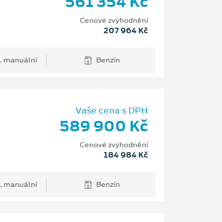
561 354 Kč
Cenové zvýhodnění
207 964 Kč
. manuální
Benzín
Vaše cena s DPH
589 900 Kč
Cenové zvýhodnění
184 984 Kč
. manuální
Benzín