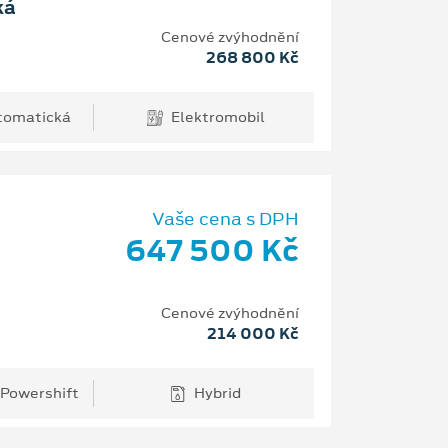
ká
Cenové zvýhodnění
268 800 Kč
tomatická
Elektromobil
Vaše cena s DPH
647 500 Kč
Cenové zvýhodnění
214 000 Kč
 Powershift
Hybrid