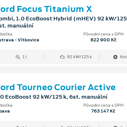
ord Focus Titanium X
ombi, 1.0 EcoBoost Hybrid (mHEV) 92 kW/125 
st. manuální
bočka
Původní cena s DPH
trava - Vítkovice
822 900 Kč
1 l
92 kW/125 k
6st
ord Tourneo Courier Active
.0 EcoBoost 92 kW/125 k, 6st. manuální
bočka
Původní cena s DPH
pava
763 147 Kč