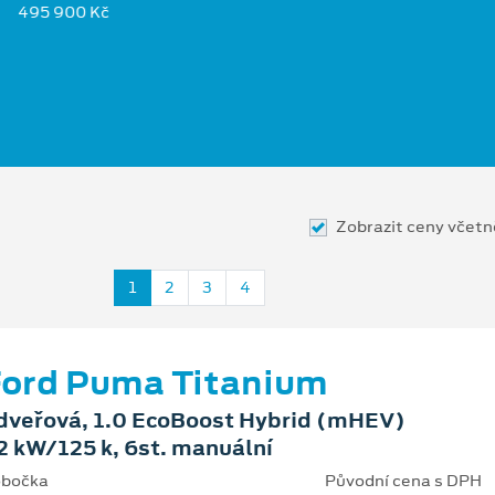
495 900 Kč
Zobrazit ceny včet
1
2
3
4
ord Puma Titanium
dveřová, 1.0 EcoBoost Hybrid (mHEV)
2 kW/125 k, 6st. manuální
bočka
Původní cena s DPH