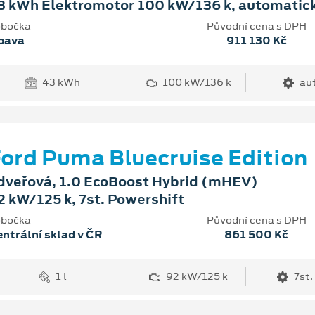
3 kWh Elektromotor 100 kW/136 k, automatic
bočka
Původní cena s DPH
pava
911 130 Kč
43 kWh
100 kW/136 k
au
ord Puma Bluecruise Edition
dveřová, 1.0 EcoBoost Hybrid (mHEV)
2 kW/125 k, 7st. Powershift
bočka
Původní cena s DPH
ntrální sklad v ČR
861 500 Kč
1 l
92 kW/125 k
7st.