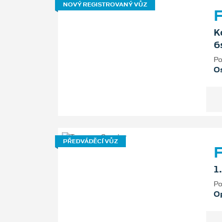
NOVÝ REGISTROVANÝ VŮZ
F
K
6
Po
Os
PŘEDVÁDĚCÍ VŮZ
F
1
Po
O