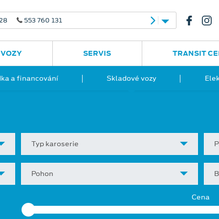
 28
553 760 131
 VOZY
SERVIS
TRANSIT C
ka a financování
Skladové vozy
Ele
Typ karoserie
P
Pohon
B
Cena