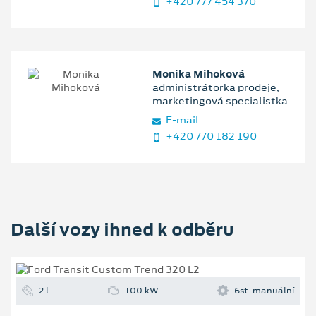
+420 777 454 370
Monika Mihoková
administrátorka prodeje,
marketingová specialistka
E‑mail
+420 770 182 190
Další vozy ihned k odběru
2 l
100 kW
6st. manuální