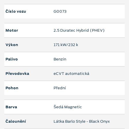
Číslo vozu
G0073
Motor
2.5 Duratec Hybrid (PHEV)
Výkon
171 kW/232 k
Palivo
Benzín
Převodovka
eCVT automatická
Pohon
Přední
Barva
Šedá Magnetic
Čalounění
Látka Barlo Style - Black Onyx