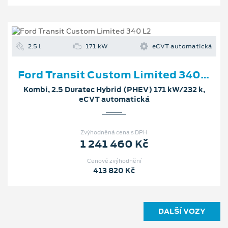
2.5 l
171 kW
eCVT automatická
Ford Transit Custom Limited 340 L2
Kombi, 2.5 Duratec Hybrid (PHEV) 171 kW/232 k,
eCVT automatická
Zvýhodněná cena s DPH
1 241 460 Kč
Cenové zvýhodnění
413 820 Kč
DALŠÍ VOZY