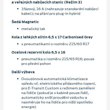
a veřejných nabíjecích stanic (Režim 3)
1fázový, 16 A (nahrazuje standardní nabíjecí
kabel); na přání pro plug-in hybrid
Šedá Magnetic
metalický lak
Kola z lehkých slitin 6,5 x 17 Carbonised Grey
s pneumatikami o rozměru 215/60 R17
Ocelové rezervní kolo 6,5 x 16
pneumatika o rozměru 215/65 R16; pouze
pro přední pohon
Další výbava
Dvouzónová automatická klimatizace
vpředu vč. elektrického přídavného topení,
pro E-Transit Custom s režimem zaměření
na řidiče (pokud je v kabině pouze řidič,
automaticky sníží proudění vzduchu a
nasměruje ho na řidiče pro nižší spotřebu
energie)