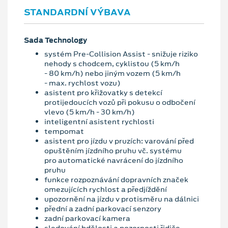
STANDARDNÍ VÝBAVA
Sada Technology
systém Pre-Collision Assist - snižuje riziko
nehody s chodcem, cyklistou (5 km/h
- 80 km/h) nebo jiným vozem (5 km/h
- max. rychlost vozu)
asistent pro křižovatky s detekcí
protijedoucích vozů při pokusu o odbočení
vlevo (5 km/h - 30 km/h)
inteligentní asistent rychlosti
tempomat
asistent pro jízdu v pruzích: varování před
opuštěním jízdního pruhu vč. systému
pro automatické navrácení do jízdního
pruhu
funkce rozpoznávání dopravních značek
omezujících rychlost a předjíždění
upozornění na jízdu v protisměru na dálnici
přední a zadní parkovací senzory
zadní parkovací kamera