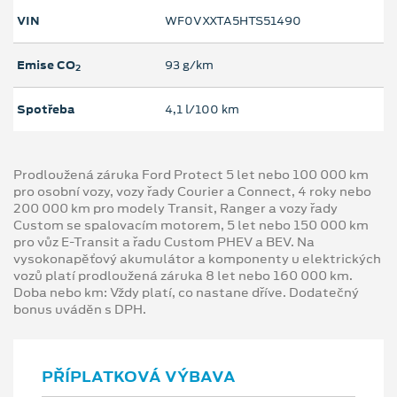
VIN
WF0VXXTA5HTS51490
Emise CO
93 g/km
2
Spotřeba
4,1 l/100 km
Prodloužená záruka Ford Protect 5 let nebo 100 000 km
pro osobní vozy, vozy řady Courier a Connect, 4 roky nebo
200 000 km pro modely Transit, Ranger a vozy řady
Custom se spalovacím motorem, 5 let nebo 150 000 km
pro vůz E-Transit a řadu Custom PHEV a BEV. Na
vysokonapěťový akumulátor a komponenty u elektrických
vozů platí prodloužená záruka 8 let nebo 160 000 km.
Doba nebo km: Vždy platí, co nastane dříve. Dodatečný
bonus uváděn s DPH.
PŘÍPLATKOVÁ VÝBAVA