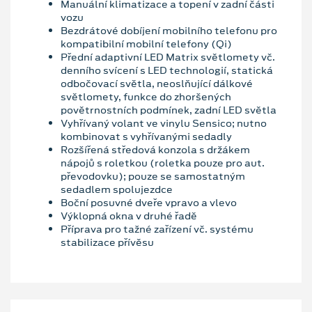
Manuální klimatizace a topení v zadní části
vozu
Bezdrátové dobíjení mobilního telefonu pro
kompatibilní mobilní telefony (Qi)
Přední adaptivní LED Matrix světlomety vč.
denního svícení s LED technologií, statická
odbočovací světla, neoslňující dálkové
světlomety, funkce do zhoršených
povětrnostních podmínek, zadní LED světla
Vyhřívaný volant ve vinylu Sensico; nutno
kombinovat s vyhřívanými sedadly
Rozšířená středová konzola s držákem
nápojů s roletkou (roletka pouze pro aut.
převodovku); pouze se samostatným
sedadlem spolujezdce
Boční posuvné dveře vpravo a vlevo
Výklopná okna v druhé řadě
Příprava pro tažné zařízení vč. systému
stabilizace přívěsu