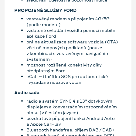
sledování bdělosti a pozornosti řidiče
PROPOJENÉ SLUŽBY FORD
vestavěný modem s připojením 4G/5G
(podle modelu)
vzdálené ovládání vozidla pomocí mobilní
aplikace Ford
online aktualizace softwaru vozidla (OTA)
včetně mapových podkladů (pouze
v kombinaci s vestavěným navigačním
systémem)
možnost rozšířené konektivity díky
předplatným Ford
eCall – tlačítko SOS pro automatické
i vyžádané nouzové volání
Audio sada
rádio a systém SYNC 4 s 13" dotykovým
displejem a konverzačním rozpoznáváním
hlasu (v českém jazyce)
bezdrátové připojení funkcí Android Auto
a Apple CarPlay
Bluetooth handsfree, příjem DAB / DAB+
6 reproduktorů, 4 reproduktory pro DCiV,