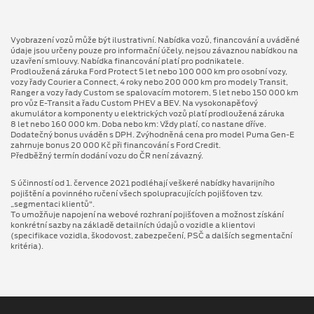
Vyobrazení vozů může být ilustrativní. Nabídka vozů, financování a uváděné
údaje jsou určeny pouze pro informační účely, nejsou závaznou nabídkou na
uzavření smlouvy. Nabídka financování platí pro podnikatele.
Prodloužená záruka Ford Protect 5 let nebo 100 000 km pro osobní vozy,
vozy řady Courier a Connect, 4 roky nebo 200 000 km pro modely Transit,
Ranger a vozy řady Custom se spalovacím motorem, 5 let nebo 150 000 km
pro vůz E-Transit a řadu Custom PHEV a BEV. Na vysokonapěťový
akumulátor a komponenty u elektrických vozů platí prodloužená záruka
8 let nebo 160 000 km. Doba nebo km: Vždy platí, co nastane dříve.
Dodatečný bonus uváděn s DPH. Zvýhodněná cena pro model Puma Gen⁠-⁠E
zahrnuje bonus 20 000 Kč při financování s Ford Credit.
Předběžný termín dodání vozu do ČR není závazný.
S účinností od 1. července 2021 podléhají veškeré nabídky havarijního
pojištění a povinného ručení všech spolupracujících pojišťoven tzv.
„segmentaci klientů“.
To umožňuje napojení na webové rozhraní pojišťoven a možnost získání
konkrétní sazby na základě detailních údajů o vozidle a klientovi
(specifikace vozidla, škodovost, zabezpečení, PSČ a dalších segmentační
kritéria).