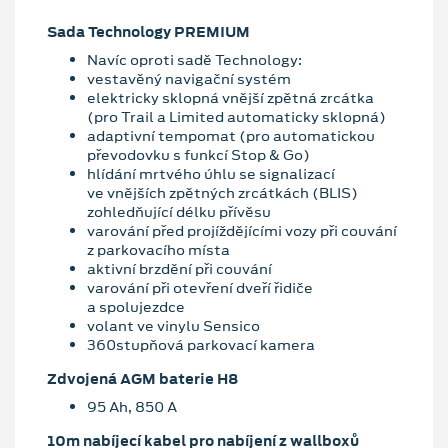
Sada Technology PREMIUM
Navíc oproti sadě Technology:
vestavěný navigační systém
elektricky sklopná vnější zpětná zrcátka
(pro Trail a Limited automaticky sklopná)
adaptivní tempomat (pro automatickou
převodovku s funkcí Stop & Go)
hlídání mrtvého úhlu se signalizací
ve vnějších zpětných zrcátkách (BLIS)
zohledňující délku přívěsu
varování před projíždějícími vozy při couvání
z parkovacího místa
aktivní brzdění při couvání
varování při otevření dveří řidiče
a spolujezdce
volant ve vinylu Sensico
360stupňová parkovací kamera
Zdvojená AGM baterie H8
95 Ah, 850 A
10m nabíjecí kabel pro nabíjení z wallboxů