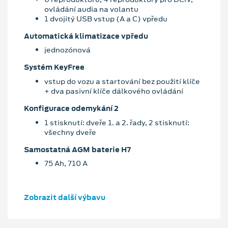
ovládání audia na volantu
1 dvojitý USB vstup (A a C) vpředu
Automatická klimatizace vpředu
jednozónová
Systém KeyFree
vstup do vozu a startování bez použití klíče
+ dva pasivní klíče dálkového ovládání
Konfigurace odemykání 2
1 stisknutí: dveře 1. a 2. řady, 2 stisknutí:
všechny dveře
Samostatná AGM baterie H7
75 Ah, 710 A
Zobrazit další výbavu