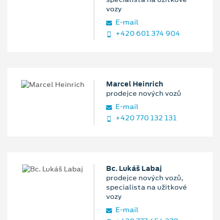
vozy
E‑mail
+420 601 374 904
Marcel Heinrich
prodejce nových vozů
E‑mail
+420 770 132 131
Bc. Lukáš Labaj
prodejce nových vozů,
specialista na užitkové
vozy
E‑mail