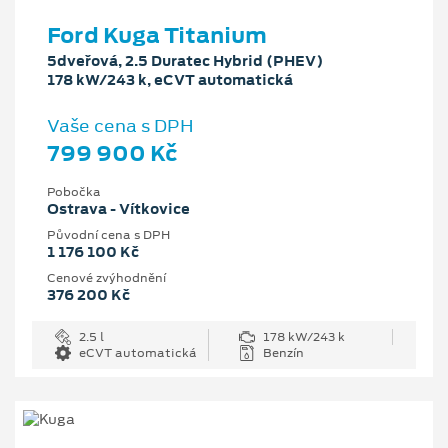
Ford Kuga Titanium
5dveřová, 2.5 Duratec Hybrid (PHEV)
178 kW/243 k, eCVT automatická
Vaše cena s DPH
799 900 Kč
Pobočka
Ostrava - Vítkovice
Původní cena s DPH
1 176 100 Kč
Cenové zvýhodnění
376 200 Kč
2.5 l
178 kW/243 k
eCVT automatická
Benzín