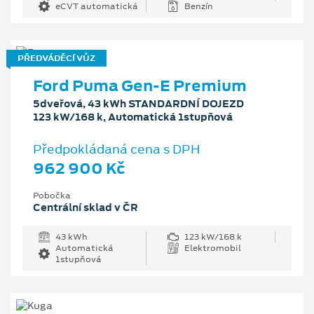
eCVT automatická
Benzín
PŘEDVÁDĚCÍ VŮZ
Ford Puma Gen-E Premium
5dveřová, 43 kWh STANDARDNÍ DOJEZD
123 kW/168 k, Automatická 1stupňová
Předpokládaná cena s DPH
962 900 Kč
Pobočka
Centrální sklad v ČR
43 kWh
123 kW/168 k
Automatická
Elektromobil
1stupňová