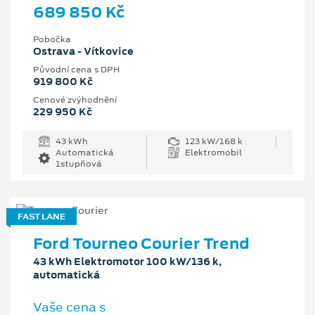
689 850 Kč
Pobočka
Ostrava - Vítkovice
Původní cena s DPH
919 800 Kč
Cenové zvýhodnění
229 950 Kč
43 kWh
123 kW/168 k
Automatická
Elektromobil
1stupňová
FAST LANE
Ford Tourneo Courier Trend
43 kWh Elektromotor 100 kW/136 k,
automatická
Vaše cena s