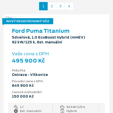
1
2
3
4
NOVÝ REGISTROVANÝ VŮZ
Ford Puma Titanium
5dveřová, 1.0 EcoBoost Hybrid (mHEV)
92 kW/125 k, 6st. manuální
Vaše cena s DPH
495 900 Kč
Pobočka
Ostrava - Vítkovice
Původní cena s DPH
645 900 Kč
Cenové zvýhodnění
150 000 Kč
1 l
92 kW/125 k
6st. manuální
Hybrid