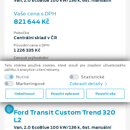
Van, 2.0 EcoBlue 100 kW/136 k, 6st. manuální
Vaše cena s DPH
821 644 Kč
Pobočka
Centrální sklad v ČR
Původní cena s DPH
1 226 335 Kč
Cenové zvýhodnění
404 691 Kč
Tato stránka používá cookies, které slouží pro zlepšení uživatelského
zážitku, k analytice i cílení reklamy.
2 l
100 kW/136 k
Nutné
Statistické
6st. manuální
Nafta
Marketingové
Zobrazit detaily
Odmítnout
Povolit vybrané
Povolit vše
Ford Transit Custom Trend 320
L2
Van, 2.0 EcoBlue 100 kW/136 k, 6st. manuální