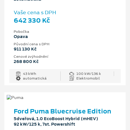
Vaše cena s DPH
642 330 Kč
Pobočka
Opava
Původní cena s DPH
911 130 Kč
Cenové zvýhodnění
268 800 Kč
43 kWh
100 kW/136 k
automatická
Elektromobil
Ford Puma Bluecruise Edition
5dveřová, 1.0 EcoBoost Hybrid (mHEV)
92 kW/125 k, 7st. Powershift