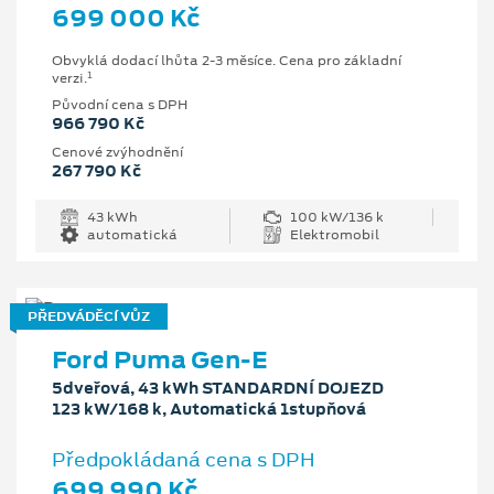
699 000 Kč
Obvyklá dodací lhůta 2-3 měsíce. Cena pro základní
1
verzi.
Původní cena s DPH
966 790 Kč
Cenové zvýhodnění
267 790 Kč
43 kWh
100 kW/136 k
automatická
Elektromobil
PŘEDVÁDĚCÍ VŮZ
Ford Puma Gen-E
5dveřová, 43 kWh STANDARDNÍ DOJEZD
123 kW/168 k, Automatická 1stupňová
Předpokládaná cena s DPH
699 990 Kč