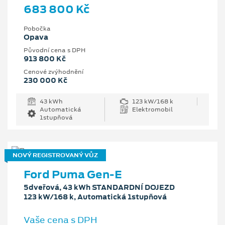
683 800 Kč
Pobočka
Opava
Původní cena s DPH
913 800 Kč
Cenové zvýhodnění
230 000 Kč
43 kWh
123 kW/168 k
Automatická
Elektromobil
1stupňová
NOVÝ REGISTROVANÝ VŮZ
Ford Puma Gen-E
5dveřová, 43 kWh STANDARDNÍ DOJEZD
123 kW/168 k, Automatická 1stupňová
Vaše cena s DPH