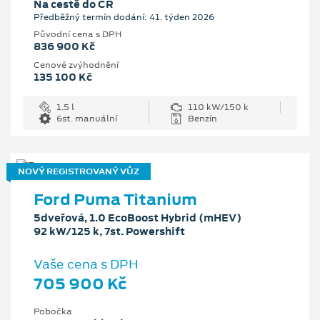
Na cestě do ČR
Předběžný termín dodání: 41. týden 2026
Původní cena s DPH
836 900 Kč
Cenové zvýhodnění
135 100 Kč
1.5 l
110 kW/150 k
6st. manuální
Benzín
NOVÝ REGISTROVANÝ VŮZ
Ford Puma Titanium
5dveřová, 1.0 EcoBoost Hybrid (mHEV)
92 kW/125 k, 7st. Powershift
Vaše cena s DPH
705 900 Kč
Pobočka