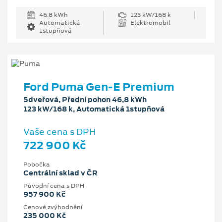
46.8 kWh
123 kW/168 k
Automatická
Elektromobil
1stupňová
Ford Puma Gen-E Premium
5dveřová, Přední pohon 46,8 kWh
123 kW/168 k, Automatická 1stupňová
Vaše cena s DPH
722 900 Kč
Pobočka
Centrální sklad v ČR
Původní cena s DPH
957 900 Kč
Cenové zvýhodnění
235 000 Kč