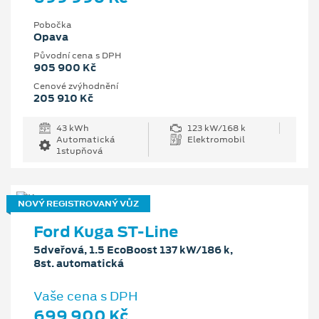
Pobočka
Opava
Původní cena s DPH
905 900 Kč
Cenové zvýhodnění
205 910 Kč
43 kWh
123 kW/168 k
Automatická
Elektromobil
1stupňová
NOVÝ REGISTROVANÝ VŮZ
Ford Kuga ST-Line
5dveřová, 1.5 EcoBoost 137 kW/186 k,
8st. automatická
Vaše cena s DPH
699 900 Kč