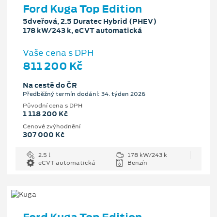
Ford Kuga Top Edition
5dveřová, 2.5 Duratec Hybrid (PHEV)
178 kW/243 k, eCVT automatická
Vaše cena s DPH
811 200 Kč
Na cestě do ČR
Předběžný termín dodání: 34. týden 2026
Původní cena s DPH
1 118 200 Kč
Cenové zvýhodnění
307 000 Kč
2.5 l
178 kW/243 k
eCVT automatická
Benzín