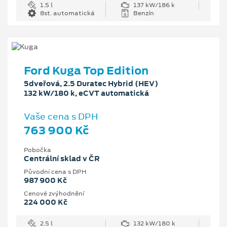
1.5 l
137 kW/186 k
8st. automatická
Benzín
Ford Kuga Top Edition
5dveřová, 2.5 Duratec Hybrid (HEV)
132 kW/180 k, eCVT automatická
Vaše cena s DPH
763 900 Kč
Pobočka
Centrální sklad v ČR
Původní cena s DPH
987 900 Kč
Cenové zvýhodnění
224 000 Kč
2.5 l
132 kW/180 k