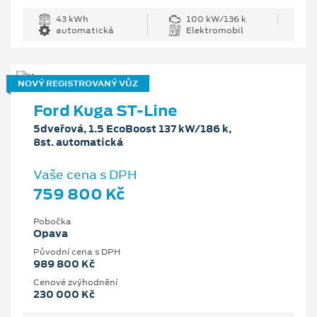
43 kWh
100 kW/136 k
automatická
Elektromobil
NOVÝ REGISTROVANÝ VŮZ
Ford Kuga ST-Line
5dveřová, 1.5 EcoBoost 137 kW/186 k,
8st. automatická
Vaše cena s DPH
759 800 Kč
Pobočka
Opava
Původní cena s DPH
989 800 Kč
Cenové zvýhodnění
230 000 Kč