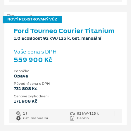
NOVÝ REGISTROVANÝ VŮZ
Ford Tourneo Courier Titanium
1.0 EcoBoost 92 kW/125 k, 6st. manuální
Vaše cena s DPH
559 900 Kč
Pobočka
Opava
Původní cena s DPH
731 808 Kč
Cenové zvýhodnění
171 908 Kč
1 l
92 kW/125 k
6st. manuální
Benzín