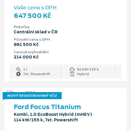
Vaše cena s DPH
647 500 Kč
Pobočka
Centrální sklad v ČR
Původní cena s DPH
861 500 Kč
Cenové zvýhodnění
214 000 Kč
1 l
92 kW/125 k
7st. Powershift
Hybrid
NOVÝ REGISTROVANÝ VŮZ
Ford Focus Titanium
Kombi, 1.0 EcoBoost Hybrid (mHEV)
114 kW/155 k, 7st. Powershift