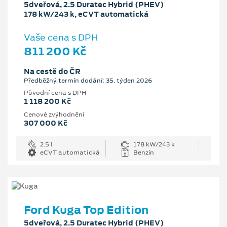
5dveřová, 2.5 Duratec Hybrid (PHEV)
178 kW/243 k, eCVT automatická
Vaše cena s DPH
811 200 Kč
Na cestě do ČR
Předběžný termín dodání: 35. týden 2026
Původní cena s DPH
1 118 200 Kč
Cenové zvýhodnění
307 000 Kč
2.5 l
178 kW/243 k
eCVT automatická
Benzín
Ford Kuga Top Edition
5dveřová, 2.5 Duratec Hybrid (PHEV)