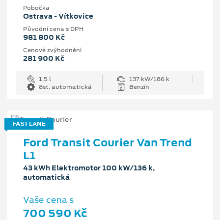
Pobočka
Ostrava - Vítkovice
Původní cena s DPH
981 800 Kč
Cenové zvýhodnění
281 900 Kč
1.5 l
137 kW/186 k
8st. automatická
Benzín
FAST LANE
Ford Transit Courier Van Trend
L1
43 kWh Elektromotor 100 kW/136 k,
automatická
Vaše cena s
700 590 Kč