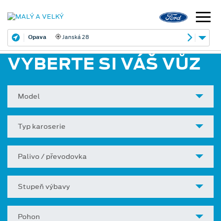
Opava
Janská 28
VYBERTE SI VÁŠ VŮZ
Model
Typ karoserie
Palivo / převodovka
Stupeň výbavy
Pohon