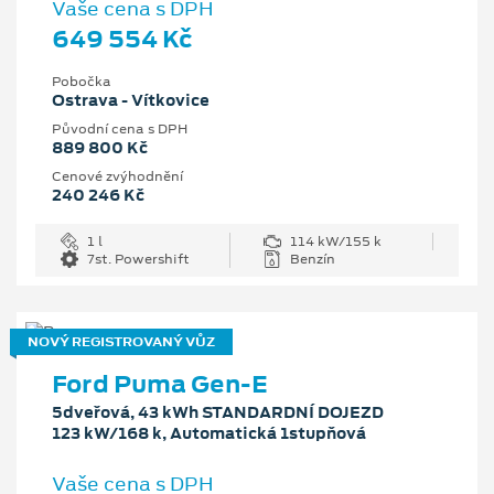
Vaše cena s DPH
649 554 Kč
Pobočka
Ostrava - Vítkovice
Původní cena s DPH
889 800 Kč
Cenové zvýhodnění
240 246 Kč
1 l
114 kW/155 k
7st. Powershift
Benzín
NOVÝ REGISTROVANÝ VŮZ
Ford Puma Gen-E
5dveřová, 43 kWh STANDARDNÍ DOJEZD
123 kW/168 k, Automatická 1stupňová
Vaše cena s DPH