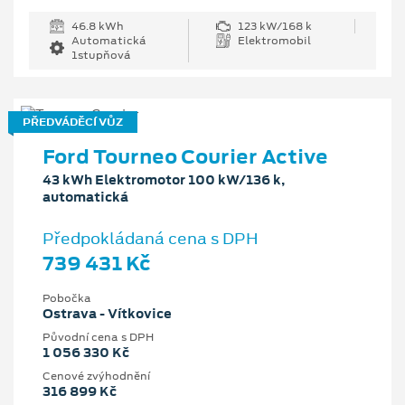
46.8 kWh
123 kW/168 k
Automatická
Elektromobil
1stupňová
PŘEDVÁDĚCÍ VŮZ
Ford Tourneo Courier Active
43 kWh Elektromotor 100 kW/136 k,
automatická
Předpokládaná cena s DPH
739 431 Kč
Pobočka
Ostrava - Vítkovice
Původní cena s DPH
1 056 330 Kč
Cenové zvýhodnění
316 899 Kč