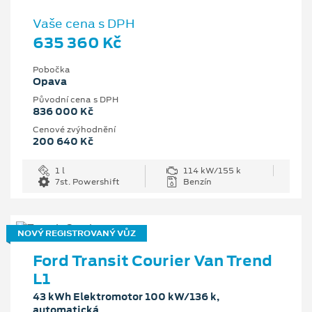
Vaše cena s DPH
635 360 Kč
Pobočka
Opava
Původní cena s DPH
836 000 Kč
Cenové zvýhodnění
200 640 Kč
1 l
114 kW/155 k
7st. Powershift
Benzín
NOVÝ REGISTROVANÝ VŮZ
Ford Transit Courier Van Trend
L1
43 kWh Elektromotor 100 kW/136 k,
automatická