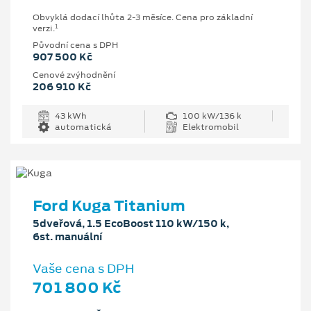
Obvyklá dodací lhůta 2-3 měsíce. Cena pro základní
1
verzi.
Původní cena s DPH
907 500 Kč
Cenové zvýhodnění
206 910 Kč
43 kWh
100 kW/136 k
automatická
Elektromobil
Ford Kuga Titanium
5dveřová, 1.5 EcoBoost 110 kW/150 k,
6st. manuální
Vaše cena s DPH
701 800 Kč