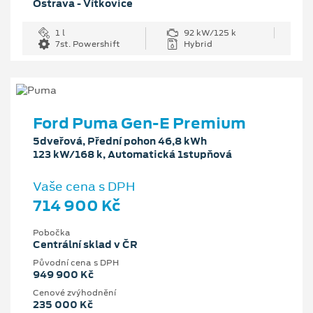
Ostrava - Vítkovice
1 l
92 kW/125 k
7st. Powershift
Hybrid
Ford Puma Gen-E Premium
5dveřová, Přední pohon 46,8 kWh
123 kW/168 k, Automatická 1stupňová
Vaše cena s DPH
714 900 Kč
Pobočka
Centrální sklad v ČR
Původní cena s DPH
949 900 Kč
Cenové zvýhodnění
235 000 Kč