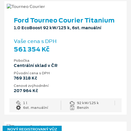
Ford Tourneo Courier Titanium
1.0 EcoBoost 92 kW/125 k, 6st. manuální
Vaše cena s DPH
561 354 Kč
Pobočka
Centrální sklad v ČR
Původní cena s DPH
769 318 Kč
Cenové zvýhodnění
207 964 Kč
1 l
92 kW/125 k
6st. manuální
Benzín
NOVÝ REGISTROVANÝ VŮZ