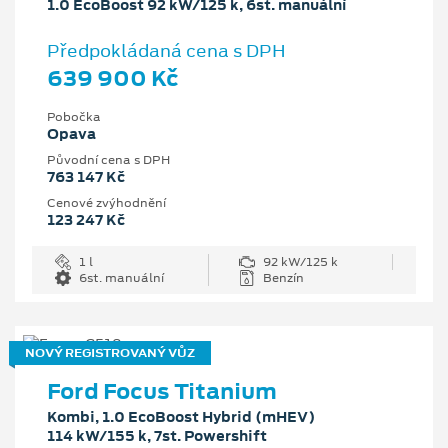
1.0 EcoBoost 92 kW/125 k, 6st. manuální
Předpokládaná cena s DPH
639 900 Kč
Pobočka
Opava
Původní cena s DPH
763 147 Kč
Cenové zvýhodnění
123 247 Kč
1 l
92 kW/125 k
6st. manuální
Benzín
NOVÝ REGISTROVANÝ VŮZ
Ford Focus Titanium
Kombi, 1.0 EcoBoost Hybrid (mHEV)
114 kW/155 k, 7st. Powershift