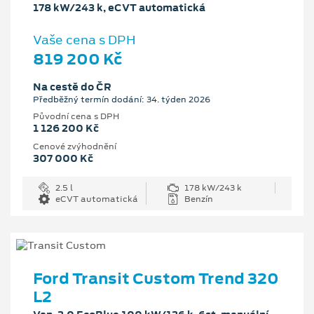
178 kW/243 k, eCVT automatická
Vaše cena s DPH
819 200 Kč
Na cestě do ČR
Předběžný termín dodání: 34. týden 2026
Původní cena s DPH
1 126 200 Kč
Cenové zvýhodnění
307 000 Kč
2.5 l
178 kW/243 k
eCVT automatická
Benzín
Ford Transit Custom Trend 320
L2