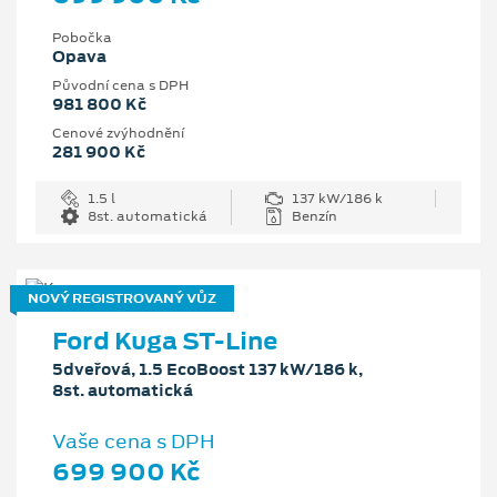
Pobočka
Opava
Původní cena s DPH
981 800 Kč
Cenové zvýhodnění
281 900 Kč
1.5 l
137 kW/186 k
8st. automatická
Benzín
NOVÝ REGISTROVANÝ VŮZ
Ford Kuga ST-Line
5dveřová, 1.5 EcoBoost 137 kW/186 k,
8st. automatická
Vaše cena s DPH
699 900 Kč