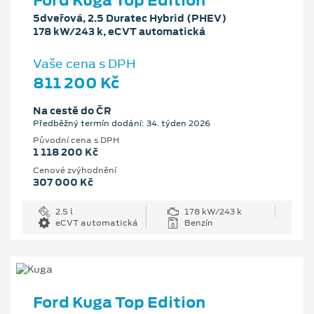
Ford Kuga Top Edition
5dveřová, 2.5 Duratec Hybrid (PHEV)
178 kW/243 k, eCVT automatická
Vaše cena s DPH
811 200 Kč
Na cestě do ČR
Předběžný termín dodání: 34. týden 2026
Původní cena s DPH
1 118 200 Kč
Cenové zvýhodnění
307 000 Kč
2.5 l
178 kW/243 k
eCVT automatická
Benzín
Ford Kuga Top Edition