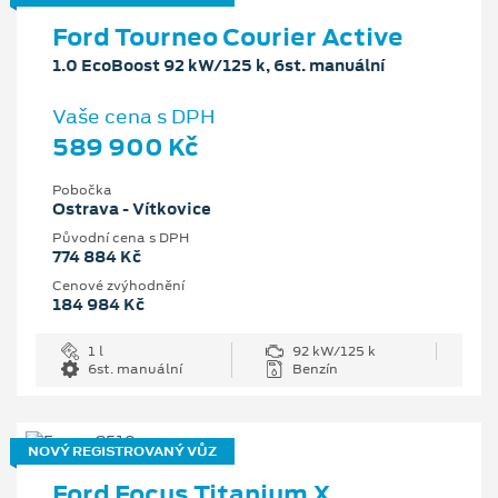
Ford Tourneo Courier Active
1.0 EcoBoost 92 kW/125 k, 6st. manuální
Vaše cena s DPH
589 900 Kč
Pobočka
Ostrava - Vítkovice
Původní cena s DPH
774 884 Kč
Cenové zvýhodnění
184 984 Kč
1 l
92 kW/125 k
6st. manuální
Benzín
NOVÝ REGISTROVANÝ VŮZ
Ford Focus Titanium X