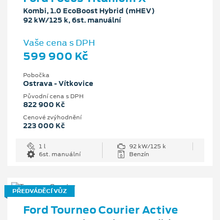
Kombi, 1.0 EcoBoost Hybrid (mHEV)
92 kW/125 k, 6st. manuální
Vaše cena s DPH
599 900 Kč
Pobočka
Ostrava - Vítkovice
Původní cena s DPH
822 900 Kč
Cenové zvýhodnění
223 000 Kč
1 l
92 kW/125 k
6st. manuální
Benzín
PŘEDVÁDĚCÍ VŮZ
Ford Tourneo Courier Active