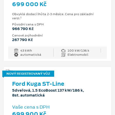
699 000 Kč
Obvyklá dodací lhůta 2-3 měsíce. Cena pro základní
1
verzi.
Původní cena s DPH
966 790 Kč
Cenové zvýhodnění
267 790 Kč
43 kWh
100 kW/136 k
automatická
Elektromobil
NOVÝ REGISTROVANÝ VŮZ
Ford Kuga ST-Line
5dveřová, 1.5 EcoBoost 137 kW/186 k,
8st. automatická
Vaše cena s DPH
699 900 Kč