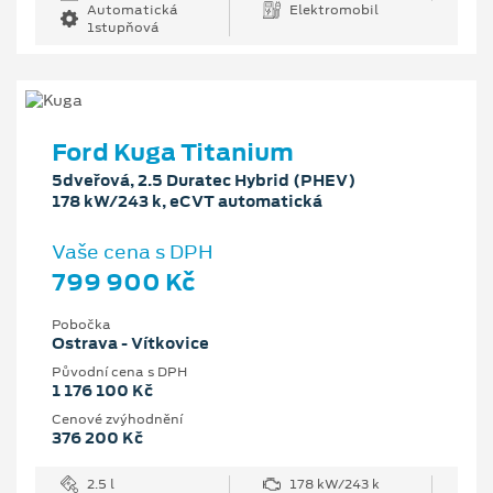
Automatická
Elektromobil
1stupňová
Ford Kuga Titanium
5dveřová, 2.5 Duratec Hybrid (PHEV)
178 kW/243 k, eCVT automatická
Vaše cena s DPH
799 900 Kč
Pobočka
Ostrava - Vítkovice
Původní cena s DPH
1 176 100 Kč
Cenové zvýhodnění
376 200 Kč
2.5 l
178 kW/243 k