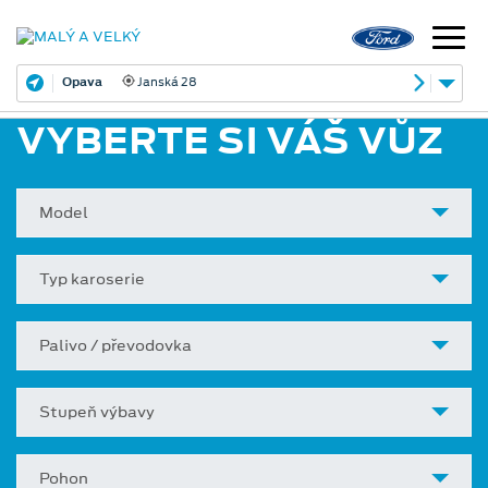
Opava
Janská 28
VYBERTE SI VÁŠ VŮZ
Model
Typ karoserie
Palivo / převodovka
Stupeň výbavy
Pohon