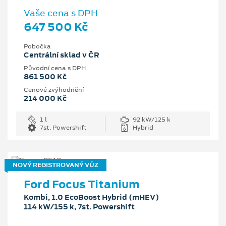
Vaše cena s DPH
647 500 Kč
Pobočka
Centrální sklad v ČR
Původní cena s DPH
861 500 Kč
Cenové zvýhodnění
214 000 Kč
1 l
92 kW/125 k
7st. Powershift
Hybrid
NOVÝ REGISTROVANÝ VŮZ
Ford Focus Titanium
Kombi, 1.0 EcoBoost Hybrid (mHEV)
114 kW/155 k, 7st. Powershift