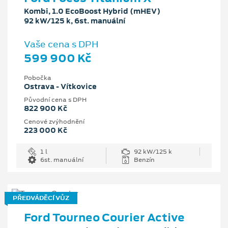
Kombi, 1.0 EcoBoost Hybrid (mHEV)
92 kW/125 k, 6st. manuální
Vaše cena s DPH
599 900 Kč
Pobočka
Ostrava - Vítkovice
Původní cena s DPH
822 900 Kč
Cenové zvýhodnění
223 000 Kč
1 l
92 kW/125 k
6st. manuální
Benzín
PŘEDVÁDĚCÍ VŮZ
Ford Tourneo Courier Active