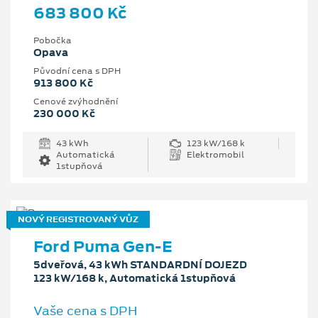
683 800 Kč
Pobočka
Opava
Původní cena s DPH
913 800 Kč
Cenové zvýhodnění
230 000 Kč
43 kWh
123 kW/168 k
Automatická
Elektromobil
1stupňová
NOVÝ REGISTROVANÝ VŮZ
Ford Puma Gen-E
5dveřová, 43 kWh STANDARDNÍ DOJEZD
123 kW/168 k, Automatická 1stupňová
Vaše cena s DPH