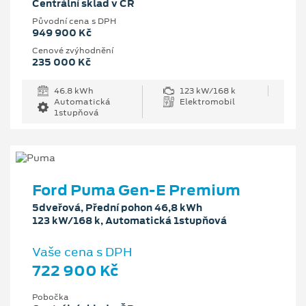
Centrální sklad v ČR
Původní cena s DPH
949 900 Kč
Cenové zvýhodnění
235 000 Kč
46.8 kWh
123 kW/168 k
Automatická
Elektromobil
1stupňová
Ford Puma Gen-E Premium
5dveřová, Přední pohon 46,8 kWh
123 kW/168 k, Automatická 1stupňová
Vaše cena s DPH
722 900 Kč
Pobočka