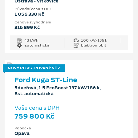
Ostrava - Vítkovice
Původní cena s DPH
1 056 330 Kč
Cenové zvýhodnění
316 899 Kč
43 kWh
100 kW/136 k
automatická
Elektromobil
NOVÝ REGISTROVANÝ VŮZ
Ford Kuga ST-Line
5dveřová, 1.5 EcoBoost 137 kW/186 k,
8st. automatická
Vaše cena s DPH
759 800 Kč
Pobočka
Opava