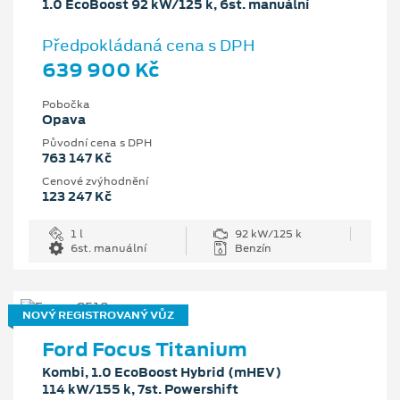
1.0 EcoBoost 92 kW/125 k, 6st. manuální
Předpokládaná cena s DPH
639 900 Kč
Pobočka
Opava
Původní cena s DPH
763 147 Kč
Cenové zvýhodnění
123 247 Kč
1 l
92 kW/125 k
6st. manuální
Benzín
NOVÝ REGISTROVANÝ VŮZ
Ford Focus Titanium
Kombi, 1.0 EcoBoost Hybrid (mHEV)
114 kW/155 k, 7st. Powershift