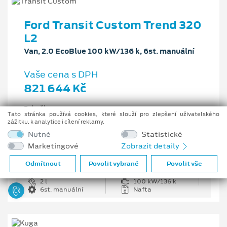
Ford Transit Custom Trend 320
L2
Van, 2.0 EcoBlue 100 kW/136 k, 6st. manuální
Vaše cena s DPH
821 644 Kč
Pobočka
Tato stránka používá cookies, které slouží pro zlepšení uživatelského
Opava
zážitku, k analytice i cílení reklamy.
Původní cena s DPH
Nutné
Statistické
1 226 335 Kč
Marketingové
Zobrazit detaily
Cenové zvýhodnění
404 691 Kč
Odmítnout
Povolit vybrané
Povolit vše
2 l
100 kW/136 k
6st. manuální
Nafta