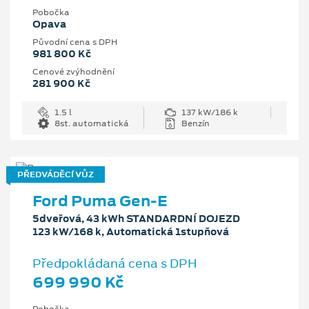
Pobočka
Opava
Původní cena s DPH
981 800 Kč
Cenové zvýhodnění
281 900 Kč
1.5 l
137 kW/186 k
8st. automatická
Benzín
PŘEDVÁDĚCÍ VŮZ
Ford Puma Gen-E
5dveřová, 43 kWh STANDARDNÍ DOJEZD
123 kW/168 k, Automatická 1stupňová
Předpokládaná cena s DPH
699 990 Kč