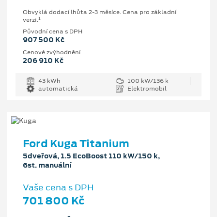
Obvyklá dodací lhůta 2-3 měsíce. Cena pro základní
1
verzi.
Původní cena s DPH
907 500 Kč
Cenové zvýhodnění
206 910 Kč
43 kWh
100 kW/136 k
automatická
Elektromobil
Ford Kuga Titanium
5dveřová, 1.5 EcoBoost 110 kW/150 k,
6st. manuální
Vaše cena s DPH
701 800 Kč