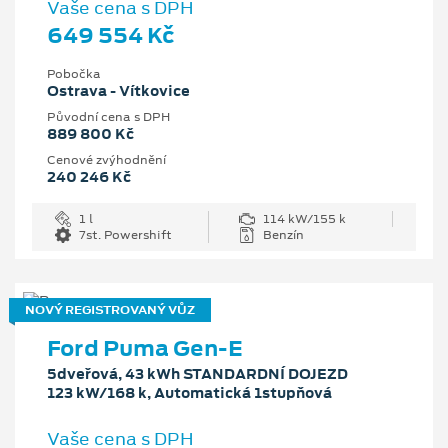
Vaše cena s DPH
649 554 Kč
Pobočka
Ostrava - Vítkovice
Původní cena s DPH
889 800 Kč
Cenové zvýhodnění
240 246 Kč
1 l
114 kW/155 k
7st. Powershift
Benzín
NOVÝ REGISTROVANÝ VŮZ
Ford Puma Gen-E
5dveřová, 43 kWh STANDARDNÍ DOJEZD
123 kW/168 k, Automatická 1stupňová
Vaše cena s DPH