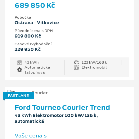
689 850 Kč
Pobočka
Ostrava - Vítkovice
Původní cena s DPH
919 800 Kč
Cenové zvýhodnění
229 950 Kč
43 kWh
123 kW/168 k
Automatická
Elektromobil
1stupňová
FAST LANE
Ford Tourneo Courier Trend
43 kWh Elektromotor 100 kW/136 k,
automatická
Vaše cena s