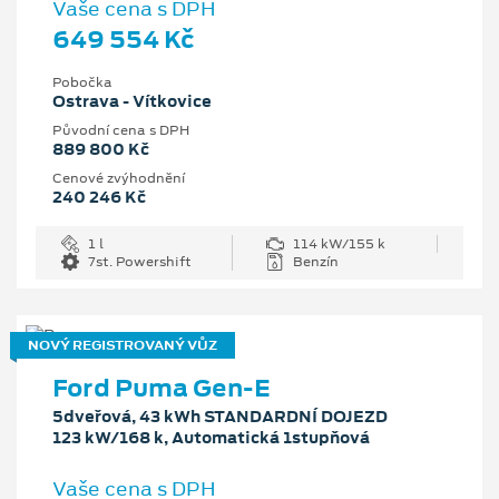
Vaše cena s DPH
649 554 Kč
Pobočka
Ostrava - Vítkovice
Původní cena s DPH
889 800 Kč
Cenové zvýhodnění
240 246 Kč
1 l
114 kW/155 k
7st. Powershift
Benzín
NOVÝ REGISTROVANÝ VŮZ
Ford Puma Gen-E
5dveřová, 43 kWh STANDARDNÍ DOJEZD
123 kW/168 k, Automatická 1stupňová
Vaše cena s DPH