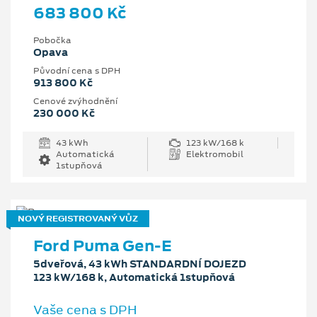
683 800 Kč
Pobočka
Opava
Původní cena s DPH
913 800 Kč
Cenové zvýhodnění
230 000 Kč
43 kWh
123 kW/168 k
Automatická
Elektromobil
1stupňová
NOVÝ REGISTROVANÝ VŮZ
Ford Puma Gen-E
5dveřová, 43 kWh STANDARDNÍ DOJEZD
123 kW/168 k, Automatická 1stupňová
Vaše cena s DPH