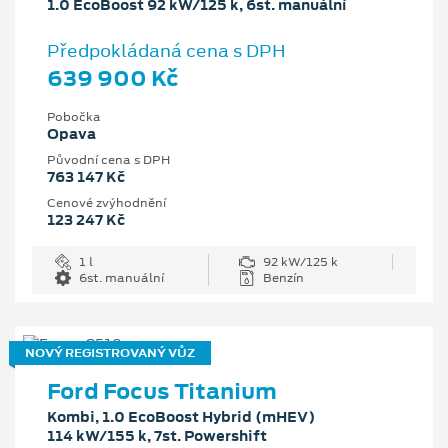
1.0 EcoBoost 92 kW/125 k, 6st. manuální
Předpokládaná cena s DPH
639 900 Kč
Pobočka
Opava
Původní cena s DPH
763 147 Kč
Cenové zvýhodnění
123 247 Kč
1 l
92 kW/125 k
6st. manuální
Benzín
NOVÝ REGISTROVANÝ VŮZ
Ford Focus Titanium
Kombi, 1.0 EcoBoost Hybrid (mHEV)
114 kW/155 k, 7st. Powershift