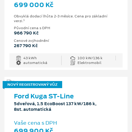
699 000 Kč
Obvyklá dodací lhůta 2-3 měsíce. Cena pro základní
1
verzi.
Původní cena s DPH
966 790 Kč
Cenové zvýhodnění
267 790 Kč
43 kWh
100 kW/136 k
automatická
Elektromobil
NOVÝ REGISTROVANÝ VŮZ
Ford Kuga ST-Line
5dveřová, 1.5 EcoBoost 137 kW/186 k,
8st. automatická
Vaše cena s DPH
699 900 Kč