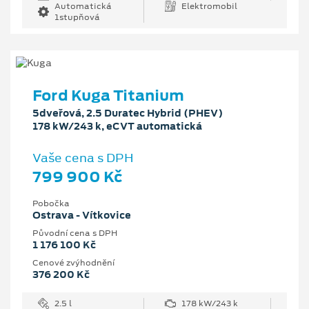
Automatická
Elektromobil
1stupňová
Ford Kuga Titanium
5dveřová, 2.5 Duratec Hybrid (PHEV)
178 kW/243 k, eCVT automatická
Vaše cena s DPH
799 900 Kč
Pobočka
Ostrava - Vítkovice
Původní cena s DPH
1 176 100 Kč
Cenové zvýhodnění
376 200 Kč
2.5 l
178 kW/243 k