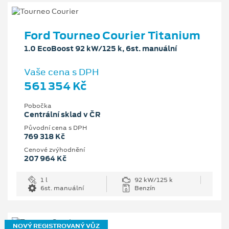
Ford Tourneo Courier Titanium
1.0 EcoBoost 92 kW/125 k, 6st. manuální
Vaše cena s DPH
561 354 Kč
Pobočka
Centrální sklad v ČR
Původní cena s DPH
769 318 Kč
Cenové zvýhodnění
207 964 Kč
1 l
92 kW/125 k
6st. manuální
Benzín
NOVÝ REGISTROVANÝ VŮZ