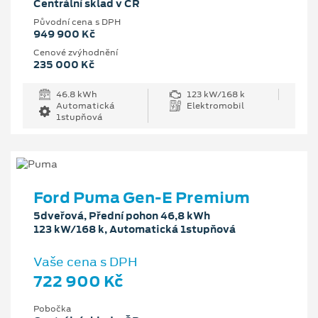
Centrální sklad v ČR
Původní cena s DPH
949 900 Kč
Cenové zvýhodnění
235 000 Kč
46.8 kWh
123 kW/168 k
Automatická
Elektromobil
1stupňová
Ford Puma Gen-E Premium
5dveřová, Přední pohon 46,8 kWh
123 kW/168 k, Automatická 1stupňová
Vaše cena s DPH
722 900 Kč
Pobočka