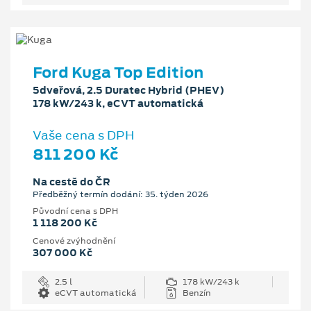
Ford Kuga Top Edition
5dveřová, 2.5 Duratec Hybrid (PHEV)
178 kW/243 k, eCVT automatická
Vaše cena s DPH
811 200 Kč
Na cestě do ČR
Předběžný termín dodání: 35. týden 2026
Původní cena s DPH
1 118 200 Kč
Cenové zvýhodnění
307 000 Kč
2.5 l
178 kW/243 k
eCVT automatická
Benzín