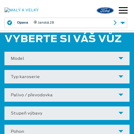
Opava
Janská 28
VYBERTE SI VÁŠ VŮZ
Model
Typ karoserie
Palivo / převodovka
Stupeň výbavy
Pohon