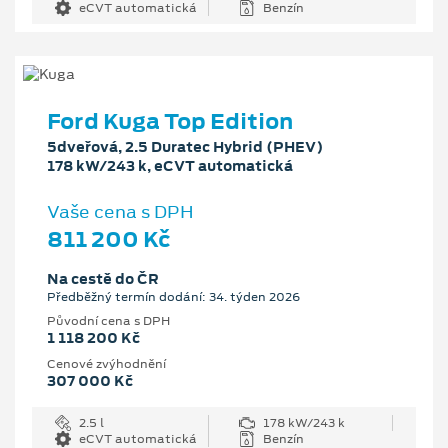
eCVT automatická
Benzín
Ford Kuga Top Edition
5dveřová, 2.5 Duratec Hybrid (PHEV)
178 kW/243 k, eCVT automatická
Vaše cena s DPH
811 200 Kč
Na cestě do ČR
Předběžný termín dodání: 34. týden 2026
Původní cena s DPH
1 118 200 Kč
Cenové zvýhodnění
307 000 Kč
2.5 l
178 kW/243 k
eCVT automatická
Benzín