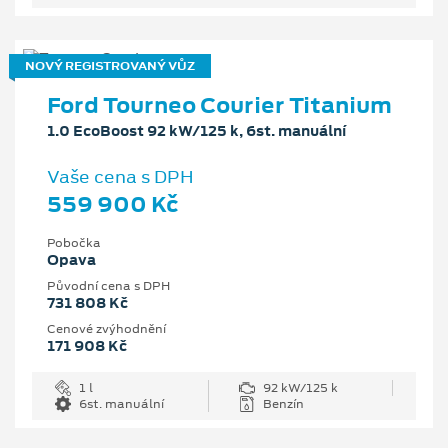
NOVÝ REGISTROVANÝ VŮZ
Ford Tourneo Courier Titanium
1.0 EcoBoost 92 kW/125 k, 6st. manuální
Vaše cena s DPH
559 900 Kč
Pobočka
Opava
Původní cena s DPH
731 808 Kč
Cenové zvýhodnění
171 908 Kč
1 l
92 kW/125 k
6st. manuální
Benzín