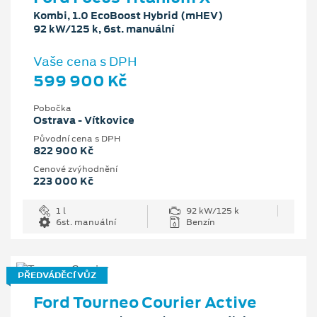
Kombi, 1.0 EcoBoost Hybrid (mHEV)
92 kW/125 k, 6st. manuální
Vaše cena s DPH
599 900 Kč
Pobočka
Ostrava - Vítkovice
Původní cena s DPH
822 900 Kč
Cenové zvýhodnění
223 000 Kč
1 l
92 kW/125 k
6st. manuální
Benzín
PŘEDVÁDĚCÍ VŮZ
Ford Tourneo Courier Active