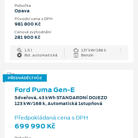
Pobočka
Opava
Původní cena s DPH
981 800 Kč
Cenové zvýhodnění
281 900 Kč
1.5 l
137 kW/186 k
8st. automatická
Benzín
PŘEDVÁDĚCÍ VŮZ
Ford Puma Gen-E
5dveřová, 43 kWh STANDARDNÍ DOJEZD
123 kW/168 k, Automatická 1stupňová
Předpokládaná cena s DPH
699 990 Kč