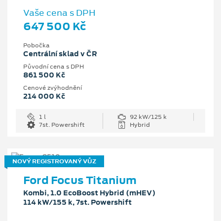
Vaše cena s DPH
647 500 Kč
Pobočka
Centrální sklad v ČR
Původní cena s DPH
861 500 Kč
Cenové zvýhodnění
214 000 Kč
1 l
92 kW/125 k
7st. Powershift
Hybrid
NOVÝ REGISTROVANÝ VŮZ
Ford Focus Titanium
Kombi, 1.0 EcoBoost Hybrid (mHEV)
114 kW/155 k, 7st. Powershift