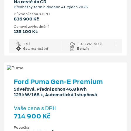
Na cestě do ČR
Předběžný termín dodání: 41. týden 2026
Původní cena s DPH
836 900 Kč
Cenové zvýhodnění
135 100 Kč
1.5 l
110 kW/150 k
6st. manuální
Benzín
Ford Puma Gen-E Premium
5dveřová, Přední pohon 46,8 kWh
123 kW/168 k, Automatická 1stupňová
Vaše cena s DPH
714 900 Kč
Pobočka