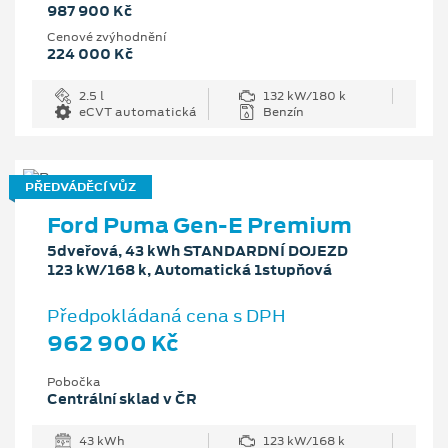
987 900 Kč
Cenové zvýhodnění
224 000 Kč
2.5 l
132 kW/180 k
eCVT automatická
Benzín
PŘEDVÁDĚCÍ VŮZ
Ford Puma Gen-E Premium
5dveřová, 43 kWh STANDARDNÍ DOJEZD
123 kW/168 k, Automatická 1stupňová
Předpokládaná cena s DPH
962 900 Kč
Pobočka
Centrální sklad v ČR
43 kWh
123 kW/168 k