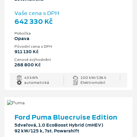
Vaše cena s DPH
642 330 Kč
Pobočka
Opava
Původní cena s DPH
911 130 Kč
Cenové zvýhodnění
268 800 Kč
43 kWh
100 kW/136 k
automatická
Elektromobil
Ford Puma Bluecruise Edition
5dveřová, 1.0 EcoBoost Hybrid (mHEV)
92 kW/125 k, 7st. Powershift