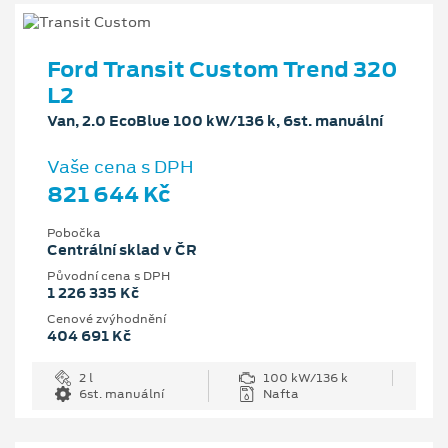
Ford Transit Custom Trend 320
L2
Van, 2.0 EcoBlue 100 kW/136 k, 6st. manuální
Vaše cena s DPH
821 644 Kč
Pobočka
Centrální sklad v ČR
Původní cena s DPH
1 226 335 Kč
Cenové zvýhodnění
404 691 Kč
2 l
100 kW/136 k
6st. manuální
Nafta