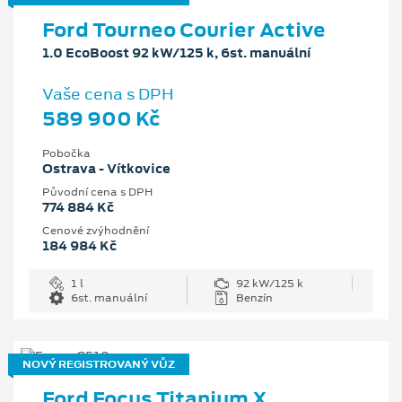
Ford Tourneo Courier Active
1.0 EcoBoost 92 kW/125 k, 6st. manuální
Vaše cena s DPH
589 900 Kč
Pobočka
Ostrava - Vítkovice
Původní cena s DPH
774 884 Kč
Cenové zvýhodnění
184 984 Kč
1 l
92 kW/125 k
6st. manuální
Benzín
NOVÝ REGISTROVANÝ VŮZ
Ford Focus Titanium X