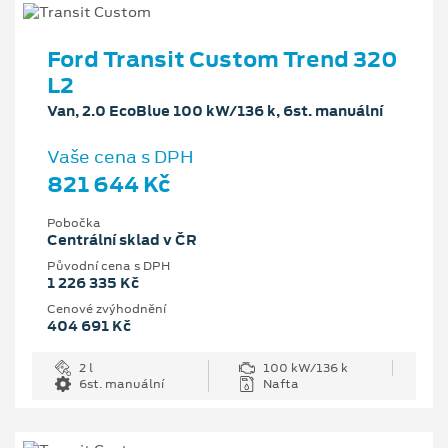
Ford Transit Custom Trend 320
L2
Van, 2.0 EcoBlue 100 kW/136 k, 6st. manuální
Vaše cena s DPH
821 644 Kč
Pobočka
Centrální sklad v ČR
Původní cena s DPH
1 226 335 Kč
Cenové zvýhodnění
404 691 Kč
2 l
100 kW/136 k
6st. manuální
Nafta