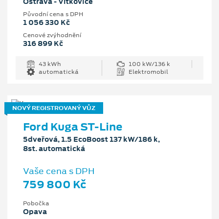
Ostrava - Vítkovice
Původní cena s DPH
1 056 330 Kč
Cenové zvýhodnění
316 899 Kč
43 kWh
100 kW/136 k
automatická
Elektromobil
NOVÝ REGISTROVANÝ VŮZ
Ford Kuga ST-Line
5dveřová, 1.5 EcoBoost 137 kW/186 k,
8st. automatická
Vaše cena s DPH
759 800 Kč
Pobočka
Opava