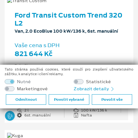
Ford Transit Custom Trend 320
L2
Van, 2.0 EcoBlue 100 kW/136 k, 6st. manuální
Vaše cena s DPH
821 644 Kč
Pobočka
Tato stránka používá cookies, které slouží pro zlepšení uživatelského
Opava
zážitku, k analytice i cílení reklamy.
Původní cena s DPH
Nutné
Statistické
1 226 335 Kč
Marketingové
Zobrazit detaily
Cenové zvýhodnění
404 691 Kč
Odmítnout
Povolit vybrané
Povolit vše
2 l
100 kW/136 k
6st. manuální
Nafta