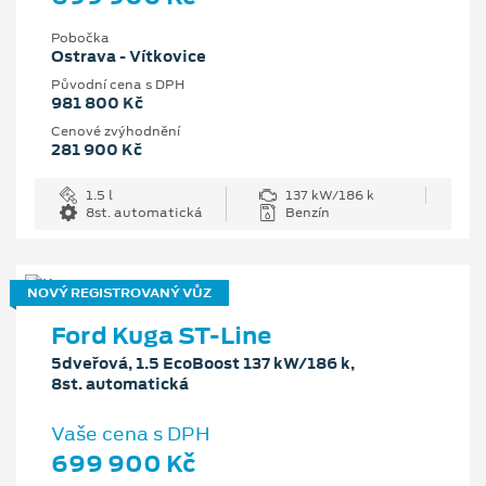
Pobočka
Ostrava - Vítkovice
Původní cena s DPH
981 800 Kč
Cenové zvýhodnění
281 900 Kč
1.5 l
137 kW/186 k
8st. automatická
Benzín
NOVÝ REGISTROVANÝ VŮZ
Ford Kuga ST-Line
5dveřová, 1.5 EcoBoost 137 kW/186 k,
8st. automatická
Vaše cena s DPH
699 900 Kč