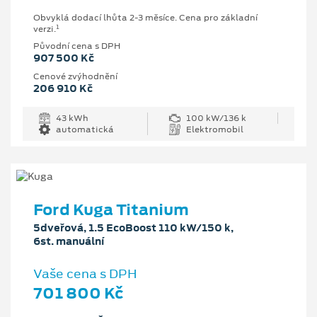
Obvyklá dodací lhůta 2-3 měsíce. Cena pro základní
1
verzi.
Původní cena s DPH
907 500 Kč
Cenové zvýhodnění
206 910 Kč
43 kWh
100 kW/136 k
automatická
Elektromobil
Ford Kuga Titanium
5dveřová, 1.5 EcoBoost 110 kW/150 k,
6st. manuální
Vaše cena s DPH
701 800 Kč