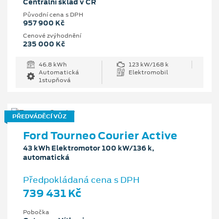
Centrální sklad v ČR
Původní cena s DPH
957 900 Kč
Cenové zvýhodnění
235 000 Kč
46.8 kWh
123 kW/168 k
Automatická
Elektromobil
1stupňová
PŘEDVÁDĚCÍ VŮZ
Ford Tourneo Courier Active
43 kWh Elektromotor 100 kW/136 k,
automatická
Předpokládaná cena s DPH
739 431 Kč
Pobočka