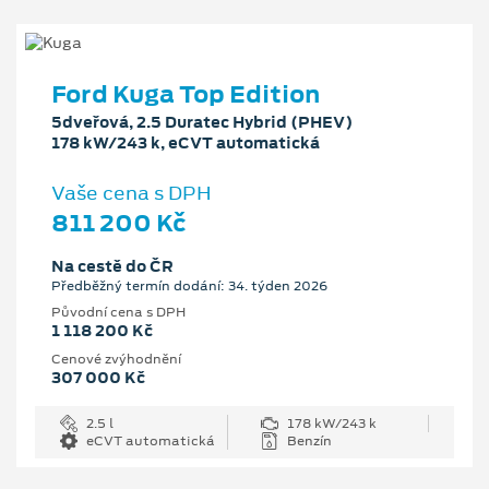
Ford Kuga Top Edition
5dveřová, 2.5 Duratec Hybrid (PHEV)
178 kW/243 k, eCVT automatická
Vaše cena s DPH
811 200 Kč
Na cestě do ČR
Předběžný termín dodání: 34. týden 2026
Původní cena s DPH
1 118 200 Kč
Cenové zvýhodnění
307 000 Kč
2.5 l
178 kW/243 k
eCVT automatická
Benzín