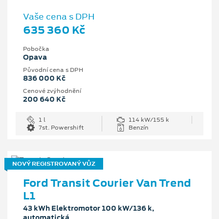
Vaše cena s DPH
635 360 Kč
Pobočka
Opava
Původní cena s DPH
836 000 Kč
Cenové zvýhodnění
200 640 Kč
1 l
114 kW/155 k
7st. Powershift
Benzín
NOVÝ REGISTROVANÝ VŮZ
Ford Transit Courier Van Trend
L1
43 kWh Elektromotor 100 kW/136 k,
automatická