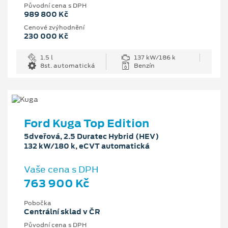
Původní cena s DPH
989 800 Kč
Cenové zvýhodnění
230 000 Kč
1.5 l
137 kW/186 k
8st. automatická
Benzín
Ford Kuga Top Edition
5dveřová, 2.5 Duratec Hybrid (HEV)
132 kW/180 k, eCVT automatická
Vaše cena s DPH
763 900 Kč
Pobočka
Centrální sklad v ČR
Původní cena s DPH