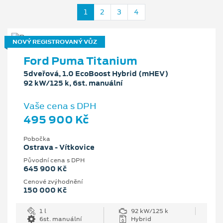
1
2
3
4
NOVÝ REGISTROVANÝ VŮZ
Ford Puma Titanium
5dveřová, 1.0 EcoBoost Hybrid (mHEV)
92 kW/125 k, 6st. manuální
Vaše cena s DPH
495 900 Kč
Pobočka
Ostrava - Vítkovice
Původní cena s DPH
645 900 Kč
Cenové zvýhodnění
150 000 Kč
1 l
92 kW/125 k
6st. manuální
Hybrid