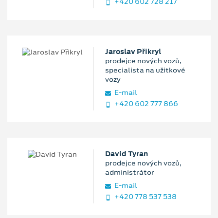
+420 602 728 217
Jaroslav Přikryl
prodejce nových vozů,
specialista na užitkové
vozy
E‑mail
+420 602 777 866
David Tyran
prodejce nových vozů,
administrátor
E‑mail
+420 778 537 538