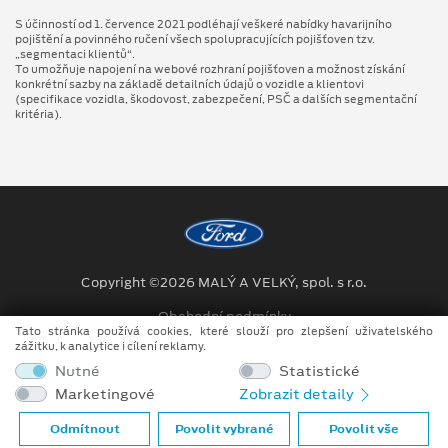
S účinností od 1. července 2021 podléhají veškeré nabídky havarijního
pojištění a povinného ručení všech spolupracujících pojišťoven tzv.
„segmentaci klientů“.
To umožňuje napojení na webové rozhraní pojišťoven a možnost získání
konkrétní sazby na základě detailních údajů o vozidle a klientovi
(specifikace vozidla, škodovost, zabezpečení, PSČ a dalších segmentační
kritéria).
Copyright ©2026 MALÝ A VELKÝ, spol. s r.o.
Obchodní podmínky
Tato stránka používá cookies, které slouží pro zlepšení uživatelského
zážitku, k analytice i cílení reklamy.
Ochrana osobních údajů
Nutné
Statistické
Prohlášení o zpracování údajů konečných zákazníků
Marketingové
Zobrazit detaily
Při tvorbě videí a obrázků na tomto webu je využíváno kombinace
Odmítnout
Povolit vybrané
Povolit vše
tradičních fotografií či videí, počítačem generovaných snímků (CGI)