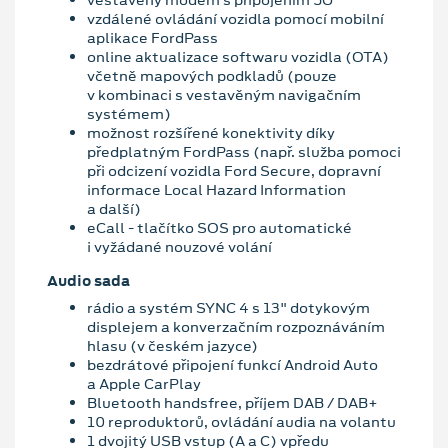
vzdálené ovládání vozidla pomocí mobilní
aplikace FordPass
online aktualizace softwaru vozidla (OTA)
včetně mapových podkladů (pouze
v kombinaci s vestavěným navigačním
systémem)
možnost rozšířené konektivity díky
předplatným FordPass (např. služba pomoci
při odcizení vozidla Ford Secure, dopravní
informace Local Hazard Information
a další)
eCall - tlačítko SOS pro automatické
i vyžádané nouzové volání
Audio sada
rádio a systém SYNC 4 s 13" dotykovým
displejem a konverzačním rozpoznáváním
hlasu (v českém jazyce)
bezdrátové připojení funkcí Android Auto
a Apple CarPlay
Bluetooth handsfree, příjem DAB / DAB+
10 reproduktorů, ovládání audia na volantu
1 dvojitý USB vstup (A a C) vpředu