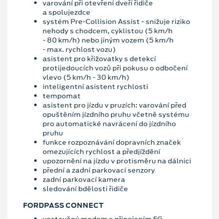
varování při otevření dveří řidiče
a spolujezdce
systém Pre-Collision Assist - snižuje riziko
nehody s chodcem, cyklistou (5 km/h
- 80 km/h) nebo jiným vozem (5 km/h
- max. rychlost vozu)
asistent pro křižovatky s detekcí
protijedoucích vozů při pokusu o odbočení
vlevo (5 km/h - 30 km/h)
inteligentní asistent rychlosti
tempomat
asistent pro jízdu v pruzích: varování před
opuštěním jízdního pruhu včetně systému
pro automatické navrácení do jízdního
pruhu
funkce rozpoznávání dopravních značek
omezujících rychlost a předjíždění
upozornění na jízdu v protisměru na dálnici
přední a zadní parkovací senzory
zadní parkovací kamera
sledování bdělosti řidiče
FORDPASS CONNECT
vestavěný modem s připojením 5G