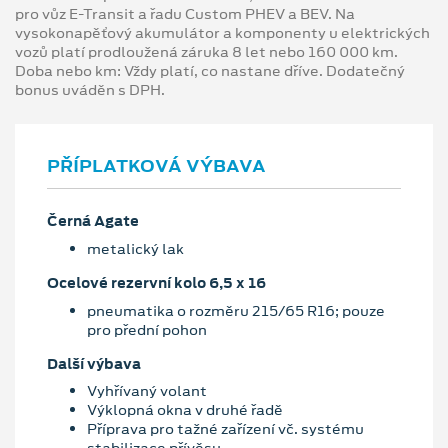
pro vůz E-Transit a řadu Custom PHEV a BEV. Na
vysokonapěťový akumulátor a komponenty u elektrických
vozů platí prodloužená záruka 8 let nebo 160 000 km.
Doba nebo km: Vždy platí, co nastane dříve. Dodatečný
bonus uváděn s DPH.
PŘÍPLATKOVÁ VÝBAVA
Černá Agate
metalický lak
Ocelové rezervní kolo 6,5 x 16
pneumatika o rozměru 215/65 R16; pouze
pro přední pohon
Další výbava
Vyhřívaný volant
Výklopná okna v druhé řadě
Příprava pro tažné zařízení vč. systému