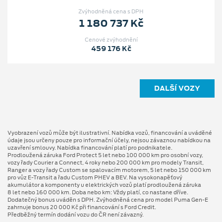
Zvýhodněná cena s DPH
1 180 737 Kč
Cenové zvýhodnění
459 176 Kč
DALŠÍ VOZY
Vyobrazení vozů může být ilustrativní. Nabídka vozů, financování a uváděné
údaje jsou určeny pouze pro informační účely, nejsou závaznou nabídkou na
uzavření smlouvy. Nabídka financování platí pro podnikatele.
Prodloužená záruka Ford Protect 5 let nebo 100 000 km pro osobní vozy,
vozy řady Courier a Connect, 4 roky nebo 200 000 km pro modely Transit,
Ranger a vozy řady Custom se spalovacím motorem, 5 let nebo 150 000 km
pro vůz E-Transit a řadu Custom PHEV a BEV. Na vysokonapěťový
akumulátor a komponenty u elektrických vozů platí prodloužená záruka
8 let nebo 160 000 km. Doba nebo km: Vždy platí, co nastane dříve.
Dodatečný bonus uváděn s DPH. Zvýhodněná cena pro model Puma Gen⁠-⁠E
zahrnuje bonus 20 000 Kč při financování s Ford Credit.
Předběžný termín dodání vozu do ČR není závazný.