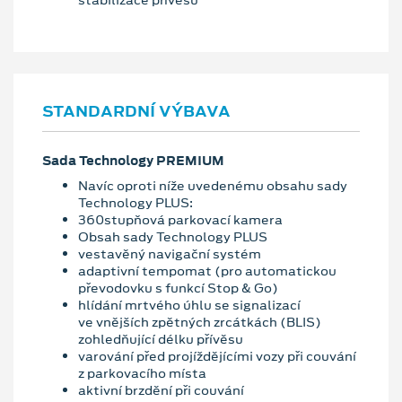
stabilizace přívěsu
STANDARDNÍ VÝBAVA
Sada Technology PREMIUM
Navíc oproti níže uvedenému obsahu sady
Technology PLUS:
360stupňová parkovací kamera
Obsah sady Technology PLUS
vestavěný navigační systém
adaptivní tempomat (pro automatickou
převodovku s funkcí Stop & Go)
hlídání mrtvého úhlu se signalizací
ve vnějších zpětných zrcátkách (BLIS)
zohledňující délku přívěsu
varování před projíždějícími vozy při couvání
z parkovacího místa
aktivní brzdění při couvání