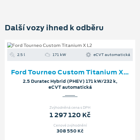
Další vozy ihned k odběru
2.5 l
171 kW
eCVT automatická
Ford Tourneo Custom Titanium X L2
2.5 Duratec Hybrid (PHEV) 171 kW/232 k,
eCVT automatická
Zvýhodněná cena s DPH
1 297 120 Kč
Cenové zvýhodnění
308 550 Kč