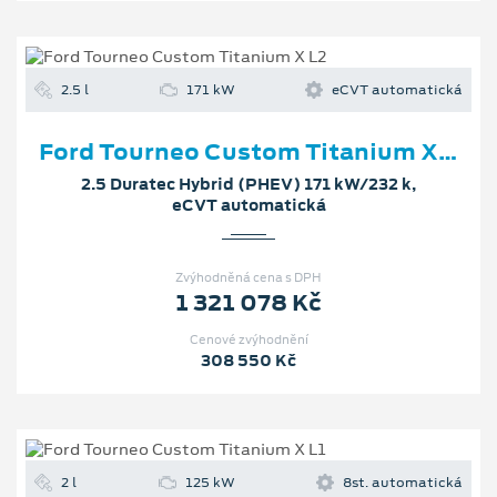
2.5 l
171 kW
eCVT automatická
Ford Tourneo Custom Titanium X L2
2.5 Duratec Hybrid (PHEV) 171 kW/232 k,
eCVT automatická
Zvýhodněná cena s DPH
1 321 078 Kč
Cenové zvýhodnění
308 550 Kč
2 l
125 kW
8st. automatická