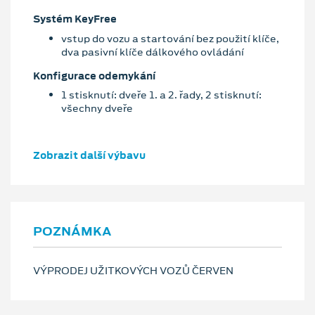
Systém KeyFree
vstup do vozu a startování bez použití klíče,
dva pasivní klíče dálkového ovládání
Konfigurace odemykání
1 stisknutí: dveře 1. a 2. řady, 2 stisknutí:
všechny dveře
Zobrazit další výbavu
POZNÁMKA
VÝPRODEJ UŽITKOVÝCH VOZŮ ČERVEN