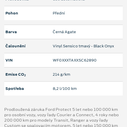
Pohon
Přední
Barva
Černá Agate
Čalounění
Vinyl Sensico tmavý - Black Onyx
VIN
WF0XXXTAXXSC62890
Emise CO
214 g/km
2
Spotřeba
8,2 l/100 km
Prodloužená záruka Ford Protect 5 let nebo 100 000 km
pro osobní vozy, vozy řady Courier a Connect, 4 roky nebo
200 000 km pro modely Transit, Ranger a vozy řady
Custom se spalovacím motorem, 5 let nebo 150 000 km