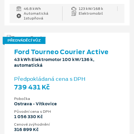
46.8 kWh
123 kW/168 k
Automatická
Elektromobil
1stupňová
PŘEDVÁDĚCÍ VŮZ
Ford Tourneo Courier Active
43 kWh Elektromotor 100 kW/136 k,
automatická
Předpokládaná cena s DPH
739 431 Kč
Pobočka
Ostrava - Vítkovice
Původní cena s DPH
1 056 330 Kč
Cenové zvýhodnění
316 899 Kč