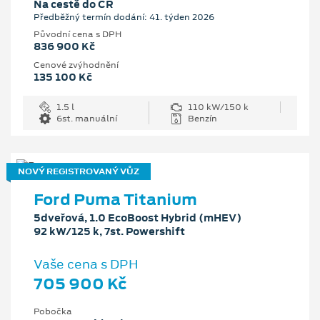
Na cestě do ČR
Předběžný termín dodání: 41. týden 2026
Původní cena s DPH
836 900 Kč
Cenové zvýhodnění
135 100 Kč
1.5 l
110 kW/150 k
6st. manuální
Benzín
NOVÝ REGISTROVANÝ VŮZ
Ford Puma Titanium
5dveřová, 1.0 EcoBoost Hybrid (mHEV)
92 kW/125 k, 7st. Powershift
Vaše cena s DPH
705 900 Kč
Pobočka