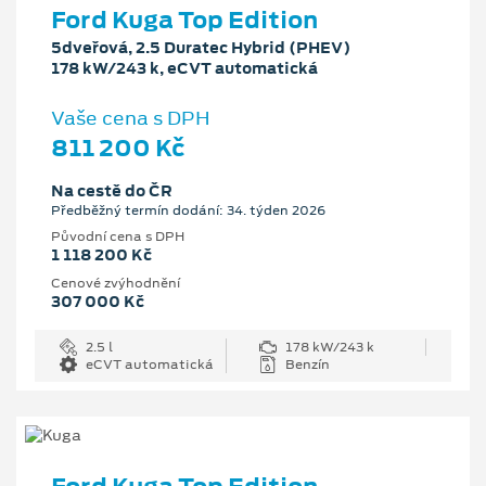
Ford Kuga Top Edition
5dveřová, 2.5 Duratec Hybrid (PHEV)
178 kW/243 k, eCVT automatická
Vaše cena s DPH
811 200 Kč
Na cestě do ČR
Předběžný termín dodání: 34. týden 2026
Původní cena s DPH
1 118 200 Kč
Cenové zvýhodnění
307 000 Kč
2.5 l
178 kW/243 k
eCVT automatická
Benzín