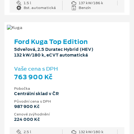
1.5 l
137 kW/186 k
8st. automatická
Benzín
Ford Kuga Top Edition
5dveřová, 2.5 Duratec Hybrid (HEV)
132 kW/180 k, eCVT automatická
Vaše cena s DPH
763 900 Kč
Pobočka
Centrální sklad v ČR
Původní cena s DPH
987 900 Kč
Cenové zvýhodnění
224 000 Kč
2.5 l
132 kW/180 k