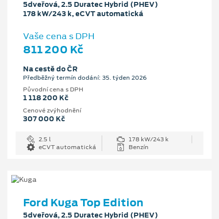
5dveřová, 2.5 Duratec Hybrid (PHEV)
178 kW/243 k, eCVT automatická
Vaše cena s DPH
811 200 Kč
Na cestě do ČR
Předběžný termín dodání: 35. týden 2026
Původní cena s DPH
1 118 200 Kč
Cenové zvýhodnění
307 000 Kč
2.5 l
178 kW/243 k
eCVT automatická
Benzín
Ford Kuga Top Edition
5dveřová, 2.5 Duratec Hybrid (PHEV)