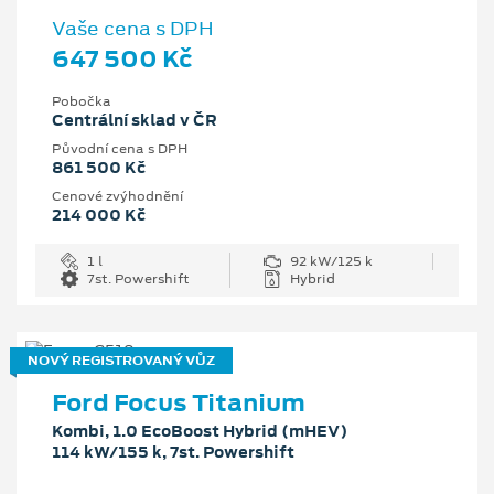
Vaše cena s DPH
647 500 Kč
Pobočka
Centrální sklad v ČR
Původní cena s DPH
861 500 Kč
Cenové zvýhodnění
214 000 Kč
1 l
92 kW/125 k
7st. Powershift
Hybrid
NOVÝ REGISTROVANÝ VŮZ
Ford Focus Titanium
Kombi, 1.0 EcoBoost Hybrid (mHEV)
114 kW/155 k, 7st. Powershift