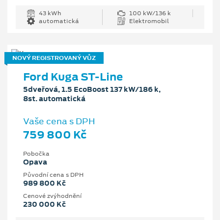
43 kWh
100 kW/136 k
automatická
Elektromobil
NOVÝ REGISTROVANÝ VŮZ
Ford Kuga ST-Line
5dveřová, 1.5 EcoBoost 137 kW/186 k,
8st. automatická
Vaše cena s DPH
759 800 Kč
Pobočka
Opava
Původní cena s DPH
989 800 Kč
Cenové zvýhodnění
230 000 Kč