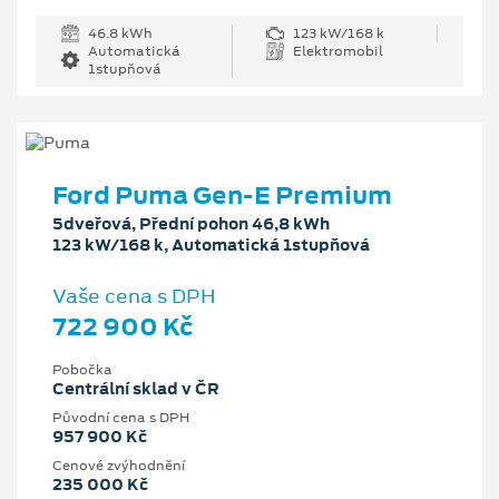
46.8 kWh
123 kW/168 k
Automatická
Elektromobil
1stupňová
Ford Puma Gen-E Premium
5dveřová, Přední pohon 46,8 kWh
123 kW/168 k, Automatická 1stupňová
Vaše cena s DPH
722 900 Kč
Pobočka
Centrální sklad v ČR
Původní cena s DPH
957 900 Kč
Cenové zvýhodnění
235 000 Kč