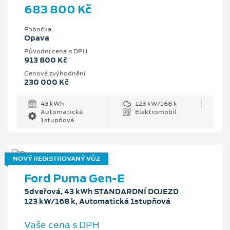
683 800 Kč
Pobočka
Opava
Původní cena s DPH
913 800 Kč
Cenové zvýhodnění
230 000 Kč
43 kWh
123 kW/168 k
Automatická
Elektromobil
1stupňová
NOVÝ REGISTROVANÝ VŮZ
Ford Puma Gen-E
5dveřová, 43 kWh STANDARDNÍ DOJEZD
123 kW/168 k, Automatická 1stupňová
Vaše cena s DPH