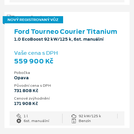
NOVÝ REGISTROVANÝ VŮZ
Ford Tourneo Courier Titanium
1.0 EcoBoost 92 kW/125 k, 6st. manuální
Vaše cena s DPH
559 900 Kč
Pobočka
Opava
Původní cena s DPH
731 808 Kč
Cenové zvýhodnění
171 908 Kč
1 l
92 kW/125 k
6st. manuální
Benzín