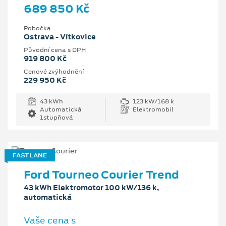
689 850 Kč
Pobočka
Ostrava - Vítkovice
Původní cena s DPH
919 800 Kč
Cenové zvýhodnění
229 950 Kč
43 kWh
123 kW/168 k
Automatická
Elektromobil
1stupňová
FAST LANE
Ford Tourneo Courier Trend
43 kWh Elektromotor 100 kW/136 k,
automatická
Vaše cena s