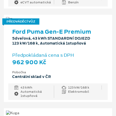
eCVT automatická
Benzín
PŘEDVÁDĚCÍ VŮZ
Ford Puma Gen-E Premium
5dveřová, 43 kWh STANDARDNÍ DOJEZD
123 kW/168 k, Automatická 1stupňová
Předpokládaná cena s DPH
962 900 Kč
Pobočka
Centrální sklad v ČR
43 kWh
123 kW/168 k
Automatická
Elektromobil
1stupňová