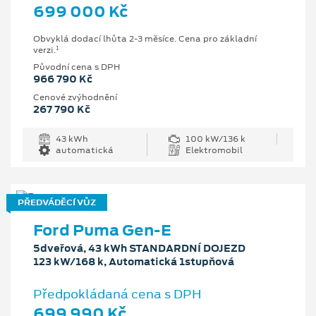
699 000 Kč
Obvyklá dodací lhůta 2-3 měsíce. Cena pro základní
1
verzi.
Původní cena s DPH
966 790 Kč
Cenové zvýhodnění
267 790 Kč
43 kWh
100 kW/136 k
automatická
Elektromobil
PŘEDVÁDĚCÍ VŮZ
Ford Puma Gen-E
5dveřová, 43 kWh STANDARDNÍ DOJEZD
123 kW/168 k, Automatická 1stupňová
Předpokládaná cena s DPH
699 990 Kč