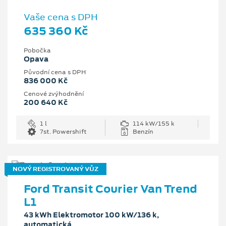
Vaše cena s DPH
635 360 Kč
Pobočka
Opava
Původní cena s DPH
836 000 Kč
Cenové zvýhodnění
200 640 Kč
1 l
114 kW/155 k
7st. Powershift
Benzín
NOVÝ REGISTROVANÝ VŮZ
Ford Transit Courier Van Trend
L1
43 kWh Elektromotor 100 kW/136 k,
automatická