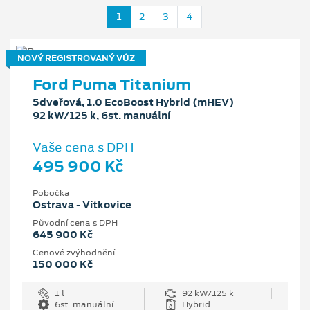
1
2
3
4
NOVÝ REGISTROVANÝ VŮZ
Ford Puma Titanium
5dveřová, 1.0 EcoBoost Hybrid (mHEV)
92 kW/125 k, 6st. manuální
Vaše cena s DPH
495 900 Kč
Pobočka
Ostrava - Vítkovice
Původní cena s DPH
645 900 Kč
Cenové zvýhodnění
150 000 Kč
1 l
92 kW/125 k
6st. manuální
Hybrid