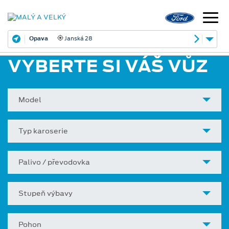
Opava
Janská 28
VYBERTE SI VÁŠ VŮZ
Model
Typ karoserie
Palivo / převodovka
Stupeň výbavy
Pohon