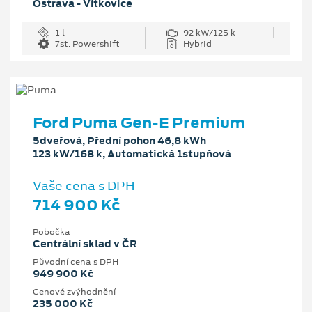
Ostrava - Vítkovice
1 l
92 kW/125 k
7st. Powershift
Hybrid
Ford Puma Gen-E Premium
5dveřová, Přední pohon 46,8 kWh
123 kW/168 k, Automatická 1stupňová
Vaše cena s DPH
714 900 Kč
Pobočka
Centrální sklad v ČR
Původní cena s DPH
949 900 Kč
Cenové zvýhodnění
235 000 Kč