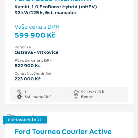
Kombi, 1.0 EcoBoost Hybrid (mHEV)
92 kW/125 k, 6st. manuální
Vaše cena s DPH
599 900 Kč
Pobočka
Ostrava - Vítkovice
Původní cena s DPH
822 900 Kč
Cenové zvýhodnění
223 000 Kč
1 l
92 kW/125 k
6st. manuální
Benzín
PŘEDVÁDĚCÍ VŮZ
Ford Tourneo Courier Active