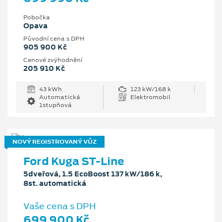
Pobočka
Opava
Původní cena s DPH
905 900 Kč
Cenové zvýhodnění
205 910 Kč
43 kWh
123 kW/168 k
Automatická
Elektromobil
1stupňová
NOVÝ REGISTROVANÝ VŮZ
Ford Kuga ST-Line
5dveřová, 1.5 EcoBoost 137 kW/186 k,
8st. automatická
Vaše cena s DPH
699 900 Kč