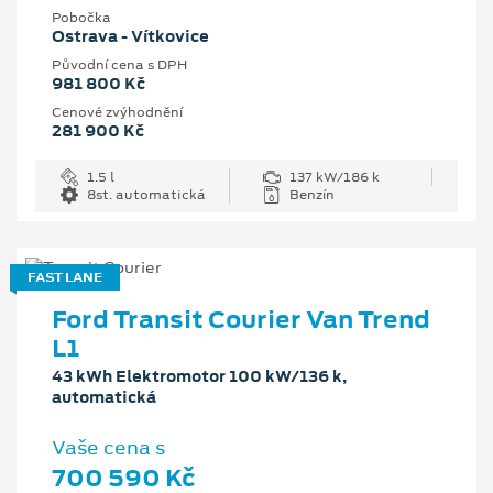
Pobočka
Ostrava - Vítkovice
Původní cena s DPH
981 800 Kč
Cenové zvýhodnění
281 900 Kč
1.5 l
137 kW/186 k
8st. automatická
Benzín
FAST LANE
Ford Transit Courier Van Trend
L1
43 kWh Elektromotor 100 kW/136 k,
automatická
Vaše cena s
700 590 Kč