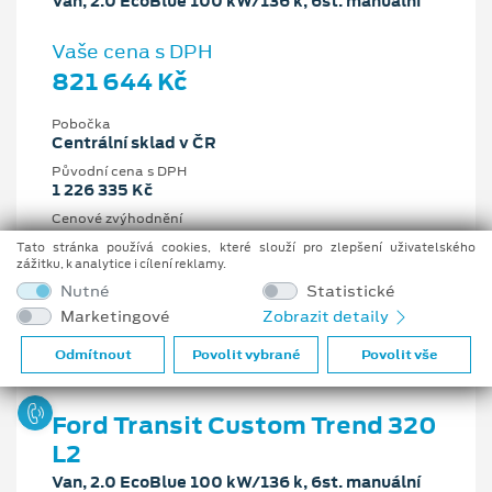
Van, 2.0 EcoBlue 100 kW/136 k, 6st. manuální
Vaše cena s DPH
821 644 Kč
Pobočka
Centrální sklad v ČR
Původní cena s DPH
1 226 335 Kč
Cenové zvýhodnění
404 691 Kč
Tato stránka používá cookies, které slouží pro zlepšení uživatelského
zážitku, k analytice i cílení reklamy.
2 l
100 kW/136 k
Nutné
Statistické
6st. manuální
Nafta
Marketingové
Zobrazit detaily
Odmítnout
Povolit vybrané
Povolit vše
Ford Transit Custom Trend 320
L2
Van, 2.0 EcoBlue 100 kW/136 k, 6st. manuální