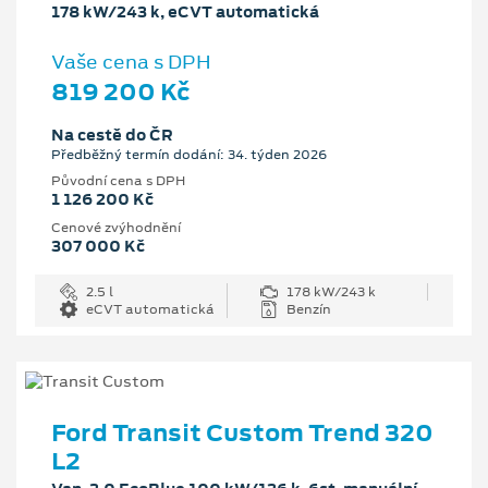
178 kW/243 k, eCVT automatická
Vaše cena s DPH
819 200 Kč
Na cestě do ČR
Předběžný termín dodání: 34. týden 2026
Původní cena s DPH
1 126 200 Kč
Cenové zvýhodnění
307 000 Kč
2.5 l
178 kW/243 k
eCVT automatická
Benzín
Ford Transit Custom Trend 320
L2