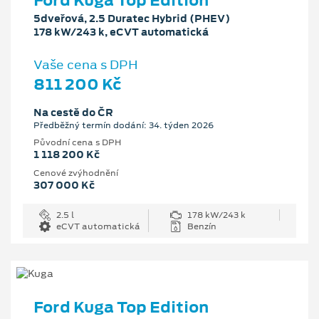
Ford Kuga Top Edition
5dveřová, 2.5 Duratec Hybrid (PHEV)
178 kW/243 k, eCVT automatická
Vaše cena s DPH
811 200 Kč
Na cestě do ČR
Předběžný termín dodání: 34. týden 2026
Původní cena s DPH
1 118 200 Kč
Cenové zvýhodnění
307 000 Kč
2.5 l
178 kW/243 k
eCVT automatická
Benzín
Ford Kuga Top Edition