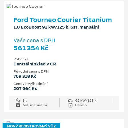
Ford Tourneo Courier Titanium
1.0 EcoBoost 92 kW/125 k, 6st. manuální
Vaše cena s DPH
561 354 Kč
Pobočka
Centrální sklad v ČR
Původní cena s DPH
769 318 Kč
Cenové zvýhodnění
207 964 Kč
1 l
92 kW/125 k
6st. manuální
Benzín
NOVÝ REGISTROVANÝ VŮZ