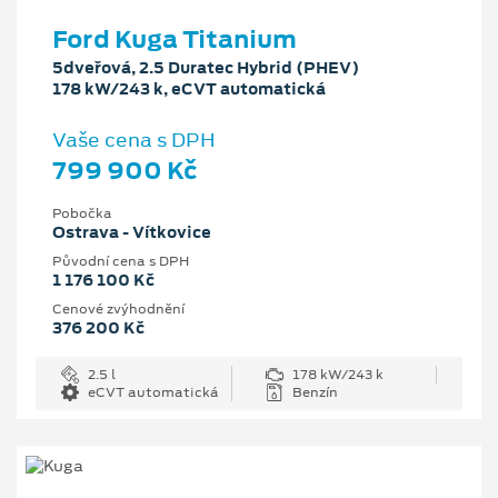
Ford Kuga Titanium
5dveřová, 2.5 Duratec Hybrid (PHEV)
178 kW/243 k, eCVT automatická
Vaše cena s DPH
799 900 Kč
Pobočka
Ostrava - Vítkovice
Původní cena s DPH
1 176 100 Kč
Cenové zvýhodnění
376 200 Kč
2.5 l
178 kW/243 k
eCVT automatická
Benzín