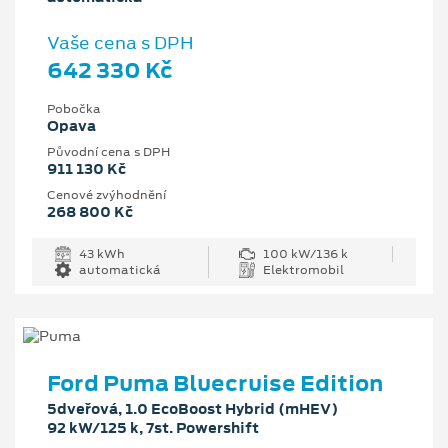
Vaše cena s DPH
642 330 Kč
Pobočka
Opava
Původní cena s DPH
911 130 Kč
Cenové zvýhodnění
268 800 Kč
43 kWh
100 kW/136 k
automatická
Elektromobil
Ford Puma Bluecruise Edition
5dveřová, 1.0 EcoBoost Hybrid (mHEV)
92 kW/125 k, 7st. Powershift