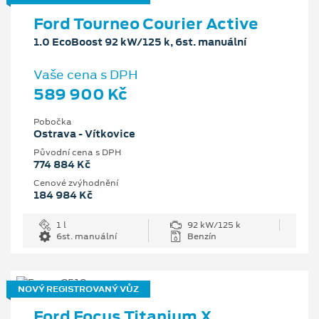
Ford Tourneo Courier Active
1.0 EcoBoost 92 kW/125 k, 6st. manuální
Vaše cena s DPH
589 900 Kč
Pobočka
Ostrava - Vítkovice
Původní cena s DPH
774 884 Kč
Cenové zvýhodnění
184 984 Kč
1 l
92 kW/125 k
6st. manuální
Benzín
NOVÝ REGISTROVANÝ VŮZ
Ford Focus Titanium X