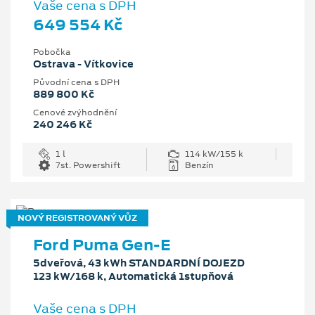
Vaše cena s DPH
649 554 Kč
Pobočka
Ostrava - Vítkovice
Původní cena s DPH
889 800 Kč
Cenové zvýhodnění
240 246 Kč
1 l
114 kW/155 k
7st. Powershift
Benzín
NOVÝ REGISTROVANÝ VŮZ
Ford Puma Gen-E
5dveřová, 43 kWh STANDARDNÍ DOJEZD
123 kW/168 k, Automatická 1stupňová
Vaše cena s DPH