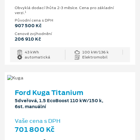
Obvyklá dodací lhůta 2-3 měsíce. Cena pro základní
1
verzi.
Původní cena s DPH
907 500 Kč
Cenové zvýhodnění
206 910 Kč
43 kWh
100 kW/136 k
automatická
Elektromobil
Ford Kuga Titanium
5dveřová, 1.5 EcoBoost 110 kW/150 k,
6st. manuální
Vaše cena s DPH
701 800 Kč