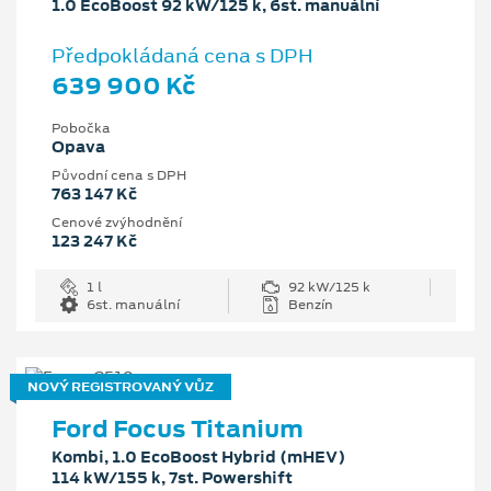
1.0 EcoBoost 92 kW/125 k, 6st. manuální
Předpokládaná cena s DPH
639 900 Kč
Pobočka
Opava
Původní cena s DPH
763 147 Kč
Cenové zvýhodnění
123 247 Kč
1 l
92 kW/125 k
6st. manuální
Benzín
NOVÝ REGISTROVANÝ VŮZ
Ford Focus Titanium
Kombi, 1.0 EcoBoost Hybrid (mHEV)
114 kW/155 k, 7st. Powershift