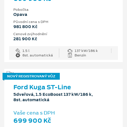
Pobočka
Opava
Původní cena s DPH
981 800 Kč
Cenové zvýhodnění
281 900 Kč
1.5 l
137 kW/186 k
8st. automatická
Benzín
NOVÝ REGISTROVANÝ VŮZ
Ford Kuga ST-Line
5dveřová, 1.5 EcoBoost 137 kW/186 k,
8st. automatická
Vaše cena s DPH
699 900 Kč