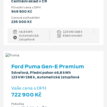
Centrální sklad v ČR
Původní cena s DPH
949 900 Kč
Cenové zvýhodnění
235 000 Kč
46.8 kWh
123 kW/168 k
Automatická
Elektromobil
1stupňová
Ford Puma Gen-E Premium
5dveřová, Přední pohon 46,8 kWh
123 kW/168 k, Automatická 1stupňová
Vaše cena s DPH
722 900 Kč
Pobočka