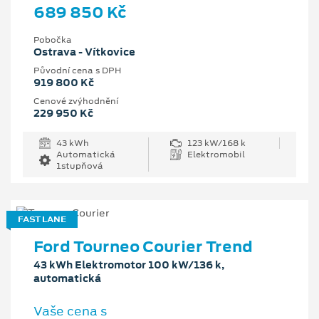
689 850 Kč
Pobočka
Ostrava - Vítkovice
Původní cena s DPH
919 800 Kč
Cenové zvýhodnění
229 950 Kč
43 kWh
123 kW/168 k
Automatická
Elektromobil
1stupňová
FAST LANE
Ford Tourneo Courier Trend
43 kWh Elektromotor 100 kW/136 k,
automatická
Vaše cena s