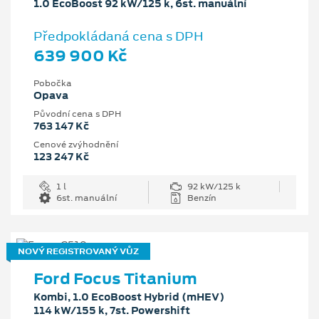
1.0 EcoBoost 92 kW/125 k, 6st. manuální
Předpokládaná cena s DPH
639 900 Kč
Pobočka
Opava
Původní cena s DPH
763 147 Kč
Cenové zvýhodnění
123 247 Kč
1 l
92 kW/125 k
6st. manuální
Benzín
NOVÝ REGISTROVANÝ VŮZ
Ford Focus Titanium
Kombi, 1.0 EcoBoost Hybrid (mHEV)
114 kW/155 k, 7st. Powershift