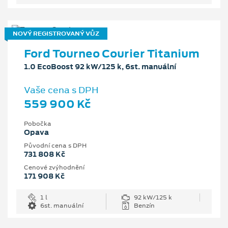
NOVÝ REGISTROVANÝ VŮZ
Ford Tourneo Courier Titanium
1.0 EcoBoost 92 kW/125 k, 6st. manuální
Vaše cena s DPH
559 900 Kč
Pobočka
Opava
Původní cena s DPH
731 808 Kč
Cenové zvýhodnění
171 908 Kč
1 l
92 kW/125 k
6st. manuální
Benzín