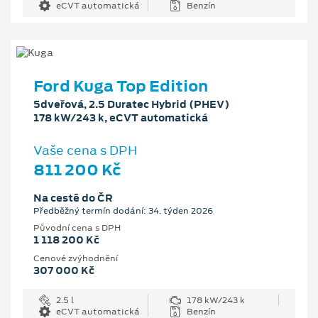
eCVT automatická
Benzín
Ford Kuga Top Edition
5dveřová, 2.5 Duratec Hybrid (PHEV)
178 kW/243 k, eCVT automatická
Vaše cena s DPH
811 200 Kč
Na cestě do ČR
Předběžný termín dodání: 34. týden 2026
Původní cena s DPH
1 118 200 Kč
Cenové zvýhodnění
307 000 Kč
2.5 l
178 kW/243 k
eCVT automatická
Benzín