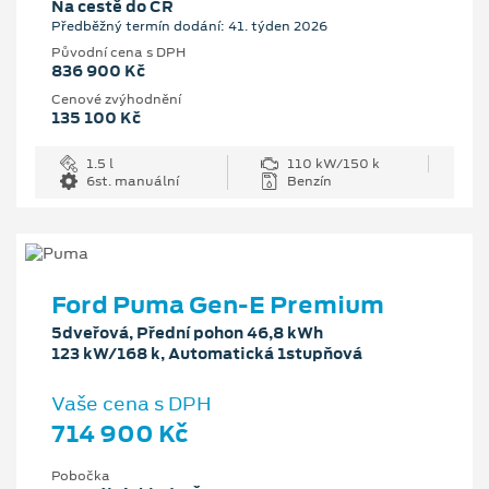
Na cestě do ČR
Předběžný termín dodání: 41. týden 2026
Původní cena s DPH
836 900 Kč
Cenové zvýhodnění
135 100 Kč
1.5 l
110 kW/150 k
6st. manuální
Benzín
Ford Puma Gen-E Premium
5dveřová, Přední pohon 46,8 kWh
123 kW/168 k, Automatická 1stupňová
Vaše cena s DPH
714 900 Kč
Pobočka