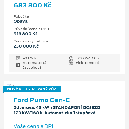
683 800 Kč
Pobočka
Opava
Původní cena s DPH
913 800 Kč
Cenové zvýhodnění
230 000 Kč
43 kWh
123 kW/168 k
Automatická
Elektromobil
1stupňová
NOVÝ REGISTROVANÝ VŮZ
Ford Puma Gen-E
5dveřová, 43 kWh STANDARDNÍ DOJEZD
123 kW/168 k, Automatická 1stupňová
Vaše cena s DPH