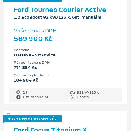
Ford Tourneo Courier Active
1.0 EcoBoost 92 kW/125 k, 6st. manuální
Vaše cena s DPH
589 900 Kč
Pobočka
Ostrava - Vítkovice
Původní cena s DPH
774 884 Kč
Cenové zvýhodnění
184 984 Kč
1 l
92 kW/125 k
6st. manuální
Benzín
NOVÝ REGISTROVANÝ VŮZ
Ford Focus Titanium X