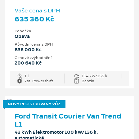
Vaše cena s DPH
635 360 Kč
Pobočka
Opava
Původní cena s DPH
836 000 Kč
Cenové zvýhodnění
200 640 Kč
1 l
114 kW/155 k
7st. Powershift
Benzín
NOVÝ REGISTROVANÝ VŮZ
Ford Transit Courier Van Trend
L1
43 kWh Elektromotor 100 kW/136 k,
automatická