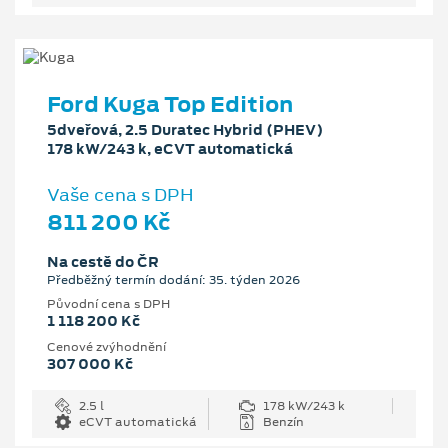
Ford Kuga Top Edition
5dveřová, 2.5 Duratec Hybrid (PHEV)
178 kW/243 k, eCVT automatická
Vaše cena s DPH
811 200 Kč
Na cestě do ČR
Předběžný termín dodání: 35. týden 2026
Původní cena s DPH
1 118 200 Kč
Cenové zvýhodnění
307 000 Kč
2.5 l
178 kW/243 k
eCVT automatická
Benzín