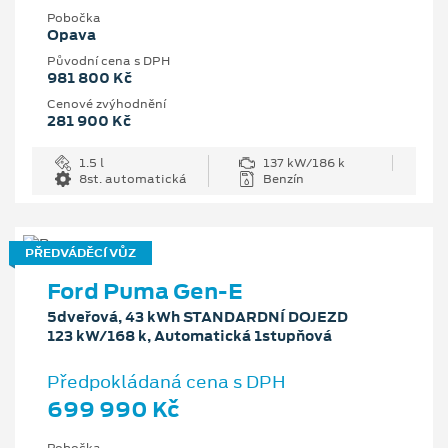
Pobočka
Opava
Původní cena s DPH
981 800 Kč
Cenové zvýhodnění
281 900 Kč
1.5 l
137 kW/186 k
8st. automatická
Benzín
PŘEDVÁDĚCÍ VŮZ
Ford Puma Gen-E
5dveřová, 43 kWh STANDARDNÍ DOJEZD
123 kW/168 k, Automatická 1stupňová
Předpokládaná cena s DPH
699 990 Kč