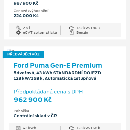
987 900 Kč
Cenové zvýhodnění
224 000 Kč
2.5 l
132 kW/180 k
eCVT automatická
Benzín
PŘEDVÁDĚCÍ VŮZ
Ford Puma Gen-E Premium
5dveřová, 43 kWh STANDARDNÍ DOJEZD
123 kW/168 k, Automatická 1stupňová
Předpokládaná cena s DPH
962 900 Kč
Pobočka
Centrální sklad v ČR
43 kWh
123 kW/168 k