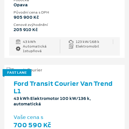
Pobočka
Opava
Původní cena s DPH
905 900 Kč
Cenové zvýhodnění
205 910 Kč
43 kWh
123 kW/168 k
Automatická
Elektromobil
1stupňová
FAST LANE
Ford Transit Courier Van Trend
L1
43 kWh Elektromotor 100 kW/136 k,
automatická
Vaše cena s
700 590 Kč