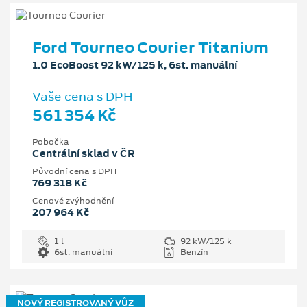
Ford Tourneo Courier Titanium
1.0 EcoBoost 92 kW/125 k, 6st. manuální
Vaše cena s DPH
561 354 Kč
Pobočka
Centrální sklad v ČR
Původní cena s DPH
769 318 Kč
Cenové zvýhodnění
207 964 Kč
1 l
92 kW/125 k
6st. manuální
Benzín
NOVÝ REGISTROVANÝ VŮZ