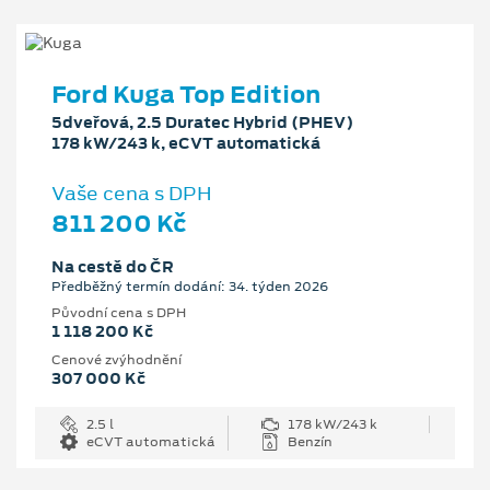
Ford Kuga Top Edition
5dveřová, 2.5 Duratec Hybrid (PHEV)
178 kW/243 k, eCVT automatická
Vaše cena s DPH
811 200 Kč
Na cestě do ČR
Předběžný termín dodání: 34. týden 2026
Původní cena s DPH
1 118 200 Kč
Cenové zvýhodnění
307 000 Kč
2.5 l
178 kW/243 k
eCVT automatická
Benzín