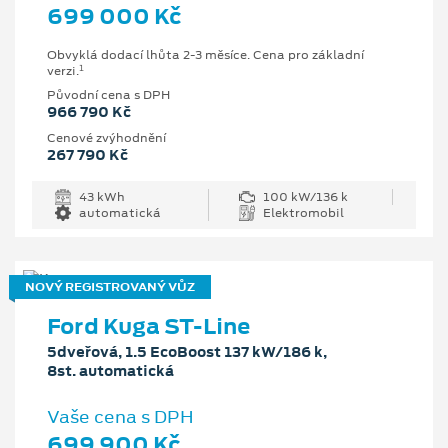
699 000 Kč
Obvyklá dodací lhůta 2-3 měsíce. Cena pro základní
1
verzi.
Původní cena s DPH
966 790 Kč
Cenové zvýhodnění
267 790 Kč
43 kWh
100 kW/136 k
automatická
Elektromobil
NOVÝ REGISTROVANÝ VŮZ
Ford Kuga ST-Line
5dveřová, 1.5 EcoBoost 137 kW/186 k,
8st. automatická
Vaše cena s DPH
699 900 Kč