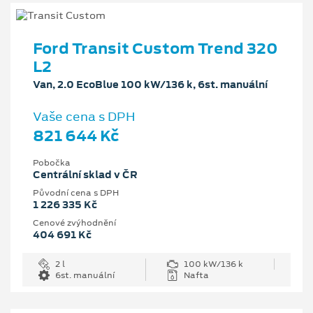
Ford Transit Custom Trend 320
L2
Van, 2.0 EcoBlue 100 kW/136 k, 6st. manuální
Vaše cena s DPH
821 644 Kč
Pobočka
Centrální sklad v ČR
Původní cena s DPH
1 226 335 Kč
Cenové zvýhodnění
404 691 Kč
2 l
100 kW/136 k
6st. manuální
Nafta