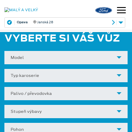
Opava
Janská 28
VYBERTE SI VÁŠ VŮZ
Model
Typ karoserie
Palivo / převodovka
Stupeň výbavy
Pohon