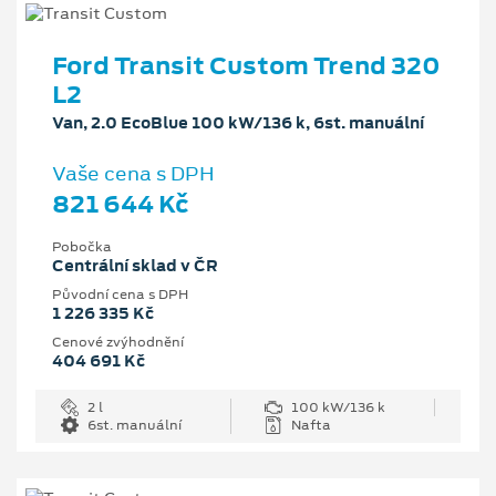
Ford Transit Custom Trend 320
L2
Van, 2.0 EcoBlue 100 kW/136 k, 6st. manuální
Vaše cena s DPH
821 644 Kč
Pobočka
Centrální sklad v ČR
Původní cena s DPH
1 226 335 Kč
Cenové zvýhodnění
404 691 Kč
2 l
100 kW/136 k
6st. manuální
Nafta