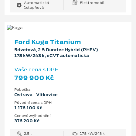
Automatická
Elektromobil
1stupňová
Ford Kuga Titanium
5dveřová, 2.5 Duratec Hybrid (PHEV)
178 kW/243 k, eCVT automatická
Vaše cena s DPH
799 900 Kč
Pobočka
Ostrava - Vítkovice
Původní cena s DPH
1 176 100 Kč
Cenové zvýhodnění
376 200 Kč
2.5 l
178 kW/243 k