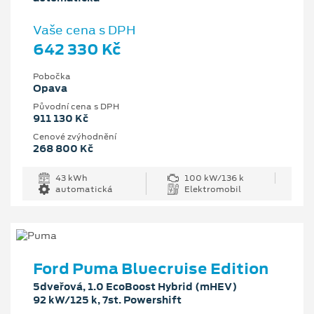
Vaše cena s DPH
642 330 Kč
Pobočka
Opava
Původní cena s DPH
911 130 Kč
Cenové zvýhodnění
268 800 Kč
43 kWh
100 kW/136 k
automatická
Elektromobil
Ford Puma Bluecruise Edition
5dveřová, 1.0 EcoBoost Hybrid (mHEV)
92 kW/125 k, 7st. Powershift