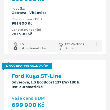
Pobočka
Ostrava - Vítkovice
Původní cena s DPH
981 800 Kč
Cenové zvýhodnění
281 900 Kč
1.5 l
137 kW/186 k
8st. automatická
Benzín
NOVÝ REGISTROVANÝ VŮZ
Ford Kuga ST-Line
5dveřová, 1.5 EcoBoost 137 kW/186 k,
8st. automatická
Vaše cena s DPH
699 900 Kč