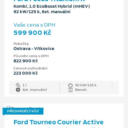
Kombi, 1.0 EcoBoost Hybrid (mHEV)
92 kW/125 k, 6st. manuální
Vaše cena s DPH
599 900 Kč
Pobočka
Ostrava - Vítkovice
Původní cena s DPH
822 900 Kč
Cenové zvýhodnění
223 000 Kč
1 l
92 kW/125 k
6st. manuální
Benzín
PŘEDVÁDĚCÍ VŮZ
Ford Tourneo Courier Active