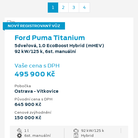
1
2
3
4
NOVÝ REGISTROVANÝ VŮZ
Ford Puma Titanium
5dveřová, 1.0 EcoBoost Hybrid (mHEV)
92 kW/125 k, 6st. manuální
Vaše cena s DPH
495 900 Kč
Pobočka
Ostrava - Vítkovice
Původní cena s DPH
645 900 Kč
Cenové zvýhodnění
150 000 Kč
1 l
92 kW/125 k
6st. manuální
Hybrid