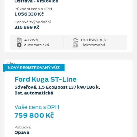
Ostrava - Vítkovice
Původní cena s DPH
1 056 330 Kč
Cenové zvýhodnění
316 899 Kč
43 kWh
100 kW/136 k
automatická
Elektromobil
NOVÝ REGISTROVANÝ VŮZ
Ford Kuga ST-Line
5dveřová, 1.5 EcoBoost 137 kW/186 k,
8st. automatická
Vaše cena s DPH
759 800 Kč
Pobočka
Opava