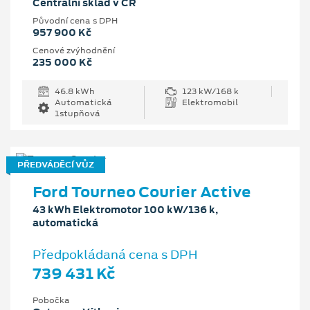
Centrální sklad v ČR
Původní cena s DPH
957 900 Kč
Cenové zvýhodnění
235 000 Kč
46.8 kWh
123 kW/168 k
Automatická
Elektromobil
1stupňová
PŘEDVÁDĚCÍ VŮZ
Ford Tourneo Courier Active
43 kWh Elektromotor 100 kW/136 k,
automatická
Předpokládaná cena s DPH
739 431 Kč
Pobočka