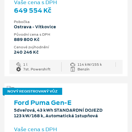
Vaše cena s DPH
649 554 Kč
Pobočka
Ostrava - Vítkovice
Původní cena s DPH
889 800 Kč
Cenové zvýhodnění
240 246 Kč
1 l
114 kW/155 k
7st. Powershift
Benzín
NOVÝ REGISTROVANÝ VŮZ
Ford Puma Gen-E
5dveřová, 43 kWh STANDARDNÍ DOJEZD
123 kW/168 k, Automatická 1stupňová
Vaše cena s DPH