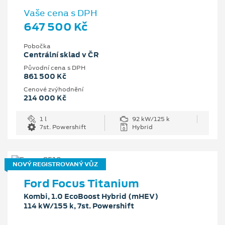
Vaše cena s DPH
647 500 Kč
Pobočka
Centrální sklad v ČR
Původní cena s DPH
861 500 Kč
Cenové zvýhodnění
214 000 Kč
1 l
92 kW/125 k
7st. Powershift
Hybrid
NOVÝ REGISTROVANÝ VŮZ
Ford Focus Titanium
Kombi, 1.0 EcoBoost Hybrid (mHEV)
114 kW/155 k, 7st. Powershift