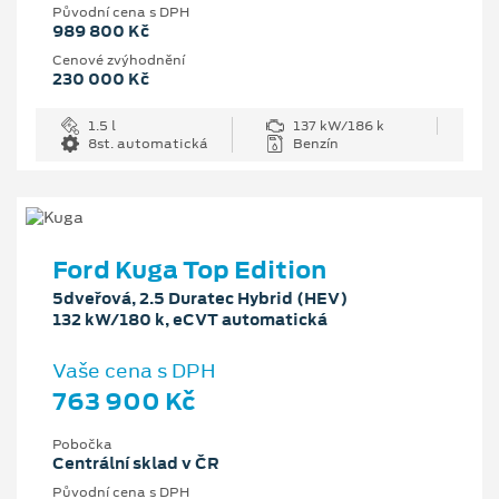
Původní cena s DPH
989 800 Kč
Cenové zvýhodnění
230 000 Kč
1.5 l
137 kW/186 k
8st. automatická
Benzín
Ford Kuga Top Edition
5dveřová, 2.5 Duratec Hybrid (HEV)
132 kW/180 k, eCVT automatická
Vaše cena s DPH
763 900 Kč
Pobočka
Centrální sklad v ČR
Původní cena s DPH