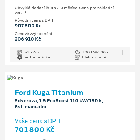
Obvyklá dodací lhůta 2-3 měsíce. Cena pro základní
1
verzi.
Původní cena s DPH
907 500 Kč
Cenové zvýhodnění
206 910 Kč
43 kWh
100 kW/136 k
automatická
Elektromobil
Ford Kuga Titanium
5dveřová, 1.5 EcoBoost 110 kW/150 k,
6st. manuální
Vaše cena s DPH
701 800 Kč