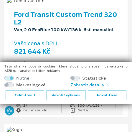
Ford Transit Custom Trend 320
L2
Van, 2.0 EcoBlue 100 kW/136 k, 6st. manuální
Vaše cena s DPH
821 644 Kč
Pobočka
Tato stránka používá cookies, které slouží pro zlepšení uživatelského
Opava
zážitku, k analytice i cílení reklamy.
Původní cena s DPH
Nutné
Statistické
1 226 335 Kč
Marketingové
Zobrazit detaily
Cenové zvýhodnění
404 691 Kč
Odmítnout
Povolit vybrané
Povolit vše
2 l
100 kW/136 k
6st. manuální
Nafta