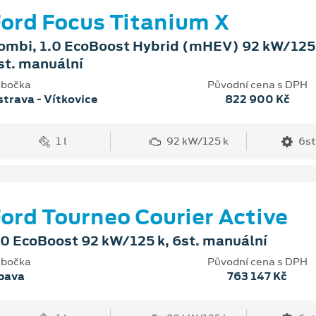
ord Focus Titanium X
ombi, 1.0 EcoBoost Hybrid (mHEV) 92 kW/125 
st. manuální
bočka
Původní cena s DPH
trava - Vítkovice
822 900 Kč
1 l
92 kW/125 k
6st
ord Tourneo Courier Active
.0 EcoBoost 92 kW/125 k, 6st. manuální
bočka
Původní cena s DPH
pava
763 147 Kč