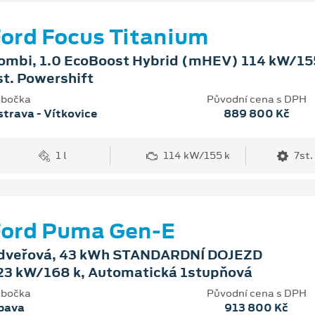
ord Focus Titanium
ombi, 1.0 EcoBoost Hybrid (mHEV) 114 kW/155
st. Powershift
bočka
Původní cena s DPH
trava - Vítkovice
889 800 Kč
1 l
114 kW/155 k
7st.
Ford Puma Gen-E
dveřová, 43 kWh STANDARDNÍ DOJEZD
23 kW/168 k, Automatická 1stupňová
bočka
Původní cena s DPH
pava
913 800 Kč