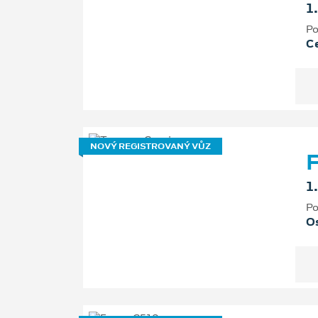
1
Po
Ce
NOVÝ REGISTROVANÝ VŮZ
F
1
Po
Os