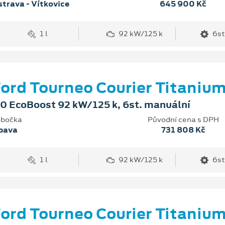
trava - Vítkovice
645 900 Kč
1 l
92 kW/125 k
6st
ord Tourneo Courier Titaniu
.0 EcoBoost 92 kW/125 k, 6st. manuální
bočka
Původní cena s DPH
pava
731 808 Kč
1 l
92 kW/125 k
6st
ord Tourneo Courier Titaniu