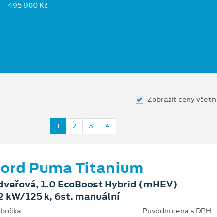
495 900 Kč
Zobrazit ceny včet
1
2
3
4
ord Puma Titanium
dveřová, 1.0 EcoBoost Hybrid (mHEV)
2 kW/125 k, 6st. manuální
bočka
Původní cena s DPH