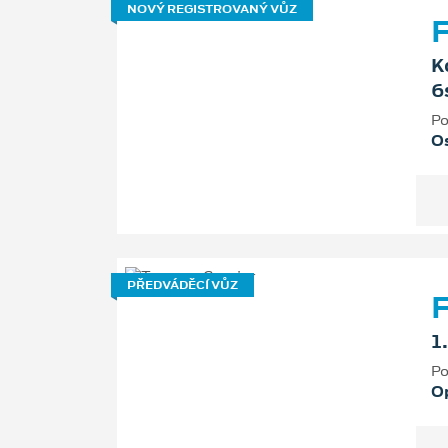
NOVÝ REGISTROVANÝ VŮZ
F
K
6
Po
Os
PŘEDVÁDĚCÍ VŮZ
F
1
Po
O