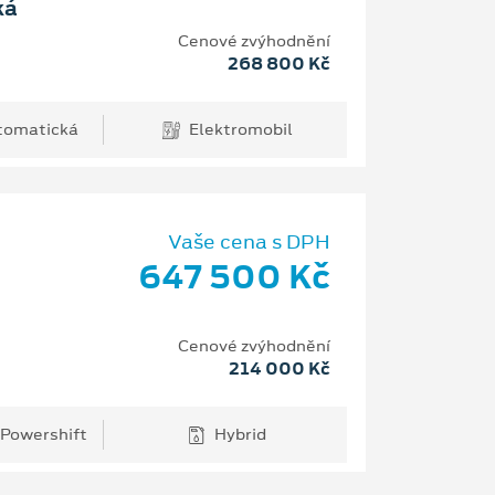
ká
Cenové zvýhodnění
268 800 Kč
tomatická
Elektromobil
Vaše cena s DPH
647 500 Kč
Cenové zvýhodnění
214 000 Kč
 Powershift
Hybrid