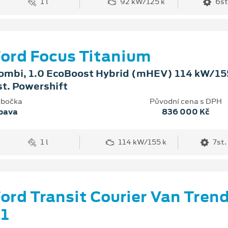
1 l
92 kW/125 k
6st
ord Focus Titanium
ombi, 1.0 EcoBoost Hybrid (mHEV) 114 kW/155
st. Powershift
bočka
Původní cena s DPH
pava
836 000 Kč
1 l
114 kW/155 k
7st.
ord Transit Courier Van Tren
1