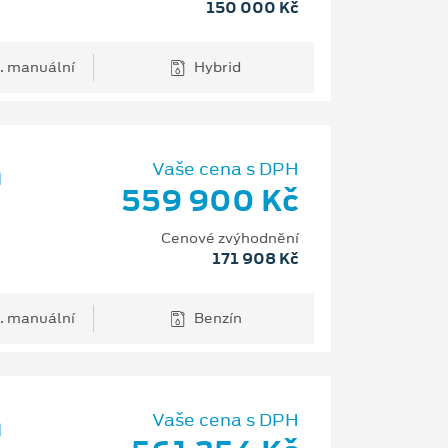
150 000 Kč
. manuální
Hybrid
m
Vaše cena s DPH
559 900 Kč
Cenové zvýhodnění
171 908 Kč
. manuální
Benzín
m
Vaše cena s DPH