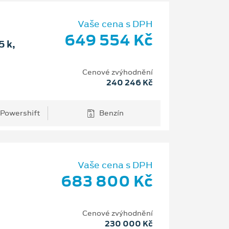
Vaše cena s DPH
649 554 Kč
 k,
Cenové zvýhodnění
240 246 Kč
 Powershift
Benzín
Vaše cena s DPH
683 800 Kč
Cenové zvýhodnění
230 000 Kč