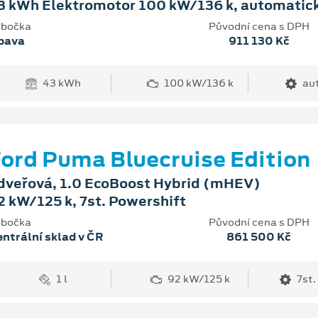
3 kWh Elektromotor 100 kW/136 k, automatic
bočka
Původní cena s DPH
pava
911 130 Kč
43 kWh
100 kW/136 k
au
ord Puma Bluecruise Edition
dveřová, 1.0 EcoBoost Hybrid (mHEV)
2 kW/125 k, 7st. Powershift
bočka
Původní cena s DPH
ntrální sklad v ČR
861 500 Kč
1 l
92 kW/125 k
7st.