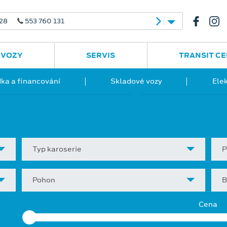
 28
553 760 131
 VOZY
SERVIS
TRANSIT C
ka a financování
Skladové vozy
Ele
Typ karoserie
P
Pohon
B
Cena