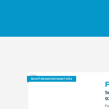
NOVÝ REGISTROVANÝ VŮZ
F
5
9
Po