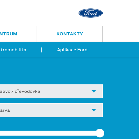
Ostrava - Vítkovice
Ruská 2877
ENTRUM
KONTAKTY
ktromobilita
Aplikace Ford
alivo / převodovka
arva