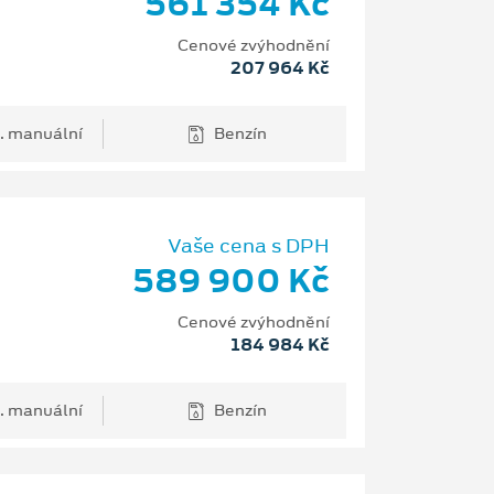
561 354 Kč
Cenové zvýhodnění
207 964 Kč
. manuální
Benzín
Vaše cena s DPH
589 900 Kč
Cenové zvýhodnění
184 984 Kč
. manuální
Benzín