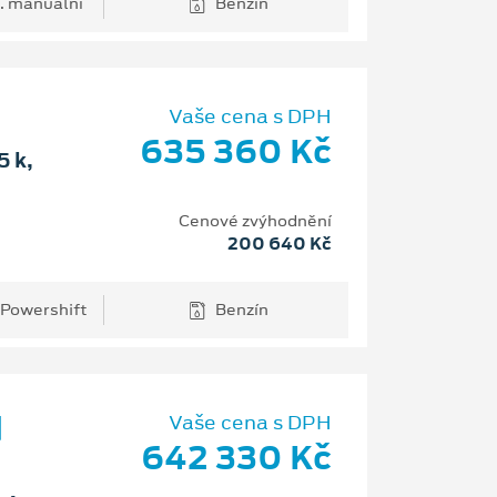
. manuální
Benzín
Vaše cena s DPH
635 360 Kč
 k,
Cenové zvýhodnění
200 640 Kč
 Powershift
Benzín
d
Vaše cena s DPH
642 330 Kč