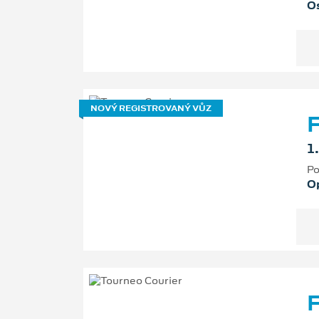
Os
NOVÝ REGISTROVANÝ VŮZ
F
1
Po
O
F