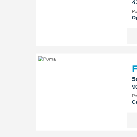
4
Po
O
F
5
9
Po
Ce