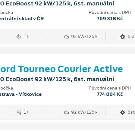
.0 EcoBoost 92 kW/125 k, 6st. manuální
bočka
Původní cena s DPH
ntrální sklad v ČR
769 318 Kč
1 l
92 kW/125 k
6st
ord Tourneo Courier Active
.0 EcoBoost 92 kW/125 k, 6st. manuální
bočka
Původní cena s DPH
trava - Vítkovice
774 884 Kč
1 l
92 kW/125 k
6st