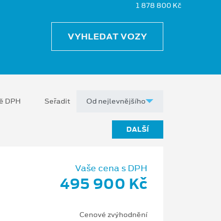
1 878 800 Kč
VYHLEDAT VOZY
ně DPH
Seřadit
DALŠÍ
Vaše cena s DPH
495 900 Kč
Cenové zvýhodnění