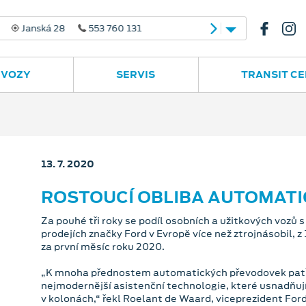
 28
553 760 131
 VOZY
SERVIS
TRANSIT C
13. 7. 2020
ROSTOUCÍ OBLIBA AUTOMAT
Za pouhé tři roky se podíl osobních a užitkových voz
prodejích značky Ford v Evropě více než ztrojnásobil, z
za první měsíc roku 2020.
„K mnoha přednostem automatických převodovek patří i
nejmodernější asistenční technologie, které usnadňují 
v kolonách,“ řekl Roelant de Waard, viceprezident Ford