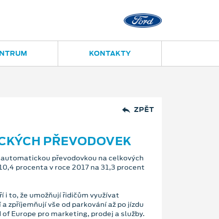
Ostrava - Vítkovice
Ruská 2877
ENTRUM
KONTAKTY
ZPĚT
ICKÝCH PŘEVODOVEK
ů s automatickou převodovkou na celkových
 10,4 procenta v roce 2017 na 31,3 procent
 to, že umožňují řidičům využívat
a zpříjemňují vše od parkování až po jízdu
 of Europe pro marketing, prodej a služby.