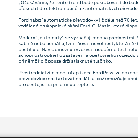
„Očekáváme, že tento trend bude pokračovat i do budo
přesedat do elektromobilů a z automatických převodo
Ford nabízí automatické převodovky již déle než 70 let
vzdálená průkopnické skříni Ford-O-Matic, která dispo
Moderní „automaty“ se vyznačují mnoha přednostmi. Mimo
kabině nebo pomáhají zmírňovat nevolnost, která někt
postihuje. Navíc umožňují využívat podpůrné technol
schopností úplného zastavení a opětovného rozjezdu 
při němž řidič pouze drží stisknuté tlačítko.
Prostřednictvím mobilní aplikace FordPass lze dokon
převodovkou nastartovat na dálku, což umožňuje před
pro cestující na příjemnou teplotu.