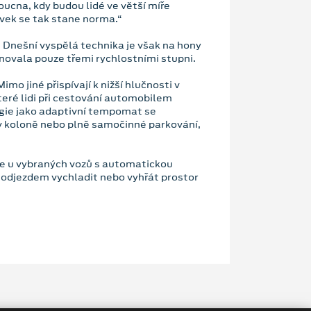
ucna, kdy budou lidé ve větší míře
vek se tak stane norma.“
. Dnešní vyspělá technika je však na hony
novala pouze třemi rychlostními stupni.
 jiné přispívají k nižší hlučnosti v
eré lidi při cestování automobilem
ogie jako adaptivní tempomat se
v koloně nebo plně samočinné parkování,
ce u vybraných vozů s automatickou
 odjezdem vychladit nebo vyhřát prostor