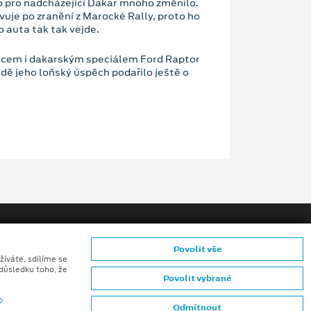
 pro nadcházející Dakar mnoho změnilo.
uje po zranění z Marocké Rally, proto ho
o auta tak tak vejde.
dcem i dakarským speciálem Ford Raptor
adě jeho loňský úspěch podařilo ještě o
Povolit vše
žíváte, sdílíme se
 důsledku toho, že
Povolit vybrané
ů konečných zákazníků
Odmítnout