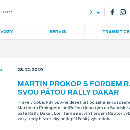
Opava
Janská 28
553 760 131
 VOZY
SERVIS
TRANSIT C
28. 12. 2019
MARTIN PROKOP S FORDEM R
SVOU PÁTOU RALLY DAKAR
Právě v době, kdy uplyne deset let od zahájení úspě
Martinem Prokopem, odjíždí on i jeho tým do Saúdské Ar
páté Rally Dakar. Loni tam se svým Fordem Raptor vyb
vozy, tedy historicky nejlepší český výsledek.