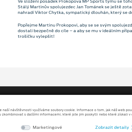
Ve složení posádek Prokopova MP Sports týmu se toho
Stálý Martinův spolujezdec Jan Tománek se ještě zotav
nahradí Viktor Chytka, sympatický dlouhán, který se d
Popřejme Martinu Prokopovi, aby se se svým spolujez
dostali bezpečně do cíle – a aby se mu v ideálním příp
trošičku vylepšit!
ze naší návštěvnosti využíváme soubory cookie. Informace o tom, jak náš web pou
Copyright ©2026 MALÝ A VELKÝ, spol. s r.o.
u zkombinovat s dalšími informacemi, které jste jim poskytli nebo které získali v
Ochrana osobních údajů
Prohlášení o zpracování údaj
Marketingové
Zobrazit detaily