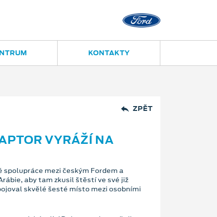
Ostrava - Vítkovice
ENTRUM
KONTAKTY
ZPĚT
APTOR VYRÁŽÍ NA
šné spolupráce mezi českým Fordem a
ábie, aby tam zkusil štěstí ve své již
ojoval skvělé šesté místo mezi osobními