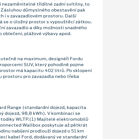
nezaměnitelné třídílné zadní svítilny, to
u. Zásluhou důmyslného obestavění pak
h i v zavazadlovém prostoru. Další
se o úložný prostor s vypouštěcí zátkou.
uční zavazadlo a díky možnosti snadného
o oblečení, plážové výbavy apod.
skutečně na maximum, designéři Fordu
 proporcemi SUV, který pohodlně pojme
prostor má kapacitu 402 litrů. Po sklopení
tu prostoru pro zavazadla nebo třeba
ard Range (standardní dojezd, kapacita
 dojezd, 98,8 kWh). V kombinaci se
todiky WLTP.(1) Majitelé elektromobilů
Connected Wallbox poskytuje až pětkrát
dinu nabíjení prodlouží dojezd o 51 km
ecí kabel Ford, dodávaný ve standardní