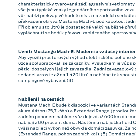
charakteristicky tvarovaná záď, agresivní světlomety i 
vše jsou typické znaky legendárního sportovního voz
vůz nabízí překvapivě hodně místa na zadních sedadlec
překvapení ukrývá Mustang Mach-E pod kapotou. Jedná 
Při objemu sto litrů je dostatečně velký na běžné přír
vypláchnutí se hodí k převozu zabláceného sportovníh
Uvnitř Mustangu Mach-E: Moderní a vzdušný interiér
Aby využili prostorových výhod elektrického pohonu 
úzce spolupracovali se zákazníky. Výsledkem je vůz s
pětici dospělých i jejich zavazadla. Zadní zavazadlový 
sedadel vzroste až na 1 420 litrů a nabídne tak spous
campingové vybavení.(3)
Nabíjení i na cestách
Mustang Mach-E bude k dispozici ve variantách Stand
akumulátoru 75,7 kWh) a Extended Range (prodloužený
zadním pohonem nabídne vůz dojezd až 600 km dle me
nabíjejí z 80 procent doma. Nástěnná nabíječka Ford 
vyšší nabíjecí výkon než obvyklá domácí zásuvka. Za ho
(Extended Range, pohon zadních kol).(5) Domácí nabíj