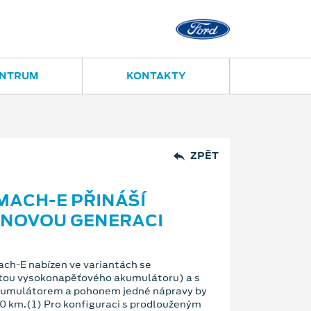
Ostrava - Vítkovice
Ruská 2877
ENTRUM
KONTAKTY
ZPĚT
MACH-E PŘINÁŠÍ
O NOVOU GENERACI
ch-E nabízen ve variantách se
itou vysokonapěťového akumulátoru) a s
akumulátorem a pohonem jedné nápravy by
0 km.(1) Pro konfiguraci s prodlouženým