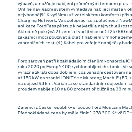
výbavě, umožňuje nabíjení průměrným tempem plus 14
Online navigační systém vyhledává nabíjecí místa v okol
nejvhodnější. K vyššímu uživatelskému komfortu přispív
Charging Network. Ve spolupráci se společností NewMo
aplikace FordPass přístup k největší a nejrychleji rosto
Aktuálně pokrývá 21 zemí a tvoří ji více než 125 000 n
zákazníci moci používat a platit nabíjení v mnoha zemí
zahraničních cest.(4) Kabel pro veřejné nabíječky bud
Ford zároveň patří k zakládajícím členům konsorcia IO
roku 2020 po Evropě 400 rychlonabíjecích stanic. Ve s
výrazně zkrátí doba dobíjení, což usnadní cestování na
až 150 kW na stanici IONITY se Mustang Mach-E (ER, z
na dojezd 93 km. Varianta se standardním dojezdem s
proudem nabije z 10 na 80 procent přibližně za 38 min
Zájemci z České republiky si budou Ford Mustang Mach
Předpokládaná cena by měla činit 1 278 300 Kč vč DPH