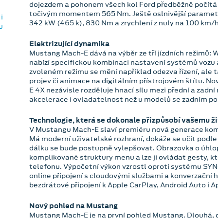
dojezdem a pohonem všech kol Ford předběžně počítá
točivým momentem 565 Nm. Ještě oslnivější parametr
342 kW (465 k), 830 Nm a zrychlení z nuly na 100 km/
Elektrizující dynamika
Mustang Mach-E dává na výběr ze tří jízdních režimů: W
nabízí specifickou kombinaci nastavení systémů vozu a
zvoleném režimu se mění například odezva řízení, ale t
projev či animace na digitálním přístrojovém štítu. 
E 4X nezávisle rozděluje hnací sílu mezi přední a zadní
akcelerace i ovladatelnost než u modelů se zadním p
Technologie, která se dokonale přizpůsobí vašemu ž
V Mustangu Mach-E slaví premiéru nová generace ko
Má moderní uživatelské rozhraní, dokáže se učit podle 
dálku se bude postupně vylepšovat. Obrazovka o úhlop
komplikované struktury menu a lze ji ovládat gesty, k
telefonu. Výpočetní výkon vzrostl oproti systému SYN
online připojení s cloudovými službami a konverzační 
bezdrátové připojení k Apple CarPlay, Android Auto i A
Nový pohled na Mustang
Mustang Mach-E je na první pohled Mustang. Dlouhá, 