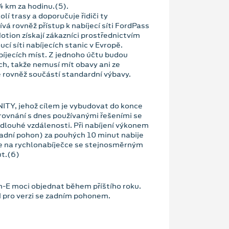
 km za hodinu.(5).
í trasy a doporučuje řidiči ty
á rovněž přístup k nabíjecí síti FordPass
tion získají zákazníci prostřednictvím
ucí síti nabíjecích stanic v Evropě.
abíjecích míst. Z jednoho účtu budou
ch, takže nemusí mít obavy ani ze
e rovněž součástí standardní výbavy.
NITY, jehož cílem je vybudovat do konce
rovnání s dnes používanými řešeními se
 dlouhé vzdálenosti. Při nabíjení výkonem
adní pohon) za pouhých 10 minut nabije
e na rychlonabíječce se stejnosměrným
ut.(6)
-E moci objednat během příštího roku.
 pro verzi se zadním pohonem.