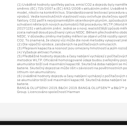
(1) Uváděné hodnoty spotřeby paliva, emisí CO2 a dojezdu byly naměře
směrnic (EC) 715/2007 a (EC) 692/2008 v aktuálním znění. Uváděné ho
model, nikoliv na konkrétní kus. Standardizovaná testovací procedura
výrobců. Vedle konstrukčních vlastností vozu ovlivňuje skutečnou spotřeb
faktory. CO2 patří k nejvýznamnějším skleníkovým plynům, způsobujícím
schválení některých nových automobilů řídí procedurou WLTP (World H
2017/1151 v aktuálním znění. Jedná se o nový, realističtější způsob měř
zcela nahradí dosud používaný cyklus NEDC. Během přechodného obdo
NEDC. V důsledku změny metodiky měření se objeví určité rozdíly opro
CO2. To znamená, že stejný vůz může dle nové metodiky vykazovat jiné
(2) Dle výpočtů výrobce, založených na počítačových simulacích.
(3) Přepravní kapacita a nosnost jsou omezeny hmotností a jejím rozlo
(4) Vyžaduje aktivaci funkce.
(5) Předběžné hodnoty dojezdu a časy nabíjení vycházejí z počítačový
metodice WLTP. Oficiálně homologované údaje budou zveřejněny později
akumulátor blíží své maximální kapacitě. Skutečná doba nabíjení se může 
baterie. Skutečný dojezd se může lišit v závislosti na povětrnostních pod
lithium-ion akumulátoru.
(6) Uváděné hodnoty dojezdu a časy nabíjení vycházejí z počítačových si
se akumulátor blíží své maximální kapacitě. Skutečná doba nabíjení se mů
baterie.
BANG & OLUFSEN© 2019, B&O© 2019. BANG & OLUFSEN™ a B&O™ jsou
Group. Licencováno společností Harman