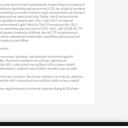
ny dle technických požadavků a specifikací evropských
dnoty spotřeby paliva a emisí CO2 se vztahují na daný
 umožňuje srovnání různých typů automobilů od různých
u paliva také jízdní styl řidiče i další netechnické
 globální oteplování. Od 1. září 2017 se typové
armonised Light Vehicle Test Procedure) dle (EU)
ení spotřeby paliva a emisí CO2. Od 1. září 2018 WLTP
bí budou hodnoty zjištěné dle WLTP vztahovány k
ti dříve udávaným hodnotám spotřeby paliva a emisí
 hodnoty než dříve.
žením.
ch simulací výrobce, založených na homologační
. Rychlost nabíjení se snižuje, jakmile se
lišit v závislosti na vytížení sítě a stavu nabití
mínkách, jízdním stylu řidiče, kondici vozu a stáří
mulací výrobce. Rychlost nabíjení se snižuje, jakmile
že lišit v závislosti na vytížení sítě a stavu nabití
 registrované ochranné známky Bang & Olufsen