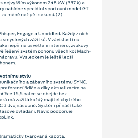
 s nejvyšším výkonem 248 kW (337 k) a
y nabídne speciální sportovní model GT:
h za méně než pět sekund.(2)
hisper, Engage a Unbridled. Každý z nich
 smyslových zážitků. V závislosti na
aké nepřímé osvětlení interiéru, zvukový
Nově řešený systém pohonu všech kol Mach-
 nápravu. Výsledkem je ještě lepší
ohonem.
ivotnímu stylu
munikačního a zábavního systému SYNC.
preferencí řidiče a díky aktualizacím na
říčce 15,5 palce se obejde bez
terá má zažitá každý majitel chytrého
C 3 dvojnásobně. Systém přináší také
hlasové ovládání. Navíc podporuje
ppLink.
dramaticky tvarovaná kapota,