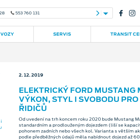
 28
553 760 131
 VOZY
SERVIS
TRANSIT C
2. 12. 2019
ELEKTRICKÝ FORD MUSTANG 
VÝKON, STYL I SVOBODU PR
ŘIDIČŮ
Od uvedení na trh koncem roku 2020 bude Mustang Ma
standardním a prodlouženým dojezdem (liší se kapac
pohonem zadních nebo všech kol. Varianta s větším 
podle předběžných údajů měla nabídnout dojezd až 60