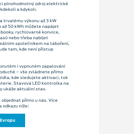
ci plnohodnotný zdroj elektrické
kdekoli a kdykoli.
 a trvalému výkonu až 3 kW
u až 50 kWh můžete napájet
ebooky, rychlovarné konvice,
lasů nebo třeba nabíjet
deálním společníkem na táboření,
ude tam, kde není přístup
apnutém i vypnutém zapalování
dnoduché – vše zvládnete přímo
idla, kde sledujete aktivaci, tok
baterie. Stavová LED kontrolka na
y ukáže aktuální stav.
 objednat přímo u nás. Více
a odkazu níže:
 Evropu