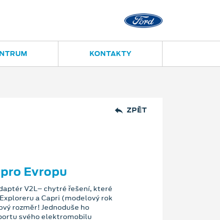
Ostrava - Vítkovice
Ruská 2877
ENTRUM
KONTAKTY
ZPĚT
 pro Evropu
aptér V2L– chytré řešení, které
Exploreru a Capri (modelový rok
ový rozměr! Jednoduše ho
 portu svého elektromobilu