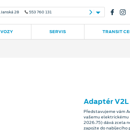
 28
553 760 131
 VOZY
SERVIS
TRANSIT C
Adaptér V2L
Představujeme vám Ad
vašemu elektrickému 
2026.75) dává zcela n
zapojte do nabíjecího