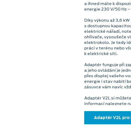
a ihned máte k dispozi
energie 230 V/50 Hz – 
Díky výkonu až 3,6 kW
s dostupnou kapacito
elektrické nářadí, not
ohřívače, vysoušeče v
elektrokolo. Je tedy i
práci v terénu nebo vš
k elektrické síti.
Adaptér funguje při z
a jeho ovládání je je
přes displej vašeho voz
energie i stav nabití 
zásuvce vám navíc vžd
Adaptér V2L si můžete
informací naleznete n
Adaptér V2L pro