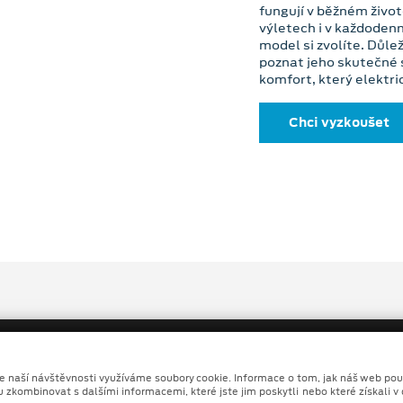
fungují v běžném život
výletech i v každodenn
model si zvolíte. Důle
poznat jeho skutečné s
komfort, který elektric
Chci vyzkoušet
ze naší návštěvnosti využíváme soubory cookie. Informace o tom, jak náš web pou
u zkombinovat s dalšími informacemi, které jste jim poskytli nebo které získali v