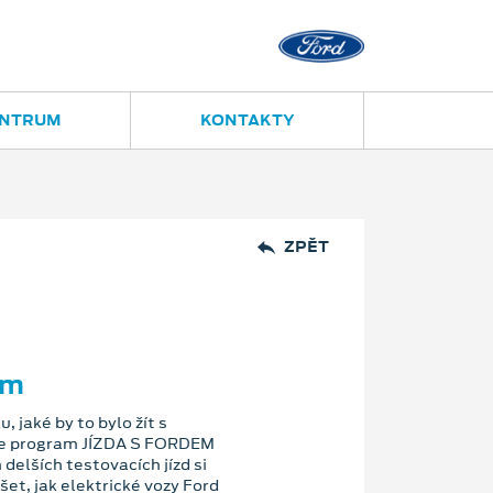
Ostrava - Vítkovice
Ruská 2877
ENTRUM
KONTAKTY
ZPĚT
em
, jaké by to bylo žít s
je program JÍZDA S FORDEM
delších testovacích jízd si
et, jak elektrické vozy Ford