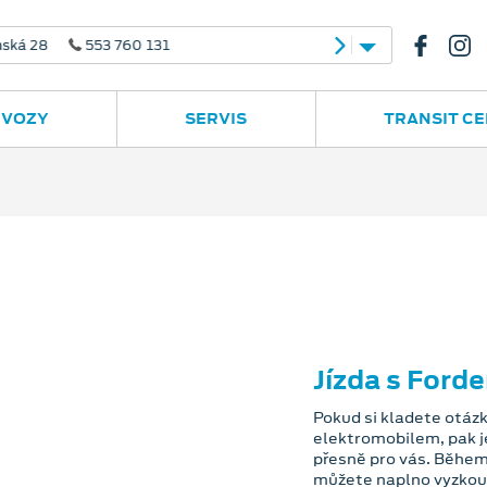
 28
553 760 131
 VOZY
SERVIS
TRANSIT C
Jízda s Ford
Pokud si kladete otázku
elektromobilem, pak 
přesně pro vás. Během 
můžete naplno vyzkouš