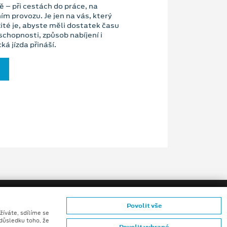
ě – při cestách do práce, na
ím provozu. Je jen na vás, který
žité je, abyste měli dostatek času
chopnosti, způsob nabíjení i
ká jízda přináší.
Povolit vše
žíváte, sdílíme se
 důsledku toho, že