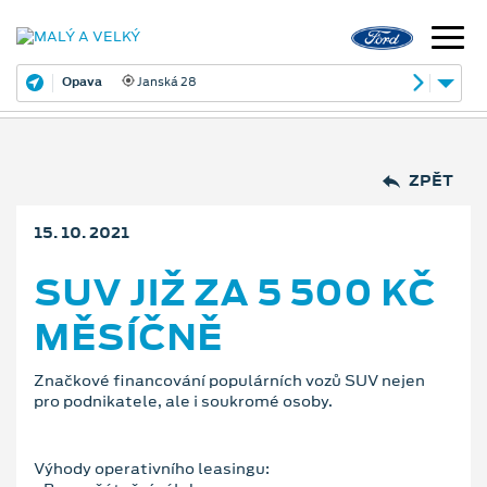
Opava
Janská 28
ZPĚT
15. 10. 2021
SUV JIŽ ZA 5 500 KČ
MĚSÍČNĚ
Značkové financování populárních vozů SUV nejen
pro podnikatele, ale i soukromé osoby.
Výhody operativního leasingu: