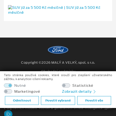
Copyright ©2026 MALÝ A VELKÝ, spol. s r.o.
Obchodní podmínky
Tato stránka používá cookies, které slouží pro zlepšení uživatelského
zážitku, k analytice i cílení reklamy.
Ochrana osobních údajů
Nutné
Statistické
Prohlášení o zpracování údajů konečných zákazníků
Marketingové
Zobrazit detaily
Při tvorbě videí a obrázků na tomto webu je využíváno kombinace
Odmítnout
Povolit vybrané
Povolit vše
tradičních fotografií či videí, počítačem generovaných snímků (CGI)
z digitálních modelů vozidel a generativní umělé inteligence (gen-
AI).