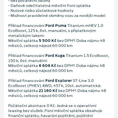
- Bez počáteční zálohy
- Daňově odečitatelná měsíční fixní splátka
- Nulové riziko zůstatkové hodnoty
- Možnost pravidelné obměny vozu za novější model
Příklad financování
Ford Puma
Titanium mHEV 1.0
EcoBoost, 125 k, 6st. manuální, s příplatkovým
metalickým lakem:
Měsíční splátka
5 500 Kč
bez DPH*. Doba nájmu 48
měsíců, celkový nájezd 60 000 km
Příklad financování
Ford Kuga
Titanium 1.5 EcoBoost,
150 k, 6st. manuální:
Měsíční splátka
6 606 Kč
bez DPH*. Doba nájmu 48
měsíců, celkový nájezd 60 000 km
Příklad financování
Ford Explorer
ST-Line 3.0
EcoBoost (PHEV) AWD, 457 k, 10st. automatická:
Měsíční splátka
21 160 Kč
bez DPH*. Doba nájmu 48
měsíců, celkový nájezd 60 000 km
Počáteční akontace 0 Kč. Jedná se o operativní
leasing bez služeb. Fixní měsíční splátka obsahuje
finanční splátku, havarijní pojištění, pojištění