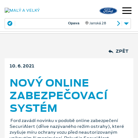
Opava
Janská 28
ZPĚT
10. 6. 2021
NOVÝ ONLINE
ZABEZPEČOVACÍ
SYSTÉM
Ford zavádí novinku v podobě online zabezpečení
SecuriAlert (dříve nazývaného režim ostrahy), které
zvyšuje míru ochrany vozu před neautorizovaným
vniknutím či manipulací. Pokud je SecuriAlert