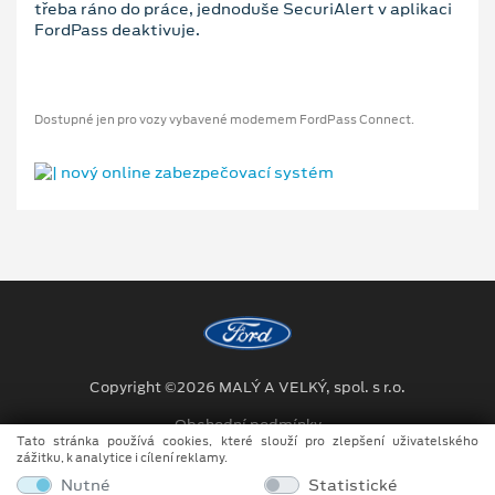
třeba ráno do práce, jednoduše SecuriAlert v aplikaci
FordPass deaktivuje.
Dostupné jen pro vozy vybavené modemem FordPass Connect.
Copyright ©2026 MALÝ A VELKÝ, spol. s r.o.
Obchodní podmínky
Tato stránka používá cookies, které slouží pro zlepšení uživatelského
zážitku, k analytice i cílení reklamy.
Ochrana osobních údajů
Nutné
Statistické