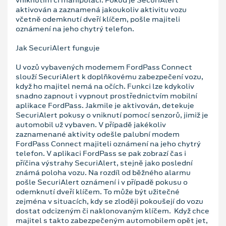
aktivován a zaznamená jakoukoliv aktivitu vozu
včetně odemknutí dveří klíčem, pošle majiteli
oznámení na jeho chytrý telefon.
Jak SecuriAlert funguje
U vozů vybavených modemem FordPass Connect
slouží SecuriAlert k doplňkovému zabezpečení vozu,
když ho majitel nemá na očích. Funkci lze kdykoliv
snadno zapnout i vypnout prostřednictvím mobilní
aplikace FordPass. Jakmile je aktivován, detekuje
SecuriAlert pokusy o vniknutí pomocí senzorů, jimiž je
automobil už vybaven. V případě jakékoliv
zaznamenané aktivity odešle palubní modem
FordPass Connect majiteli oznámení na jeho chytrý
telefon. V aplikaci FordPass se pak zobrazí čas i
příčina výstrahy SecuriAlert, stejně jako poslední
známá poloha vozu. Na rozdíl od běžného alarmu
pošle SecuriAlert oznámení i v případě pokusu o
odemknutí dveří klíčem. To může být užitečné
zejména v situacích, kdy se zloději pokoušejí do vozu
dostat odcizeným či naklonovaným klíčem. Když chce
majitel s takto zabezpečeným automobilem opět jet,