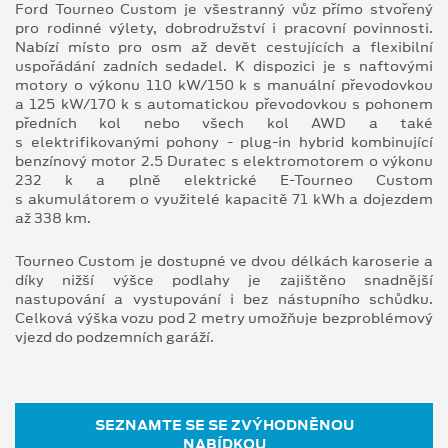
Ford Tourneo Custom je všestranný vůz přímo stvořený
pro rodinné výlety, dobrodružství i pracovní povinnosti.
Nabízí místo pro osm až devět cestujících a flexibilní
uspořádání zadních sedadel. K dispozici je s naftovými
motory o výkonu 110 kW/150 k s manuální převodovkou
a 125 kW/170 k s automatickou převodovkou s pohonem
předních kol nebo všech kol AWD a také
s elektrifikovanými pohony - plug-in hybrid kombinující
benzínový motor 2.5 Duratec s elektromotorem o výkonu
232 k a plně elektrické E-Tourneo Custom
s akumulátorem o využitelé kapacitě 71 kWh a dojezdem
až 338 km.
Tourneo Custom je dostupné ve dvou délkách karoserie a
díky nižší výšce podlahy je zajištěno snadnější
nastupování a vystupování i bez nástupního schůdku.
Celková výška vozu pod 2 metry umožňuje bezproblémový
vjezd do podzemních garáží.
SEZNAMTE SE SE ZVÝHODNĚNOU
NABÍDKOU