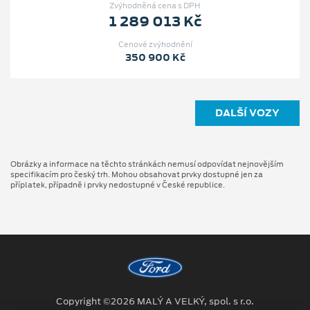
Zvýhodněná cena s DPH
1 289 013 Kč
Cenové zvýhodnění
350 900 Kč
DALŠÍ VOZY
Obrázky a informace na těchto stránkách nemusí odpovídat nejnovějším
specifikacím pro český trh. Mohou obsahovat prvky dostupné jen za
příplatek, případně i prvky nedostupné v České republice.
Copyright ©2026 MALÝ A VELKÝ, spol. s r.o.