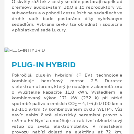
O skvělý zážitek z cesty se dále postarají například
prémiový audiosystém B&O s 15 reproduktory vč.
subwooferu a o pohodlí cestujících na sedadlech ve
druhé řadě bude postaráno díky vyhřívaným
sedadlům. Vybrané prvky lze objednat i společně
v příplatkové sadě Luxury.
PLUG-IN HYBRID
Pokročilá plug-in hybridní (PHEV) technologie
kombinuje benzínový motor 2.5 Duratec
s elektromotorem, který je napájen z akumulátoru
o využitelné kapacitě 11,8 kWh. Výsledkem je
kombinovaný výkon 171 kW (232 k) při nízké
spotřebě paliva a emisích CO
– 4,1-4,6 l/100 km a
2
93-105 g/km (v kombinovaném cyklu WLTP). Vůz
navíc nabízí čistě elektrický bezemisní provoz v
režimu EV Nyní a umožňuje atraktivní nízkorizikový
vstup do světa elektromobility. V městském
provozu nabízí dojezd na elektřinu až 72 km,