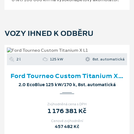
VOZY IHNED K ODBĚRU
2 l
125 kW
8st. automatická
Ford Tourneo Custom Titanium X L1
2.0 EcoBlue 125 kW/170 k, 8st. automatická
Zvýhodněná cena s DPH
1 176 381 Kč
Cenové zvýhodnění
457 482 Kč