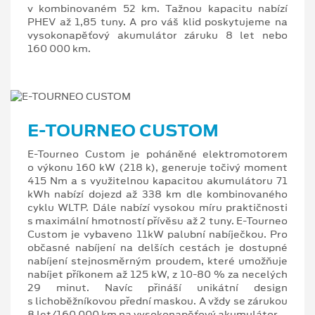
v kombinovaném 52 km. Tažnou kapacitu nabízí
PHEV až 1,85 tuny. A pro váš klid poskytujeme na
vysokonapěťový akumulátor záruku 8 let nebo
160 000 km.
E-TOURNEO CUSTOM
E-Tourneo Custom je poháněné elektromotorem
o výkonu 160 kW (218 k), generuje točivý moment
415 Nm a s využitelnou kapacitou akumulátoru 71
kWh nabízí dojezd až 338 km dle kombinovaného
cyklu WLTP. Dále nabízí vysokou míru praktičnosti
s maximální hmotností přívěsu až 2 tuny. E-Tourneo
Custom je vybaveno 11kW palubní nabíječkou. Pro
občasné nabíjení na delších cestách je dostupné
nabíjení stejnosměrným proudem, které umožňuje
nabíjet příkonem až 125 kW, z 10-80 % za necelých
29 minut. Navíc přináší unikátní design
s lichoběžníkovou přední maskou. A vždy se zárukou
8 let/160 000 km na vysokonapěťový akumulátor.