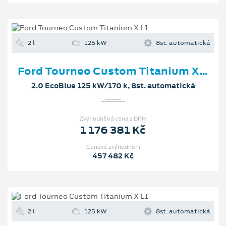
2 l
125 kW
8st. automatická
Ford Tourneo Custom Titanium X L1
2.0 EcoBlue 125 kW/170 k, 8st. automatická
Zvýhodněná cena s DPH
1 176 381 Kč
Cenové zvýhodnění
457 482 Kč
2 l
125 kW
8st. automatická