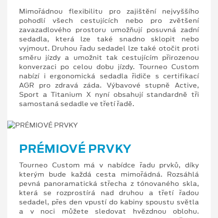
Mimořádnou flexibilitu pro zajištění nejvyššího
pohodlí všech cestujících nebo pro zvětšení
zavazadlového prostoru umožňují posuvná zadní
sedadla, která lze také snadno sklopit nebo
vyjmout. Druhou řadu sedadel lze také otočit proti
směru jízdy a umožnit tak cestujícím přirozenou
konverzaci po celou dobu jízdy. Tourneo Custom
nabízí i ergonomická sedadla řidiče s certifikací
AGR pro zdravá záda. Výbavové stupně Active,
Sport a Titanium X nyní obsahují standardně tři
samostaná sedadle ve třetí řadě.
PRÉMIOVÉ PRVKY
Tourneo Custom má v nabídce řadu prvků, díky
kterým bude každá cesta mimořádná. Rozsáhlá
pevná panoramatická střecha z tónovaného skla,
která se rozprostírá nad druhou a třetí řadou
sedadel, přes den vpustí do kabiny spoustu světla
a v noci můžete sledovat hvězdnou oblohu.