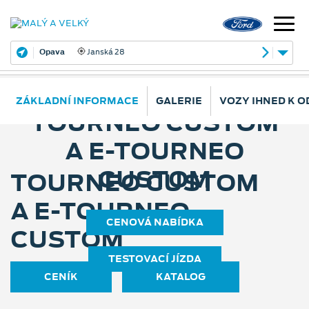
Opava
Janská 28
ZÁKLADNÍ INFORMACE
GALERIE
VOZY IHNED K 
TOURNEO CUSTOM
A E⁠-⁠TOURNEO
CUSTOM
TOURNEO CUSTOM
A E⁠-⁠TOURNEO
CENOVÁ NABÍDKA
CUSTOM
TESTOVACÍ JÍZDA
CENÍK
KATALOG