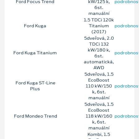
Ford Focus Trend
kW/125 k,
podrobnos
6st.
manuální
1.5 TDCi 120k
Ford Kuga
Titanium
podrobnos
(2017)
5dveřová, 2.0
TDCi 132
kW/180 k,
Ford Kuga Titanium
podrobnos
6st.
automatická,
AWD
5dveřová, 1.5
EcoBoost
Ford Kuga ST-Line
110 kW/150
podrobnos
Plus
k, 6st.
manuální
5dveřová, 1.5
EcoBoost
Ford Mondeo Trend
118 kW/160
podrobnos
k, 6st.
manuální
Kombi, 1.5