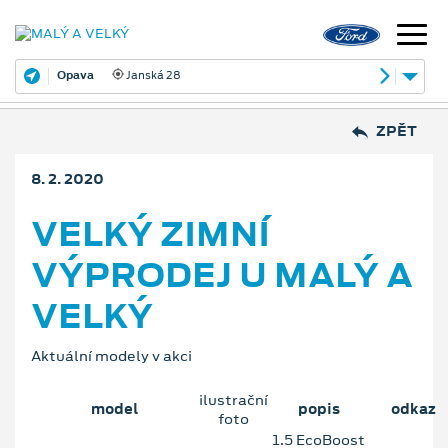
Opava
Janská 28
ZPĚT
8. 2. 2020
VELKÝ ZIMNÍ
VÝPRODEJ U MALÝ A
VELKÝ
Aktuální modely v akci
ilustrační
model
popis
odkaz
foto
1.5 EcoBoost