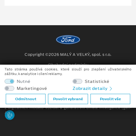
Copyright ©2026 MALÝ A VELKÝ, spol. s r.o.
Obchodní podmínky
Tato stránka používá cookies, které slouží pro zlepšení uživatelského
zážitku, k analytice i cílení reklamy.
Ochrana osobních údajů
Nutné
Statistické
Prohlášení o zpracování údajů konečných zákazníků
Marketingové
Zobrazit detaily
Při tvorbě videí a obrázků na tomto webu je využíváno kombinace
Odmítnout
Povolit vybrané
Povolit vše
tradičních fotografií či videí, počítačem generovaných snímků (CGI)
z digitálních modelů vozidel a generativní umělé inteligence (gen-
AI).