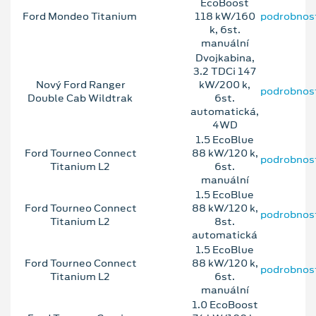
EcoBoost
Ford Mondeo Titanium
118 kW/160
podrobnos
k, 6st.
manuální
Dvojkabina,
3.2 TDCi 147
Nový Ford Ranger
kW/200 k,
podrobnos
Double Cab Wildtrak
6st.
automatická,
4WD
1.5 EcoBlue
Ford Tourneo Connect
88 kW/120 k,
podrobnos
Titanium L2
6st.
manuální
1.5 EcoBlue
Ford Tourneo Connect
88 kW/120 k,
podrobnos
Titanium L2
8st.
automatická
1.5 EcoBlue
Ford Tourneo Connect
88 kW/120 k,
podrobnos
Titanium L2
6st.
manuální
1.0 EcoBoost